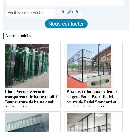
Autres produits
Chine Verre de sécurité
Prix ​​des tribunaux de tennis
transparente de haute qualité
en gros Padel Padel Padel,
Température de haute qualité
courts de Padel Standard et
de 12mm 12mm pour un
en plein air, Ensemble
ensemble complet de Padel
complet 10mm 12mm 12mm
Court
Court de padel trempé en
verre trempé; Cour de padel
panoramique portable de