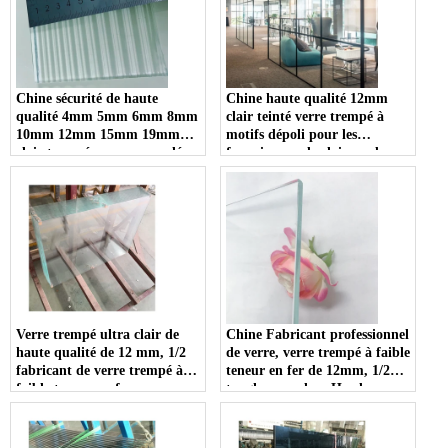
vente chaude en Chine
Chine sécurité de haute
Chine haute qualité 12mm
qualité 4mm 5mm 6mm 8mm
clair teinté verre trempé à
10mm 12mm 15mm 19mm
motifs dépoli pour les
clair trempé roseau cannelé
fournisseurs de cloisons de
cannelé la-wave fabricants de
séparation
verre nervuré
Verre trempé ultra clair de
Chine Fabricant professionnel
haute qualité de 12 mm, 1/2
de verre, verre trempé à faible
fabricant de verre trempé à
teneur en fer de 12mm, 1/2
faible teneur en fer
toughsuper clear Harden
Glass