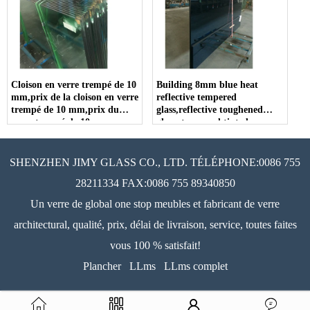
Cloison en verre trempé de 10
Building 8mm blue heat
mm,prix de la cloison en verre
reflective tempered
trempé de 10 mm,prix du
glass,reflective toughened
verre trempé de 10 mm
glass, tempered tinted
reflective glass, reflective
tempered coated glass.
SHENZHEN JIMY GLASS CO., LTD. TÉLÉPHONE:0086 755
28211334 FAX:0086 755 89340850
Un verre de global one stop meubles et fabricant de verre
architectural, qualité, prix, délai de livraison, service, toutes faites
vous 100 % satisfait!
Plancher
LLms
LLms complet