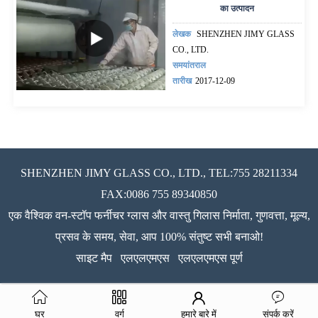
का उत्पादन
लेखक
SHENZHEN JIMY GLASS
CO., LTD.
समयांतराल
तारीख
2017-12-09
SHENZHEN JIMY GLASS CO., LTD., TEL:755 28211334
FAX:0086 755 89340850
एक वैश्विक वन-स्टॉप फर्नीचर ग्लास और वास्तु गिलास निर्माता, गुणवत्ता, मूल्य,
प्रसव के समय, सेवा, आप 100% संतुष्ट सभी बनाओ!
साइट मैप
एलएलएमएस
एलएलएमएस पूर्ण
घर
वर्ग
हमारे बारे में
संपर्क करें