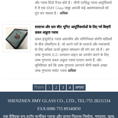
और ग्लास विंडो पैनल होते हैं। चीनी प्रसिद्ध ग्लास आपूर्तिकर्ता
में से एक JIMY Glass समूह आपकी कई आवश्यकताओं को
पूरा कर सकता है।
अधिक
दरवाजा और छत शीट यूनिट आपूर्तिकर्ताओं के लिए गर्म बिक्री
डबल अछूता ग्लास
डबल इंसुलेटेड ग्लास आवासीय और वाणिज्यिक संपत्ति मालिकों
के बीच लोकप्रिय है, जो अपने घरों के दरवाजे और व्यवसायों
के लिए अधिक ऊर्जा-कुशल समाधान की मांग कर रहे हैं। हम
उच्च गुणवत्ता IGU उत्पादन लाइन का उपयोग करने के लिए
उच्च गुणवत्ता डबल अछूता ग्लास प्रदान करते हैं, और
सुनिश्चित करें कि उच्च गुणवत्ता अपनाने चीनी सबसे अच्छा
उच्च गुणवत्ता फ्लोट ग्लास
अधिक
पिछला
1
2
3
4
अगला
SHENZHEN JIMY GLASS CO., LTD., TEL:755 28211334
FAX:0086 755 89340850
एक वैश्विक वन-स्टॉप फर्नीचर ग्लास और वास्तु गिलास निर्माता, गुणवत्ता, मूल्य,