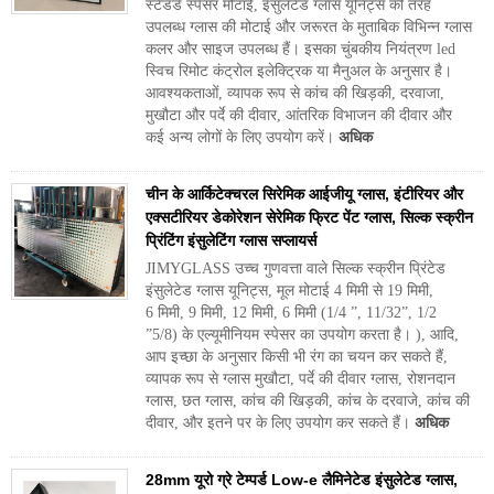
स्टैंडर्ड स्पेसर मोटाई, इंसुलेटेड ग्लास यूनिट्स की तरह
उपलब्ध ग्लास की मोटाई और जरूरत के मुताबिक विभिन्न ग्लास
कलर और साइज उपलब्ध हैं। इसका चुंबकीय नियंत्रण led
स्विच रिमोट कंट्रोल इलेक्ट्रिक या मैनुअल के अनुसार है।
आवश्यकताओं, व्यापक रूप से कांच की खिड़की, दरवाजा,
मुखौटा और पर्दे की दीवार, आंतरिक विभाजन की दीवार और
कई अन्य लोगों के लिए उपयोग करें।
अधिक
चीन के आर्किटेक्चरल सिरेमिक आईजीयू ग्लास, इंटीरियर और
एक्सटीरियर डेकोरेशन सेरेमिक फ्रिट पेंट ग्लास, सिल्क स्क्रीन
प्रिंटिंग इंसुलेटिंग ग्लास सप्लायर्स
JIMYGLASS उच्च गुणवत्ता वाले सिल्क स्क्रीन प्रिंटेड
इंसुलेटेड ग्लास यूनिट्स, मूल मोटाई 4 मिमी से 19 मिमी,
6 मिमी, 9 मिमी, 12 मिमी, 6 मिमी (1/4 ”, 11/32”, 1/2
”5/8) के एल्यूमीनियम स्पेसर का उपयोग करता है। ), आदि,
आप इच्छा के अनुसार किसी भी रंग का चयन कर सकते हैं,
व्यापक रूप से ग्लास मुखौटा, पर्दे की दीवार ग्लास, रोशनदान
ग्लास, छत ग्लास, कांच की खिड़की, कांच के दरवाजे, कांच की
दीवार, और इतने पर के लिए उपयोग कर सकते हैं।
अधिक
28mm यूरो ग्रे टेम्पर्ड Low-e लैमिनेटेड इंसुलेटेड ग्लास,