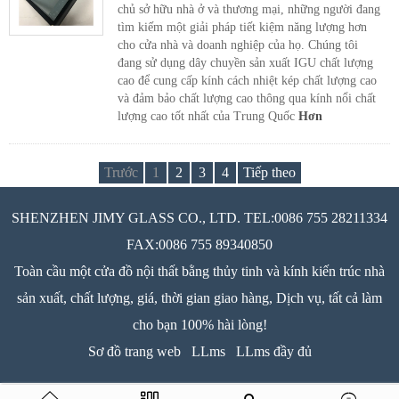
chủ sở hữu nhà ở và thương mại, những người đang
tìm kiếm một giải pháp tiết kiệm năng lượng hơn
cho cửa nhà và doanh nghiệp của họ. Chúng tôi
đang sử dụng dây chuyền sản xuất IGU chất lượng
cao để cung cấp kính cách nhiệt kép chất lượng cao
và đảm bảo chất lượng cao thông qua kính nổi chất
lượng cao tốt nhất của Trung Quốc
Hơn
Trước
1
2
3
4
Tiếp theo
SHENZHEN JIMY GLASS CO., LTD. TEL:0086 755 28211334
FAX:0086 755 89340850
Toàn cầu một cửa đồ nội thất bằng thủy tinh và kính kiến trúc nhà
sản xuất, chất lượng, giá, thời gian giao hàng, Dịch vụ, tất cả làm
cho bạn 100% hài lòng!
Sơ đồ trang web
LLms
LLms đầy đủ