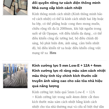
đổi quyền riêng tư cách điện thông minh
Nhà cung cấp kính cách nhiệt
Kính thông minh cách nhiệt (Kính thông minh bảo
vệ cách nhiệt) có thể là kính cách nhiệt hai lớp hoặc
ba lớp, có thể phẳng hoặc cong theo mong muốn,
chiều rộng tối đa là 2000mm, khi bật nguồn trong
suốt sẽ tắt Opaque, với điều khiển đa dạng , có thể
điều khiển công tắc tường led, bộ điều chỉnh độ
sáng, bộ phát hiện đơn, ánh sáng, cảm biến nhiệt
độ, bộ điều khiển từ xa hoặc điều khiển công việc
mạng từ xa.
Hơn
Kính cường lực 5 mm Low-E + 12A + 4mm
Kính cường lực rõ ràng màu xám cách nhiệt
màu thủy tinh tùy chỉnh kích thước cắt
truyền ánh sáng cao cho các tòa nhà hiệu
quả năng lượng
Kính cường lực hiệu quả 5mm Low-E + 12A
+ Kính cường lực trong suốt 4mm được cắt theo
kích thước màu xám cách nhiệt bằng kính cách
nhiệt cho tòa nhà thương mại và cửa sổ biệt thự dân