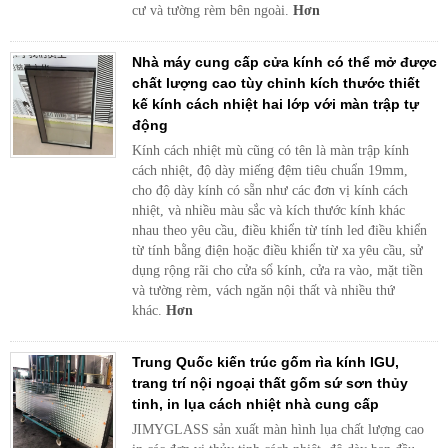
cư và tường rèm bên ngoài.
Hơn
Nhà máy cung cấp cửa kính có thể mở được
chất lượng cao tùy chỉnh kích thước thiết
kế kính cách nhiệt hai lớp với màn trập tự
động
Kính cách nhiệt mù cũng có tên là màn trập kính
cách nhiệt, độ dày miếng đệm tiêu chuẩn 19mm,
cho độ dày kính có sẵn như các đơn vị kính cách
nhiệt, và nhiều màu sắc và kích thước kính khác
nhau theo yêu cầu, điều khiển từ tính led điều khiển
từ tính bằng điện hoặc điều khiển từ xa yêu cầu, sử
dụng rộng rãi cho cửa sổ kính, cửa ra vào, mặt tiền
và tường rèm, vách ngăn nội thất và nhiều thứ
khác.
Hơn
Trung Quốc kiến ​​trúc gốm rìa kính IGU,
trang trí nội ngoại thất gốm sứ sơn thủy
tinh, in lụa cách nhiệt nhà cung cấp
JIMYGLASS sản xuất màn hình lụa chất lượng cao