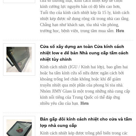
cửa sổ thương mại, kính cách nhiệt kép để chọn
kính cường lực nguyên bản có độ bền cao hơn,
Tuổi thọ của kính cách nhiệt kép là 15 ly, kính cách
nhiệt kép được sử dụng rộng rãi trong nhà cao tầng.
Chẳng hạn như khách sạn, tòa nhà văn phòng,
trường học, bệnh viện, trung tâm mua sắm.
Hơn
Cửa sổ xây dựng an toàn Cửa kính cách
nhiệt low e để bán Nhà cung cấp tấm cách
nhiệt tùy chỉnh
Kính cách nhiệt (IGU / Kính hai lớp), bao gồm hai
hoặc ba tấm kính cửa sổ nữa được ngăn cách bởi
khoảng trống led chân không hoặc khí để giảm
truyền nhiệt qua một phần của phong bì tòa nhà.
Nhóm JIMY Glass là một trong những nhà cung cấp
kính nổi tiếng của Trung Quốc có thể đáp ứng
nhiều yêu cầu của bạn.
Hơn
Bán gấp đôi kính cách nhiệt cho cửa và tấm
lợp nhà cung cấp
Kính cách nhiệt kép được trồng phổ biến trong các