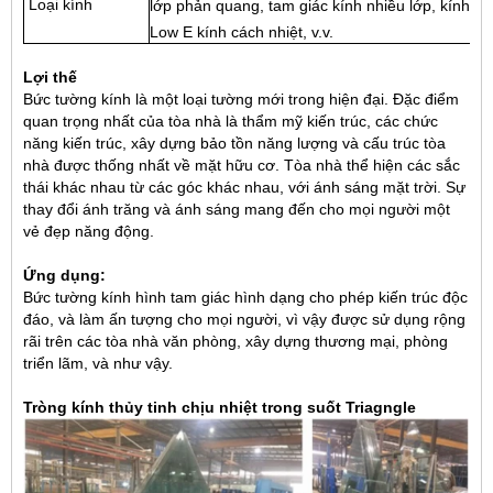
Loại kính
lớp phản quang, tam giác kính nhiều lớp, kính cá
Low E kính cách nhiệt
, v.v.
Lợi thế
Bức tường kính là một loại tường mới trong hiện đại. Đặc điểm
quan trọng nhất của tòa nhà là thẩm mỹ kiến ​​trúc, các chức
năng kiến ​​trúc, xây dựng bảo tồn năng lượng và cấu trúc tòa
nhà được thống nhất về mặt hữu cơ. Tòa nhà thể hiện các sắc
thái khác nhau từ các góc khác nhau, với ánh sáng mặt trời. Sự
thay đổi ánh trăng và ánh sáng mang đến cho mọi người một
vẻ đẹp năng động.
Ứng dụng:
Bức tường kính hình tam giác hình dạng cho phép kiến ​​trúc độc
đáo, và làm ấn tượng cho mọi người, vì vậy được sử dụng rộng
rãi trên các tòa nhà văn phòng, xây dựng thương mại, phòng
triển lãm, và như vậy.
Tròng kính thủy tinh chịu nhiệt trong suốt Triagngle