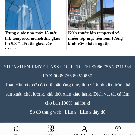
Trung quốc nhà máy 15 mét
Kích thước lớn tempered và
thk tempered monolithic glass
nhiều lớp mặt tiền rèm tường
fin 5/8 '' kết cấu glass vây
kính vây nhà cung cấp
tường
SHENZHEN JIMY GLASS CO., LTD. TEL:0086 755 28211334
FAX:0086 755 89340850
Toàn cầu một cửa đồ nội thất bằng thủy tinh và kính kiến trúc nhà
sản xuất, chất lượng, giá, thời gian giao hàng, Dịch vụ, tất cả làm
cho bạn 100% hài lòng!
Sơ đồ trang web
LLms
LLms đầy đủ