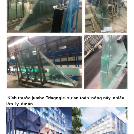
Kích thước jumbo Triagngle
sự an toàn
nóng nảy
nhiều
lớp
ly
dự án