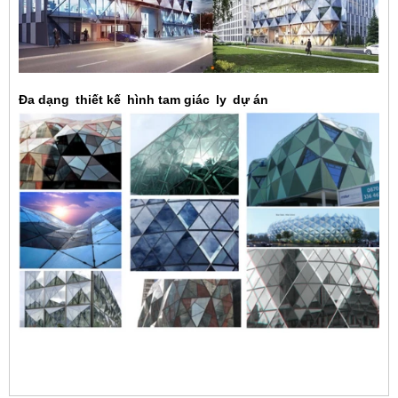
Đa dạng
thiết kế
hình tam giác
ly
dự án