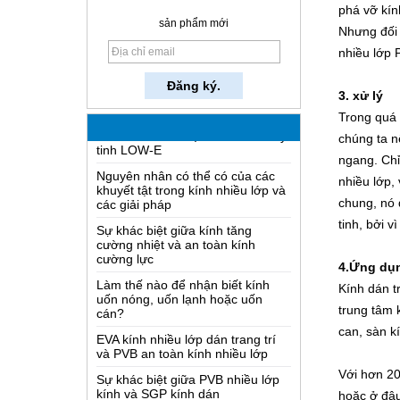
phá vỡ kín
sản phẩm mới
Thủy tinh được thực hiện như thế
Nhưng đối 
nào?
nhiều lớp
Làm thế nào để một gương hai
làm việc?
3. xử lý
Kiến thức toàn diện nhất của thủy
Trong quá 
tinh LOW-E
chúng ta n
Nguyên nhân có thể có của các
khuyết tật trong kính nhiều lớp và
ngang. Chỉ
các giải pháp
nhiều lớp,
Sự khác biệt giữa kính tăng
chung, nó 
cường nhiệt và an toàn kính
tinh, bởi v
cường lực
Làm thế nào để nhận biết kính
4.Ứng dụ
uốn nóng, uốn lạnh hoặc uốn
cán?
Kính dán t
EVA kính nhiều lớp dán trang trí
trung tâm 
và PVB an toàn kính nhiều lớp
can, sàn k
Sự khác biệt giữa PVB nhiều lớp
kính và SGP kính dán
Với hơn 20 
Cái gì có dây thủy tinh?
hoặc ở đâu