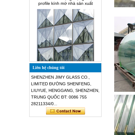
Cái gì có dây thủy tinh?
Các giải pháp đóng gói cho kính
xây dựng
Thiết kế đặc biệt hình dạng tam
giác cấu trúc cách âm kính chống
Liên hệ chúng tôi
vỡ mặt tiền
SHENZHEN JIMY GLASS CO.,
LIMITED ĐƯỜNG SHENFENG,
LIUYUE, HENGGANG, SHENZHEN,
TRUNG QUỐC ĐT: 0086 755
28211334/0...