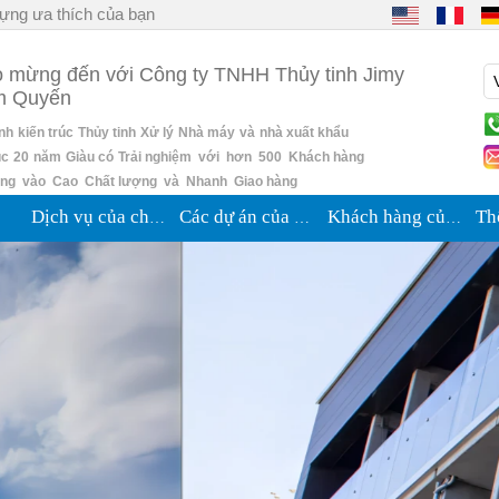
ựng ưa thích của bạn
 mừng đến với Công ty TNHH Thủy tinh Jimy
m Quyến
ỉnh
kiến trúc
Thủy tinh
Xử lý
Nhà máy
và
nhà xuất khẩu
úc
20
năm
Giàu có
Trải nghiệm với hơn 500 Khách hàng
ung vào Cao Chất lượng và Nhanh Giao hàng
Dịch vụ của chúng tôi
Các dự án của chúng tôi
Khách hàng của chúng tôi