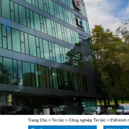
Trang Chủ
>
Tin tức
>
Công nghiệp Tin tức
>
EVA kính n