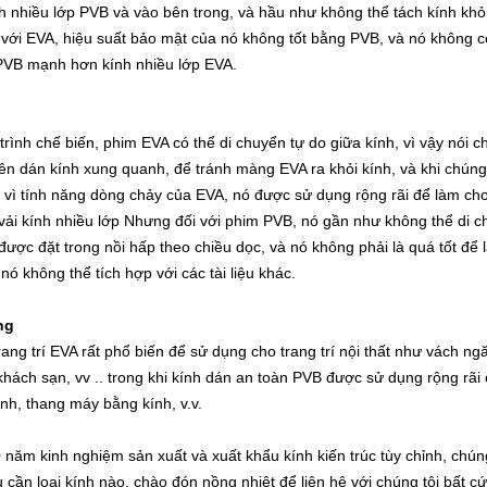
h nhiều lớp PVB và vào bên trong, và hầu như không thể tách kính khỏ
với EVA, hiệu suất bảo mật của nó không tốt bằng PVB, và nó không có 
 PVB
mạnh hơn kính nhiều lớp EVA.
trình chế biến, phim EVA có thể di chuyển tự do giữa kính, vì vậy nói c
ên dán kính xung quanh, để tránh màng EVA ra khỏi kính, và khi chúng 
 vì tính năng dòng chảy của EVA, nó được sử dụng rộng rãi để làm cho k
vải kính nhiều lớp
Nhưng đối với phim PVB, nó gần như không thể di chu
được đặt trong nồi hấp theo chiều dọc, và nó không phải là quá tốt để l
ì nó không thể tích hợp với các tài liệu khác.
ng
rang trí EVA rất phổ biến để sử dụng cho trang trí nội thất như vách n
khách sạn, vv .. trong khi kính dán an toàn PVB được sử dụng rộng rãi
ính, thang máy bằng kính, v.v.
năm kinh nghiệm sản xuất và xuất khẩu kính kiến ​​trúc tùy chỉnh, chúng
 cần loại kính nào, chào đón nồng nhiệt để liên hệ với chúng tôi bất cứ