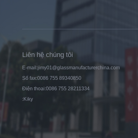
8mm giá kính rõ ràng tính,giá nhà
máy xuất khẩu kính cường lực rõ
ràng,các nhà sản xuất Trung
Quốc 8mm kính cường lực rõ
ràng
Liên hệ chúng tôi
E-mail:
jimy01@glassmanufacturerchina.com
Số fax:
0086 755 89340850
Điện thoại:
0086 755 28211334
Top chất lượng nhà máy sản xuất
:
Kiky
hàng bán giá 6mm nổi rõ ràng
kính nhà sản xuất