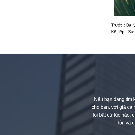
An toàn kính cường lực 8mm màu
xám, kính chống va chạm màu
đen 8mm
Trước :
Ba l
Kế tiếp :
Sự 
Trung Quốc 88,4 màu thủy tinh
nóng tính nhiều lớp nhà sản xuất
,nhiều lớp 17,52 mm màu PVB
tempered kính nhà cung cấp
Nếu bạn đang tìm k
cho bạn, với giá cả 
tôi bất cứ lúc nào,
tôi, và 