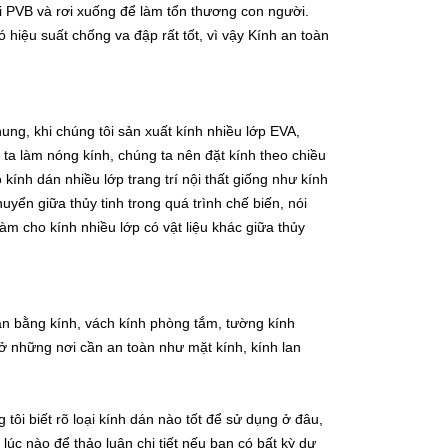
i PVB và rơi xuống để làm tổn thương con người.
hiệu suất chống va đập rất tốt, vì vậy
Kính an toàn
hung, khi chúng tôi sản xuất kính nhiều lớp EVA,
ta làm nóng kính, chúng ta nên đặt kính theo chiều
ính dán nhiều lớp trang trí nội thất giống như kính
yển giữa thủy tinh trong quá trình chế biến, nói
àm cho kính nhiều lớp có vật liệu khác giữa thủy
găn bằng kính, vách kính phòng tắm, tường kính
 ở những nơi cần an toàn như mặt kính, kính lan
 tôi biết rõ loại kính dán nào tốt để sử dụng ở đâu,
 lúc nào để thảo luận chi tiết nếu bạn có bất kỳ
dự