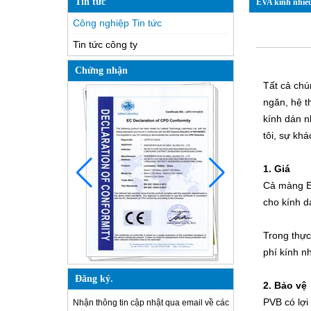
Tin tức
EVA kính nhiều
Công nghiệp Tin tức
Tin tức công ty
Chứng nhận
Tất cả chú
ngăn, hệ t
kính dán n
tôi, sự khá
1. Giá
Cả màng E
cho kính d
Trong thực
phí kính n
Đăng ký.
2. Bảo vệ
PVB có lợi
Nhận thông tin cập nhật qua email về các