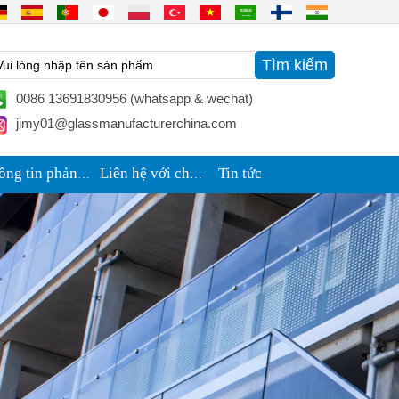
0086 13691830956 (whatsapp & wechat)
jimy01@glassmanufacturerchina.com
Tin tức
Thông tin phản hồi
Liên hệ với chúng tôi