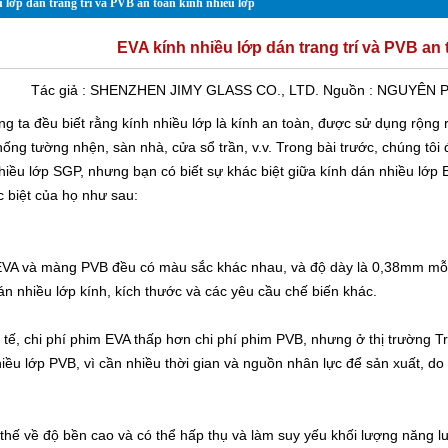
 lớp dán trang trí và PVB an toàn kính nhiều lớp
EVA kính nhiều lớp dán trang trí và PVB an 
Tác giả :
SHENZHEN JIMY GLASS CO., LTD.
Nguồn :
NGUYÊN
P
ng ta đều biết rằng kính nhiều lớp là kính an toàn, được sử dụng rộng 
hống tường nhện, sàn nhà, cửa sổ trần, v.v. Trong bài trước, chúng tôi
hiều lớp SGP
, nhưng bạn có biết sự khác biệt giữa kính dán nhiều lớp
c biệt của họ như sau:
VA và màng PVB đều có màu sắc khác nhau, và độ dày là 0,38mm mỗi 
án nhiều lớp kính, kích thước và các yêu cầu chế biến khác.
 tế, chi phí phim EVA thấp hơn chi phí phim PVB, nhưng ở thị trường 
hiều lớp PVB, vì cần nhiều thời gian và nguồn nhân lực để sản xuất, do
 thế về độ bền cao và có thể hấp thụ và làm suy yếu khối lượng năng lư