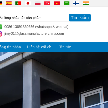
0086 13691830956 (whatsapp & wechat)
jimy01@glassmanufacturerchina.com
Tin tức
Thông tin phản hồi
Liên hệ với chúng tôi