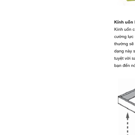
8mm giá kính rõ ràng tính,giá nhà
máy xuất khẩu kính cường lực rõ
ràng,các nhà sản xuất Trung
Kính uốn 
Quốc 8mm kính cường lực rõ
Kính uốn c
ràng
cường lực 
thường sẽ 
dạng này s
tuyệt vời 
bạn đến nó
Top chất lượng nhà máy sản xuất
hàng bán giá 6mm nổi rõ ràng
kính nhà sản xuất