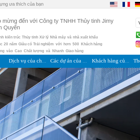
ựng ưa thích của bạn
 mừng đến với Công ty TNHH Thủy tinh Jimy
m Quyến
ỉnh
kiến trúc
Thủy tinh
Xử lý
Nhà máy
và
nhà xuất khẩu
úc
20
năm
Giàu có
Trải nghiệm với hơn 500 Khách hàng
ung vào Cao Chất lượng và Nhanh Giao hàng
Dịch vụ của chúng tôi
Các dự án của chúng tôi
Khách hàng của chúng tôi