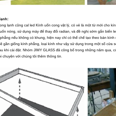
lạnh:
ong lạnh cũng cal led Kính uốn cong vật lý, có vẻ là một từ mới cho kí
uốn nóng, sử dụng máy để thay đổi radian, và đề nghị sớm gắn biển l
phẳng nếu không có khung, hiện nay chỉ có thể chế tạo theo bán kính rấ
ẽ gần giống kính phẳng, loại kính như vậy sử dụng trong một số cửa sổ
sau khi cài đặt. Nhóm JIMY GLASS đã công bố trong những năm qua, có
i chuyện với chúng tôi thêm thông tin.