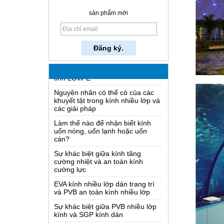
Thủy tinh được thực hiện như thế
nào?
sản phẩm mới
Làm thế nào để một gương hai
làm việc?
Kiến thức toàn diện nhất của thủy
tinh LOW-E
Nguyên nhân có thể có của các
khuyết tật trong kính nhiều lớp và
các giải pháp
Làm thế nào để nhận biết kính
uốn nóng, uốn lạnh hoặc uốn
cán?
Sự khác biệt giữa kính tăng
cường nhiệt và an toàn kính
cường lực
EVA kính nhiều lớp dán trang trí
và PVB an toàn kính nhiều lớp
Sự khác biệt giữa PVB nhiều lớp
kính và SGP kính dán
Cái gì có dây thủy tinh?
Các giải pháp đóng gói cho kính