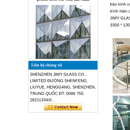
Cái gì có dây thủy tinh?
bảo kính c
Các giải pháp đóng gói cho kính
trình hiện
xây dựng
JIMY GLASS
3300 * 130
Thiết kế đặc biệt hình dạng tam
giác cấu trúc cách âm kính chống
vỡ mặt tiền
Liên hệ chúng tôi
SHENZHEN JIMY GLASS CO.,
LIMITED ĐƯỜNG SHENFENG,
LIUYUE, HENGGANG, SHENZHEN,
TRUNG QUỐC ĐT: 0086 755
28211334/0...
An toàn kính cường lực 8mm màu
xám, kính chống va chạm màu