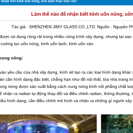
 nhận biết kính uốn nóng, uốn lạnh hoặc uốn cán?
Làm thế nào để nhận biết kính uốn nóng, uố
Tác giả :
SHENZHEN JIMY GLASS CO.,LTD.
Nguồn :
Nguyên
Ph
được sử dụng rộng rãi trong nhiều công trình xây dựng, nhưng tại sao 
 cường lực uốn nóng, kính uốn lạnh, kính uốn cán.
 cong nóng:
vào yêu cầu của nhà xây dựng, kính sẽ tạo ra các loại hình dạng khác 
án cần hình dạng đặc biệt, chẳng hạn như đồ nội thất, tòa nhà trang trí
cong nóng
được sản xuất bằng cách nung nóng kính nổi phẳng chất lư
ể nhận ra radian tự động thay đổi và điều chỉnh radian, thông thường, t
iều hình dạng, cần điều chỉnh mô hình và nhận ra những gì người xâ