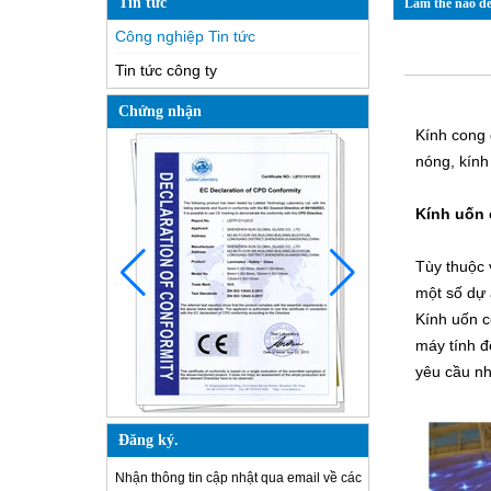
Tin tức
Làm thế nào để
Công nghiệp Tin tức
Tin tức công ty
Chứng nhận
Kính cong 
nóng, kính
Kính uốn
Tùy thuộc 
một số dự 
Kính uốn 
máy tính đ
yêu cầu nh
Đăng ký.
Nhận thông tin cập nhật qua email về các