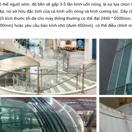
ó thể nguội sớm, độ bền sẽ gấp 3-5 lần kính uốn nóng, là sự lựa chọn r
 đại, nó sở hữu đặc tính của cả kính uốn nóng và kính cường lực. Dây
 kích thước tối đa cho máy thông thường có thể đạt 2440 * 5500mm, v
00mm) hoặc yêu cầu bán kính nhỏ (dưới 450mm), có thể điều chỉnh má