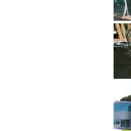
đen 8mm
Trung Quốc 88,4 màu thủy tinh
nóng tính nhiều lớp nhà sản xuất
,nhiều lớp 17,52 mm màu PVB
tempered kính nhà cung cấp