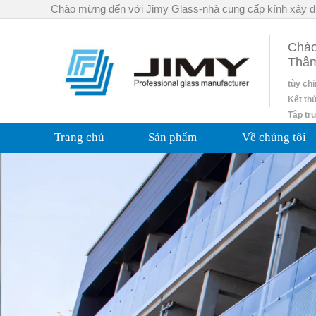
Chào mừng đến với Jimy Glass-nhà cung cấp kính xây d
Chào
Thâ
tùy ch
Kết th
Tập tr
Trang chủ
Sản phẩm
Về chúng tôi