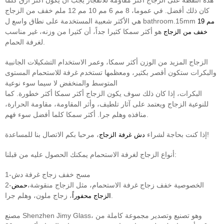
هذه النقطة على الزجاج أكثر مقاومة للانفجار يجب أن يكون أكثر أرق كلما
كان ذلك أفضل. في عموما، 8 مم 6 مم 10 مم 12 ملم خفف من الزجاج
هي الأكثر شعبية المستخدمة على نطاق واسع ل bathroom.15mm
19 مم
هو أكثر سمكا كثيرا جداً، أن كثيرا من وزنه، غير مناسب
خفف من الزجاج
لغرفة الحمام.
الزجاج المزيد من الوزن أكثر سمكا، وعمر الاستخدام التشكيلات الجانبية
والبكرات ستكون أقصر بكثير، ومعظمها تستخدم غرفة للاستحمام المستوى
المتوسط والمنخفض لا سيما سوء نوعية
البكرات، إذا كان ذلك سوف يكون الزجاج أكثر سمكا أكثر خطورة. كما
للنوعية الزجاج ويعتمد على آثار تلطيف، وأثر المقاومة، مقاومة الحرارة،
منافذه وهلم جرا. أكثر سمكا كلما أفضل سوء فهم.
، مرحبا بكم الاتصال بنا للمساعدة!
إذا كنت بحاجة لشراء
دش غرفة الزجاج
أنواع الزجاج لغرفة الاستحمام يمكنك الحصول عليه من قبلنا:
1-مسح خفف زجاج غرفة دش
2-الخصوصية خفف زجاج غرفة الاستحمام، مثل الزجاج منقوشة،
حمض
، زجاج ملون، وهلم جرا.
الزجاج محفوراً
مصنع Shenzhen Jimy Glass، وهو تصنيع وتصدير مجموعة كاملة من