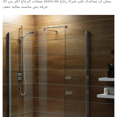
منتجات الزجاج أكثر من 20 years.we يمكن أن تساعدك على شراء زجاج
غرفة دش مناسبة مثالية خفف.