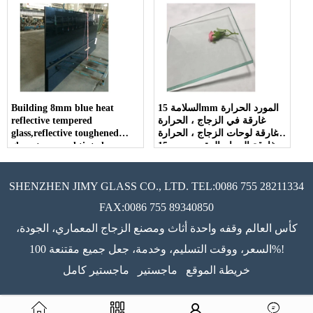
السلامة 15mm المورد الحرارة
Building 8mm blue heat
غارقة في الزجاج ، الحرارة
reflective tempered
غارقة لوحات الزجاج ، الحرارة
glass,reflective toughened
15mm غارقة الزجاج المقسى
glass, tempered tinted
مع شهادة CE.
reflective glass, reflective
tempered coated glass.
SHENZHEN JIMY GLASS CO., LTD. TEL:0086 755 28211334
FAX:0086 755 89340850
كأس العالم وقفه واحدة أثاث ومصنع الزجاج المعماري، الجودة،
السعر، ووقت التسليم، وخدمة، جعل جميع مقتنعة 100%!
خريطة الموقع
ماجستير
ماجستير كامل