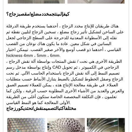
كيف
إلى
ينتج
مخدد
مضلع/
مقصب
زجاج؟
هناك طريقتان للإنتاج
مخدد
الزجاج ، أحدهما يستخدم طريقة الدرفلة
على الساخن لتشكيل تأثير زجاج مضلع ، تسخين الزجاج لتليين نقطة ثم
نقله إلى الأسطوانة المعدنية للدحرجة على السطح الزجاجي لجعل
البساتين في شكل معين. عادة ما يكون هناك نوعان من القصب
القياسي ، أحدهما ذو قصب أوسع والآخر صغير القصب.
تي
يمكن اختيار
hickness 4mm ، 5mm ، 6mm.
الطريقة الأخرى هي نحت / نقش المنتجات بواسطة آلة نقش الزجاج ،
وإنتاج بواسطة مدخل رسم CAD الزجاجي في الكمبيوتر ، ثم تحويل
تصميم النمط إلى آلة نقش الزجاج باستخدام الحاسب الآلي. ثم نحت
الزجاج وصقل الخطوط لتشكيل بالضبط
يتنازل
الأنماط حسب متطلبات
العملاء.
في طريقة معالجة الإنتاج هذه ، يمكن للعملاء تصميم العمق
والعرض والعديد من الأشياء الأخرى المطلوبة حسب الرغبة ، ولكن كما
تعلمون ، فإن التكلفة المخصصة الخاصة ستكون أغلى من الطريقة
الأولى المعالجة كما هو النمط القياسي.
مختلف
اكتب
التصميم
نقش
/نحت
ديكور
زجاج