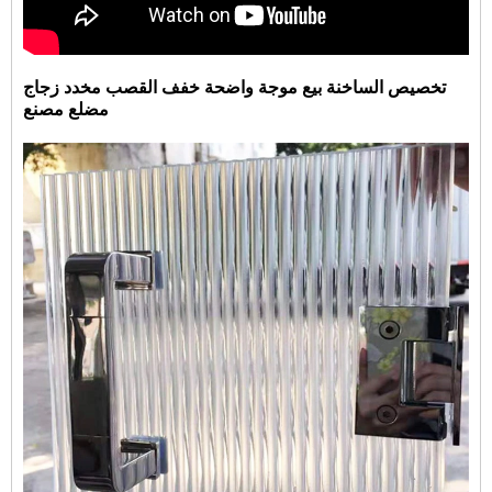
تخصيص الساخنة بيع موجة واضحة خفف القصب مخدد
زجاج
مضلع
مصنع