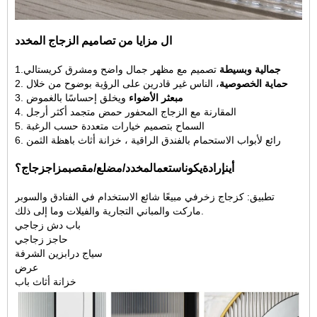
ال
مزايا
من تصاميم الزجاج المخدد
جمالية وبسيطة
تصميم مع مظهر جمال واضح ومشرق كريستالي
1.
حماية الخصوصية
، الناس غير قادرين على الرؤية بوضوح من خلال
2.
مبعثر الأضواء
ويخلق إحساسًا بالغموض
3.
المقارنة
مع الزجاج المحفور حمض متجمد أكثر أرجل
4.
5. السماح بتصميم خيارات متعددة حسب الرغبة
6. رائع لأبواب الاستحمام بالفندق الراقية ، خزانة أثاث باهظة الثمن
أين
إرادة
يكون
استعمال
مخدد
/
مضلع
/مقصب
مزاج
زجاج؟
تطبيق:
كزجاج زخرفي مبيعًا شائع الاستخدام في الفنادق والسوبر
ماركت والمباني التجارية والفيلات وما إلى ذلك.
باب دش زجاجي
حاجز زجاجي
سياج درابزين الشرفة
عرض
خزانة أثاث
باب