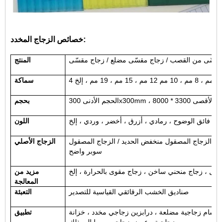
خصائص الزجاج المخدد:
قسّى من القصب / زجاج مقسّى مضلع / زجاج مقسّى
المنتج
سماكة
بحجم
 ، فائق الوضوح ، رمادي ، أزرق ، أخضر ، وردي ، إلخ
اللون
ية
/ الزجاج المصقول منخفض الحديد / الزجاج المصقول
الزجاج الأصلي
سوبر واضح
ول ، زجاج منحني ساخن ، زجاج مقوى بالحرارة ، إلخ
مزيد من
المعالجة
صناديق الخشب الرقائقي القياسية للتصدير
التعبئة
أقسام زجاجية مضلعة ، درابزين زجاجي مخدد ، خزانة
تطبيق
زجاجية ، عرض زجاجي ، وما إلى ذلك