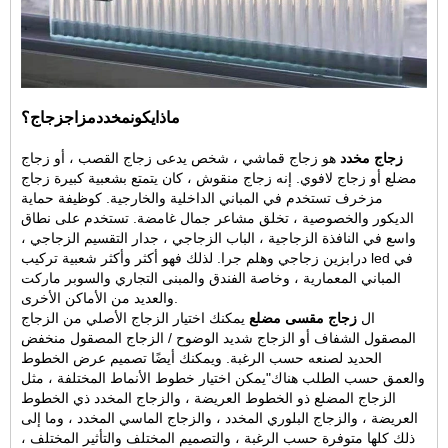
ماذا
يكون
مخدد
مزاج
زجاج؟
زجاج مخدد
هو زجاج قماشي ، شخص يدعى زجاج القصب ، أو زجاج
مضلع أو زجاج لافوي. إنه زجاج منقوش ، كان يتمتع بشعبية كبيرة
زجاج
مزخرف
تستخدم في المباني الداخلية والخارجية. كوظيفة حماية
الديكور والخصوصية ، تخلق مشاعر جمال غامضة. تستخدم على نطاق
واسع في النافذة الزجاجية ، الباب الزجاجي ، جدار التقسيم الزجاجي ،
درابزين زجاجي
وهلم جرا. لذلك فهو أكثر وأكثر شعبية تركيب led في
المباني المعمارية ، وخاصة الفندق والمبنى التجاري والسوبر ماركت
والعديد من الأماكن الأخرى.
ال
زجاج مقسى مضلع
يمكنك اختيار الزجاج الأصلي من الزجاج
المصقول الشفاف أو الزجاج شديد الوضوح / الزجاج المصقول منخفض
الحديد لصنعه حسب الرغبة. ويمكنك أيضًا تصميم عرض الخطوط
والعمق حسب الطلب هناك
"
يمكن اختيار خطوط الأنماط المختلفة ، مثل
الزجاج المضلع ذو الخطوط العريضة ، والزجاج المخدد ذي الخطوط
العريضة ، والزجاج البلوري المخدد ، والزجاج الماسي المخدد ، وما إلى
ذلك كلها متوفرة حسب الرغبة ، والتصميم المختلف والتأثير المختلف ،