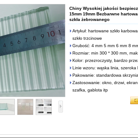
Chiny Wysokiej jakości bezp
15mm 19mm Bezbarwne hartowane
szkła żebrowanego
Artykuł: hartowane szkło karbow
szkło trzcinowe
Grubość: 4 mm 5 mm 6 mm 8 m
Rozmiar: min 300 * 300 mm, mak
Kolor: przezroczysty, bardzo przez
Linie wzoru: wąska linia, szeroka li
Pakowanie: standardowa skrzynia 
Zastosowanie: okno, drzwi, ekran 
szafka, gablota itp