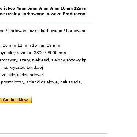
ieczeństwo 4mm 5mm 6mm 8mm 10mm 12mm
 trzciny karbowane la-wave Producenci
ane / hartowane szkło karbowane / hartowane
m 10 mm 12 mm 15 mm 19 mm
symalny rozmiar: 3300 * 8000 mm
roczysty, szary, niebieski, zielony, różowy itp
nia, kryształ, tak dalej
ze sklejki eksportowej
prysznicowy, ścianki działowe, balustrada,