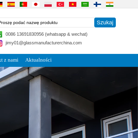
0086 13691830956 (whatsapp & wechat)
jimy01@glassmanufacturerchina.com
t z nami
Aktualności