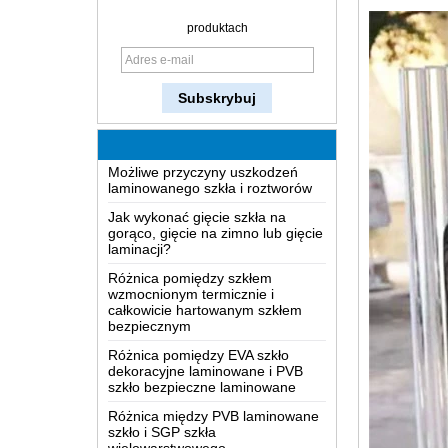
Jak powstaje szkło?
produktach
W jaki sposób dwukierunkowy
lustro działa?
Najbardziej kompleksowa
znajomość LOW-E szkła
Możliwe przyczyny uszkodzeń
laminowanego szkła i roztworów
Jak wykonać gięcie szkła na
gorąco, gięcie na zimno lub gięcie
laminacji?
Różnica pomiędzy szkłem
wzmocnionym termicznie i
całkowicie hartowanym szkłem
bezpiecznym
Różnica pomiędzy EVA szkło
dekoracyjne laminowane i PVB
szkło bezpieczne laminowane
Różnica między PVB laminowane
szkło i SGP szkła
wielowarstwowego
Co jest okablowane?