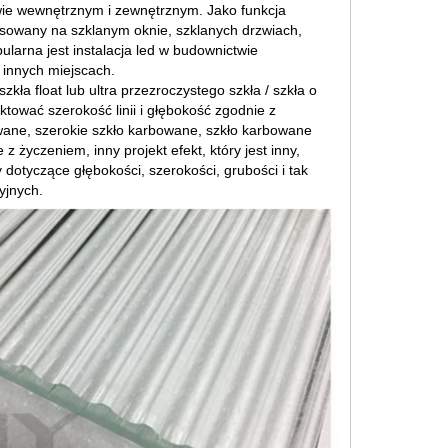
e wewnętrznym i zewnętrznym. Jako funkcja
osowany na szklanym oknie, szklanych drzwiach,
pularna jest instalacja led w budownictwie
 innych miejscach.
ła float lub ultra przezroczystego szkła / szkła o
tować szerokość linii i głębokość zgodnie z
owane, szerokie szkło karbowane, szkło karbowane
 życzeniem, inny projekt efekt, który jest inny,
tyczące głębokości, szerokości, grubości i tak
yjnych.