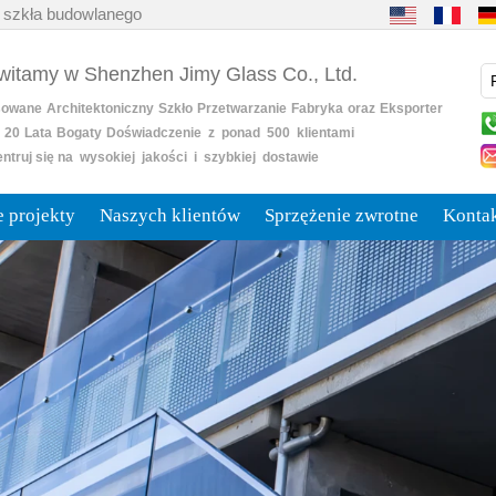
 szkła budowlanego
 witamy w Shenzhen Jimy Glass Co., Ltd.
sowane
Architektoniczny
Szkło
Przetwarzanie
Fabryka
oraz
Eksporter
20
Lata
Bogaty
Doświadczenie z ponad 500 klientami
ntruj się na wysokiej jakości i szybkiej dostawie
 projekty
Naszych klientów
Sprzężenie zwrotne
Kontak