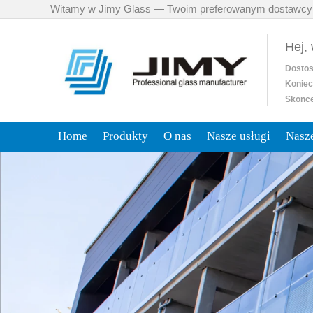
Witamy w Jimy Glass — Twoim preferowanym dostawcy
Hej,
Dosto
Koniec
Skonce
Home
Produkty
O nas
Nasze usługi
Nasze