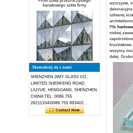
wielowarstwowego
wzorzyste, 
dekoracyjna 
Co jest okablowane?
szklanej ści
Rozwiązania w zakresie
architekton
opakowań do szkła budowlanego
Plik
hartow
niskiej zawa
zapotrzebo
kryształowe,
wszyscy moż
dalej. Grub
Specjalna konstrukcja trójkątne
strukturalne dźwiękoszczelne
Skontaktuj się z nami
odporne na rozbicie szklane
fasady
SHENZHEN JIMY GLASS CO.,
LIMITED SHENFENG ROAD,
LIUYUE, HENGGANG, SHENZHEN,
CHINA TEL: 0086 755
28211334/0086 755 893402...
Bezpieczeństwo 8mm