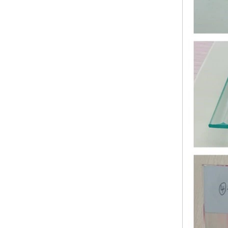
ciemnoszary temperowany szkło,
odporne na uderzenia czarne
szkło dekoracyjne 8mm
Chiny 88.4 kolorowe szkło
hartowane laminowane
Producenci, 17.52mm kolorowe
PVB hartowane laminowane szkło
dostawców