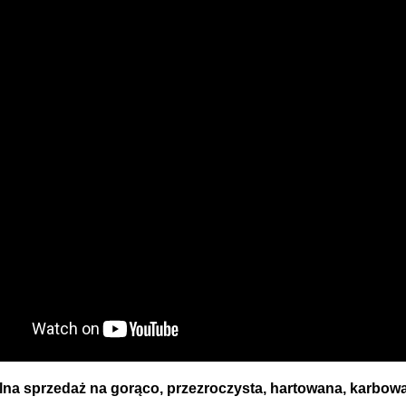
lna sprzedaż na gorąco, przezroczysta, hartowana, karbow