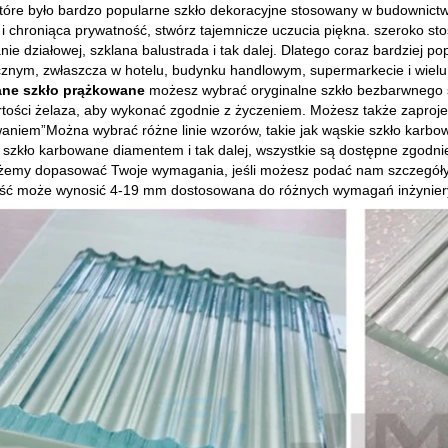
które było bardzo popularne
szkło dekoracyjne
stosowany w budownictwi
i chroniąca prywatność, stwórz tajemnicze uczucia piękna. szeroko st
anie działowej,
szklana balustrada
i tak dalej. Dlatego coraz bardziej po
icznym, zwłaszcza w hotelu, budynku handlowym, supermarkecie i wielu
ane szkło prążkowane
możesz wybrać oryginalne szkło bezbarwnego szk
rtości żelaza, aby wykonać zgodnie z życzeniem. Możesz także zaprojek
waniem
”
Można wybrać różne linie wzorów, takie jak wąskie szkło karb
 szkło karbowane diamentem i tak dalej, wszystkie są dostępne zgodnie z
emy dopasować Twoje wymagania, jeśli możesz podać nam szczegóły do
ość może wynosić 4-19 mm dostosowana do różnych wymagań inżynier