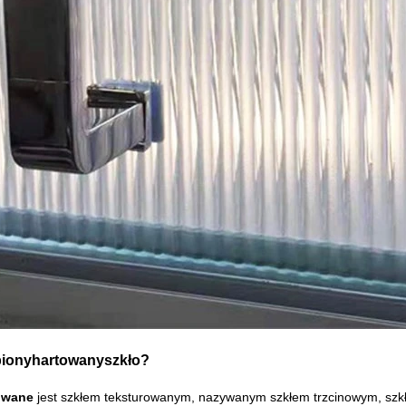
biony
hartowany
szkło?
owane
jest szkłem teksturowanym, nazywanym szkłem trzcinowym, szkł