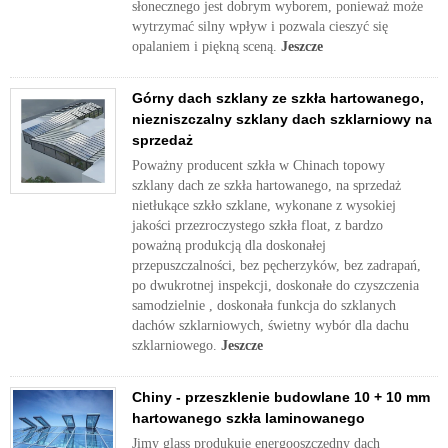
słonecznego jest dobrym wyborem, ponieważ może
wytrzymać silny wpływ i pozwala cieszyć się
opalaniem i piękną sceną.
Jeszcze
Górny dach szklany ze szkła hartowanego,
niezniszczalny szklany dach szklarniowy na
sprzedaż
Poważny producent szkła w Chinach topowy
szklany dach ze szkła hartowanego, na sprzedaż
nietłukące szkło szklane, wykonane z wysokiej
jakości przezroczystego szkła float, z bardzo
poważną produkcją dla doskonałej
przepuszczalności, bez pęcherzyków, bez zadrapań,
po dwukrotnej inspekcji, doskonałe do czyszczenia
samodzielnie , doskonała funkcja do szklanych
dachów szklarniowych, świetny wybór dla dachu
szklarniowego.
Jeszcze
Chiny - przeszklenie budowlane 10 + 10 mm
hartowanego szkła laminowanego
Jimy glass produkuje energooszczędny dach