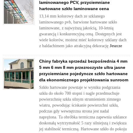
laminowanego PCV, przyciemniane
hartowane szkło laminowane cena
13,14 mm kolorowy dach ze szklanego
laminowanego pvb, barwione hartowane szkło
laminowane, z najwyższą jakością, 10-letnią
gwarancją i konkurencyjną ceną. Dostępnych jest
wiele kolorów, możesz mieć kolorowy szklany dach
z baldachimem jako atrakcyjną dekorację
Jeszcze
Chiny fabryka sprzedaż bezpośrednia 4 mm
5 mm 6 mm 8 mm przezroczyste ultra jasne
przyciemniane pojedyncze szkło hartowane
dla ekonomicznego projektowania sunroom
Szkło hartowane powstaje w wyniku podgrzania
szkła do około 700 stopni i nagle przedmuchuje
powierzchnię szkła silnym strumieniem zimnego
wiatru, powodując ściskanie powierzchni szkła,
podczas gdy wewnętrzna strona jest nadal
naprężona. Ta obróbka termiczna zapewnia szklance
doskonałą wytrzymałość 5 razy silniejszą i zwiększa
jej stabilność termiczną. Hartowane szkło do pokoju