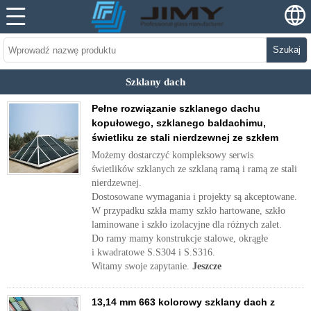
Szukaj
Szklany dach
Pełne rozwiązanie szklanego dachu
kopułowego, szklanego baldachimu,
świetliku ze stali nierdzewnej ze szkłem
Możemy dostarczyć kompleksowy serwis
świetlików szklanych ze szklaną ramą i ramą ze stali
nierdzewnej.
Dostosowane wymagania i projekty są akceptowane.
W przypadku szkła mamy szkło hartowane, szkło
laminowane i szkło izolacyjne dla różnych zalet.
Do ramy mamy konstrukcje stalowe, okrągłe
i kwadratowe S.S304 i S.S316.
Witamy swoje zapytanie.
Jeszcze
13,14 mm 663 kolorowy szklany dach z