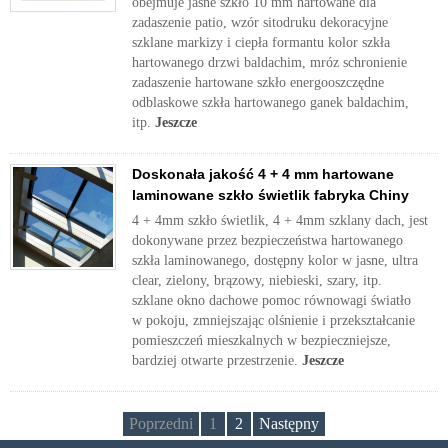
obejmuje jasne szkło 10 mm hartowane dla
zadaszenie patio, wzór sitodruku dekoracyjne
szklane markizy i ciepła formantu kolor szkła
hartowanego drzwi baldachim, mróz schronienie
zadaszenie hartowane szkło energooszczędne
odblaskowe szkła hartowanego ganek baldachim,
itp.
Jeszcze
Doskonała jakość 4 + 4 mm hartowane
laminowane szkło świetlik fabryka Chiny
4 + 4mm szkło świetlik, 4 + 4mm szklany dach, jest
dokonywane przez bezpieczeństwa hartowanego
szkła laminowanego, dostępny kolor w jasne, ultra
clear, zielony, brązowy, niebieski, szary, itp.
szklane okno dachowe pomoc równowagi światło
w pokoju, zmniejszając olśnienie i przekształcanie
pomieszczeń mieszkalnych w bezpieczniejsze,
bardziej otwarte przestrzenie.
Jeszcze
Poprzedni
1
2
Następny