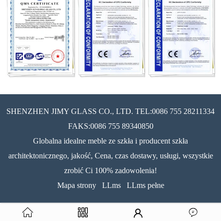
SHENZHEN JIMY GLASS CO., LTD. TEL:0086 755 28211334
FAKS:0086 755 89340850
Globalna idealne meble ze szkła i producent szkła
architektonicznego, jakość, Cena, czas dostawy, usługi, wszystkie
zrobić Ci 100% zadowolenia!
Mapa strony
LLms
LLms pełne