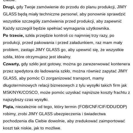
Drugi,
gdy Twoje zamówienie do przodu do planu produkcji, JIMY
GLASS będą miały techniczne personel, aby ponownie sprawdzić
wszystkie szczegóły zamówienia przed produkcji, aby zapewnić
Każdy szczegół będzie spełniać wymagania użytkownika.
Po trzecie,
szkła przejdzie kontroli co najmniej trzy razy, po
produkcji, przed pakowania i przed załadunkiem, raz mam mały
problem, zastąpi JIMY GLASS go, aby upewnić się, że wszystkie
szkła, które otrzymujesz jest idealny.
Czwarty,
gdy szkło jest gotowy, można go zarezerwować kontenera
przez spedytora do ładowania szkło, można również zapytać JIMY
GLASS, aby pomóc Ci zorganizować transport, mamy
długoterminowych relacji biznesowych z tylu wysyłki takich firm jak
MSK/NYK/COSCO, może pomóc uzyskać najniższe koszty frachtu z
najszybszy czas wysyłki.
Piąta,
niezależnie od tego, który termin (FOB/CNF/CIF/DDU/DDP)
robimy, zrobi JIMY GLASS ubezpieczenia i świadectwa
pochodzenia dla Ciebie dowolnie, aby zredukować zaimportować
koszt tak niskie, jak to możliwe.