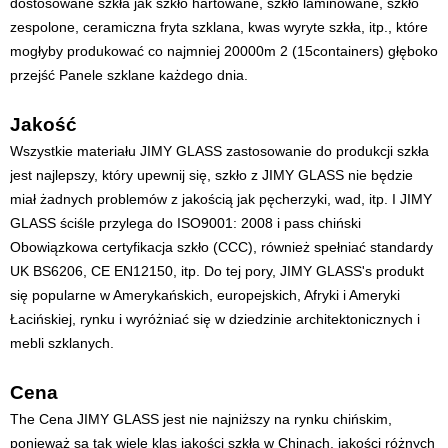
dostosowane szkła jak szkło hartowane, szkło laminowane, szkło
zespolone, ceramiczna fryta szklana, kwas wyryte szkła, itp., które
mogłyby produkować co najmniej 20000m 2 (15containers) głęboko
przejść Panele szklane każdego dnia.
Jakość
Wszystkie materiału JIMY GLASS zastosowanie do produkcji szkła
jest najlepszy, który upewnij się, szkło z JIMY GLASS nie będzie
miał żadnych problemów z jakością jak pęcherzyki, wad, itp. I JIMY
GLASS ściśle przylega do ISO9001: 2008 i pass chiński
Obowiązkowa certyfikacja szkło (CCC), również spełniać standardy
UK BS6206, CE EN12150, itp. Do tej pory, JIMY GLASS's produkt
się popularne w Amerykańskich, europejskich, Afryki i Ameryki
Łacińskiej, rynku i wyróżniać się w dziedzinie architektonicznych i
mebli szklanych.
Cena
The Cena JIMY GLASS jest nie najniższy na rynku chińskim,
ponieważ są tak wiele klas jakości szkła w Chinach, jakości różnych