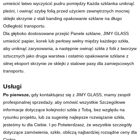
umieścić łatwo wyczyścić pudru pomiędzy Każda szklanka uniknąć
pleśni, i owinąć szybę folią przed użyciem zewnętrznych mocnej
sklejki skrzynie z stali banding opakowanie szklane na długo
Odległość transportu.
Dla głęboko dostosowane przejść Panele szklane, JIMY GLASS
umieścić papier, korek lub perłowy wełny między każdego szkła,
aby uniknąć zarysowania, a następnie owinąć szkła z folii z tworzyw
sztucznych jako druga warstwa i ostatnio opakowanie szklane z
silnej eksport skrzynie ze sklejki z stalowe pasy dla zamiejscowych
transportu.
Usługi
Po pierwsze,
gdy kontaktujesz się z JIMY GLASS, mamy zespół
profesjonalnej sprzedaży, aby omówić wszystkie Szczegółowe
informacje dotyczące kolejności szkła z Tobą, bez względu na
rysunku projektu, lub za sugestię najlepsze rozwiązanie szkła,
jesteśmy tu dla Ciebie. I po Potwierdzasz, że wszystkie szczegóły
dotyczące zamówienia, szkło, obliczą najbardziej rozsądne ceny dla
Ciebie.