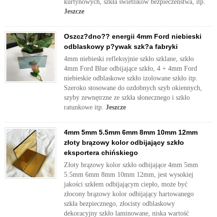
kurtynowych, szkła świetlików bezpieczeństwa, itp.
Jeszcze
Oszcz?dno?? energii 4mm Ford niebieski
odblaskowy p?ywak szk?a fabryki
4mm niebieski refleksyjnie szkło szklane, szkło
4mm Ford Blue odbijające szkło, 4 + 4mm Ford
niebieskie odblaskowe szkło izolowane szkło itp.
Szeroko stosowane do ozdobnych szyb okiennych,
szyby zewnętrzne ze szkła słonecznego i szkło
ratunkowe itp.
Jeszcze
4mm 5mm 5.5mm 6mm 8mm 10mm 12mm
złoty brązowy kolor odbijający szkło
eksportera chińskiego
Złoty brązowy kolor szkło odbijające 4mm 5mm
5.5mm 6mm 8mm 10mm 12mm, jest wysokiej
jakości szkłem odbijającym ciepło, może być
złocony brązowy kolor odbijający hartowanego
szkła bezpiecznego, złocisty odblaskowy
dekoracyjny szkło laminowane, niska wartość