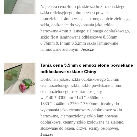
Najlepsza cena 4mm płaskie szkło z francuskiego
szkła refleksyjnego, 4mm szkło powlekane
jasnozielone, 4mm w jedną stronę odbicie zielonego
szkła, doskonałe do wykonania jako szkło
hartowane 4mm z jasnego zielonego odblaskowego,
szkło float laminowane odblaskowe 8.38mm,
8.76mm 9.14mm 9.52mm szkło laminowane
laminowane zielonym.
Jeszcze
Tania cena 5.5mm ciemnozielone powlekane
odblaskowe szklane Chiny
Doskonała jakość szkła odblaskowego 5.5mm
ciemnozielonego szkła, szkło powlekane 5.5mm
ciemnozielonego, rozmiar dostępny
w 2140 * 3300mm 2140 * 3660mm
1830 * 2440mm 2250 * 3300mm, idealny do
wykonania jako ciemnoszary odblaskowy szkło
hartowane, ciemnozielony szkło laminowane
odblaskowe, ciemny szkło izolowane na zielono,
stosowane do okien, drzwi, ściany osłonowej.
Jeszcze