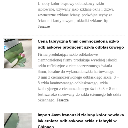
U złoty kolor brązowy odblaskowy szkło
izolowane, używany jako szklane okna i drzwi,
zewnętrzne szklane ściany, podwójne szyby ze
ścianami kurtynowymi, okładki szklane, itp.
Jeszcze
Cena fabryczna 8mm ciemnozielona szkło
odblaskowe producent szkła odblaskowego
Firma produkująca szkło odblaskowe
ciemnozielonej firmy produkuje wysokiej jakości
szkło refleksyjne z ciemnoczerwonego światła
8mm, idealne do wykonania szkła hartowanego
8 mm z ciemnoczerwonego odblaskiego szkła, 8 +
8 szkła laminowanego odblaskowego, szkła
izolacyjnego z ciemnozielonego światła 8 + 8 mm.
Jest szeroko stosowany do szkła ściennego lub szkła
okiennego.
Jeszcze
Import 4mm francuski zielony kolor powłoka
lakiernicza odblaskowa szkła z fabryki w
Chinach