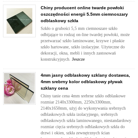
Chiny producent online twarde powłoki
oszczędności energii 5.5mm ciemnoszary
odblaskowy szkła
Szkło o grubości 5,5 mm ciemnoszare szkło
odbijające to rodzaj on-line twardej powłoki, może
przetwarzać szkło laminowane, krzywe i płaskie
szkło hartowane, szkło izolacyjne. Użyteczne do
dekoracji, okna, mebli i innych zastosowań
konstrukcyjnych.
Jeszcze
4mm jasny odblaskowy szklany dostawca,
4mm srebrny kolor odblaskowy pływak
szklany cena
Chiny tanie cena 4mm srebrne szkło odblaskowe
rozmiar 2140x3300mm, 2250x3300mm,
2140x1650mm, użyj do wykonywania srebrnych
odblaskowych szkła izolacyjnego, srebrnych
odblaskowych szkła laminowanego, niestandardowy
rozmiar cięcia srebrnych odblaskowych szkła do
drzwi i okien, szkła zewnętrznych ścian