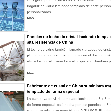
Jimy glass produce un techo de vidrio laminado tem
tragaluz de vidrio laminado templado de corte person
personalizados.
Más
Paneles de techo de cristal laminado templad
alta resistencia de China
El techo de vidrio también llamado claraboya de cristal
plano, curvo, de forma irregular según el deseo, el vi
utilizados por el diseñador y el propietario. También 
.
Más
Fabricante de cristal de China suministra tra
templado de forma especial
La claraboya de vidrio templado laminado de 8 + 8 
de forma especial, está hecha por dos paneles de 8
capa euro gris y una capa blanca PVB / SGP. El techo 