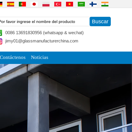
0086 13691830956 (whatsapp & wechat)
jimy01@glassmanufacturerchina.com
Contáctenos
Noticias