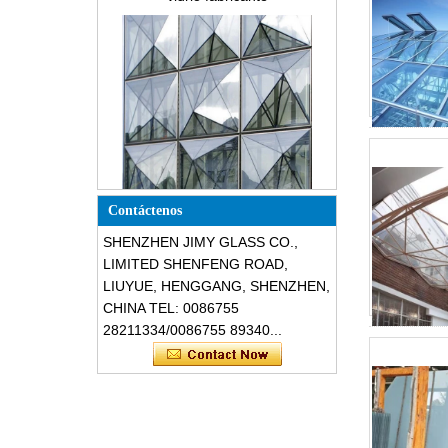
vidrio de construcción
Diseño especial triángulo forma
estructural insonorizadas
Contáctenos
resistentes a inastillable fachadas
de vidrio
SHENZHEN JIMY GLASS CO.,
LIMITED SHENFENG ROAD,
LIUYUE, HENGGANG, SHENZHEN,
CHINA TEL: 0086755
28211334/0086755 89340...
Seguridad 8mm gris oscuro vidrio