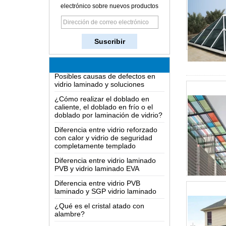
electrónico sobre nuevos productos
¿Cómo funciona un espejo de dos
vías?
El conocimiento más completo de
vidrio LOW-E
Posibles causas de defectos en
vidrio laminado y soluciones
¿Cómo realizar el doblado en
caliente, el doblado en frío o el
doblado por laminación de vidrio?
Diferencia entre vidrio reforzado
con calor y vidrio de seguridad
completamente templado
Diferencia entre vidrio laminado
PVB y vidrio laminado EVA
Diferencia entre vidrio PVB
laminado y SGP vidrio laminado
¿Qué es el cristal atado con
alambre?
Las soluciones de embalaje para
vidrio de construcción