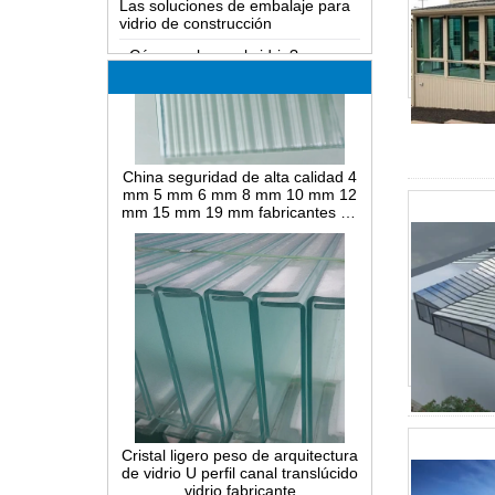
¿Cómo se hace el vidrio?
¿Cómo funciona un espejo de dos
vías?
El conocimiento más completo de
vidrio LOW-E
China seguridad de alta calidad 4
Posibles causas de defectos en
mm 5 mm 6 mm 8 mm 10 mm 12
vidrio laminado y soluciones
mm 15 mm 19 mm fabricantes de
vidrio acanalado la-wave estriado
¿Cómo realizar el doblado en
templado claro templado
caliente, el doblado en frío o el
doblado por laminación de vidrio?
Diferencia entre vidrio reforzado
con calor y vidrio de seguridad
completamente templado
Diferencia entre vidrio laminado
PVB y vidrio laminado EVA
Diferencia entre vidrio PVB
laminado y SGP vidrio laminado
Cristal ligero peso de arquitectura
¿Qué es el cristal atado con
de vidrio U perfil canal translúcido
alambre?
vidrio fabricante
Las soluciones de embalaje para