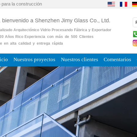
 para la construcción
, bienvenido a Shenzhen Jimy Glass Co., Ltd.
alizado
Arquitectónico
Vidrio
Procesando
Fábrica
y
Exportador
20
Años
Rico
Experiencia con más de 500 Clientes
e en alta calidad y entrega rápida
icio
Nuestros proyectos
Nuestros clientes
Comentarios