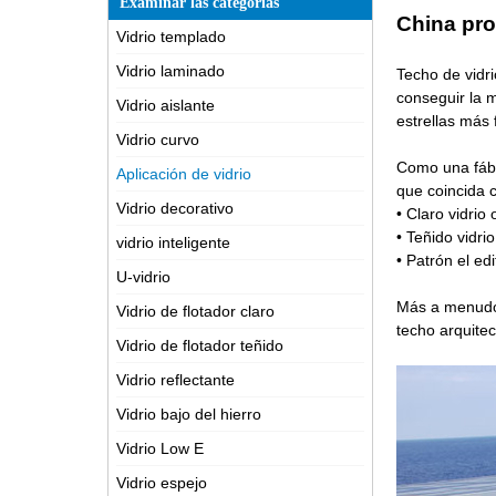
Examinar las categorías
China
pro
Vidrio templado
Vidrio laminado
Techo de vidrio
conseguir la m
Vidrio aislante
estrellas más 
Vidrio curvo
Como una fábr
Aplicación de vidrio
que coincida c
Vidrio decorativo
•
Claro vidrio
• Teñido vidrio
vidrio inteligente
• Patrón el edi
U-vidrio
Más a menudo, 
Vidrio de flotador claro
techo arquitec
Vidrio de flotador teñido
Vidrio reflectante
Vidrio bajo del hierro
Vidrio Low E
Vidrio espejo