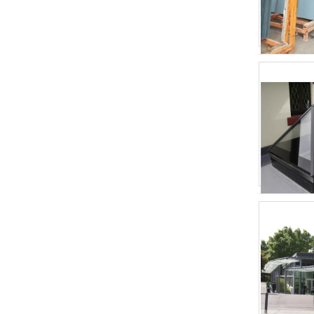
templado, resistente al impacto
color negro vidrio decorativo 8mm
China 88,4 de vidrio laminado
templado coloreado Fabricantes,
17,52 mm color PVB templado
laminado vidrio proveedores