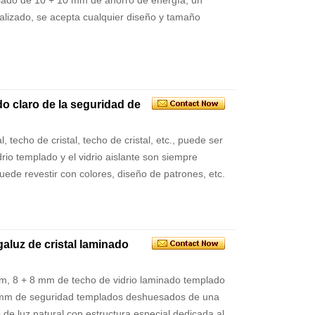
plado de 10 + 10 mm de ahorro de energía, un
alizado, se acepta cualquier diseño y tamaño
o claro de la seguridad de
, techo de cristal, techo de cristal, etc., puede ser
drio templado y el vidrio aislante son siempre
puede revestir con colores, diseño de patrones, etc.
galuz de cristal laminado
mm, 8 + 8 mm de techo de vidrio laminado templado
 mm de seguridad templados deshuesados ​​de una
de luz natural con estructura especial dedicada al