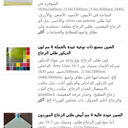
المتوفرة في
1830x2440mm,2134x3300mm,2134x3660mm,2440x3660mm,etc.color
المتاحة في الأبيض، الأسود، الأصفر، والأزرق،
والأحمر، بذل أي colors.can pantone كما طلي
الزجاج المقسي، طلي الزجاج مغلفة، تستخدم على
نطاق واسع للمطابخ والحمامات.
أكثر
الصين مصنع ذات نوعية جيدة بالجملة 6 مم لون
الديكور طلي الزجاج
لون طلي الزجاج نوع واحد من مواد الديكور
الداخلي. Jimy Glass شركة الإمداد بسمك من 3-19
مم، حجم 1830x2440mm، 2134x3300mm،
2440x3660mm، إلخ، استخدامها على نطاق واسع
في الديكور الداخلي والديكور أثاث، مثل مكتب
الاستقبال الجدار الزجاج، مكتب زجاج الباب،
splashback زجاج المطبخ، وجدار غرفة المعيشة،
والزجاج أعلى الجدول، باب مجلس الوزراء إلخ.
أكثر
الصين جودة عالية 4 مم أبيض طلي الزجاج الموردون
أننا ننتج لون الزجاج طلي، وسمك من 3-19 مم،
حجم 1830x2440mm، 2134x3300mm،