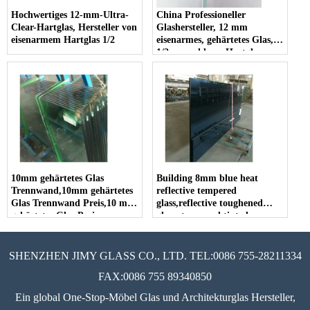
Hochwertiges 12-mm-Ultra-
China Professioneller
Clear-Hartglas, Hersteller von
Glashersteller, 12 mm
eisenarmem Hartglas 1/2
eisenarmes, gehärtetes Glas,
1/2-super klares Hartglas
10mm gehärtetes Glas
Building 8mm blue heat
Trennwand,10mm gehärtetes
reflective tempered
Glas Trennwand Preis,10 mm
glass,reflective toughened
gehärtetes Glas Preis
glass, tempered tinted
reflective glass, reflective
tempered coated glass.
SHENZHEN JIMY GLASS CO., LTD. TEL:0086 755-28211334
FAX:0086 755 89340850
Ein global One-Stop-Möbel Glas und Architekturglas Hersteller,