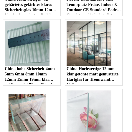
gehärtetes gefärbtes klares
Tennisplatz Preise, Indoor &
Sicherheitsglas 10mm 12mm
Outdoor CE Standard Padel
für den kompletten Padel-
Gerichte, vollständige Set
Gerichtssatz
komplett 10mm 12mm klares
gehärtetes Glas Padel Court;
Heißer Verkauf tragbarer
Panorama-Padel-Court in
China
China hohe Sicherheit 4mm
China Hochwertige 12 mm
5mm 6mm 8mm 10mm
klar getönte matt gemusterte
12mm 15mm 19mm klar
Hartglas für Trennwand
gehärtete Schilf geriffelte La-
Lieferanten
Wave Rippenglas Hersteller