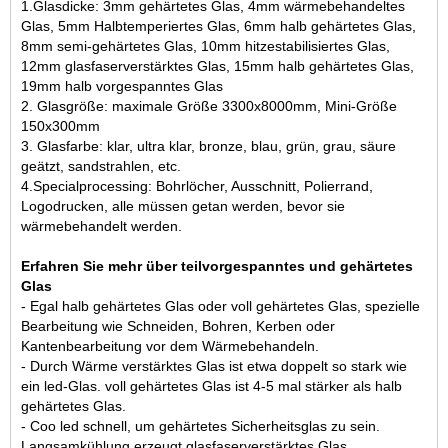
1.Glasdicke: 3mm gehärtetes Glas, 4mm wärmebehandeltes
Glas, 5mm Halbtemperiertes Glas, 6mm halb gehärtetes Glas,
8mm semi-gehärtetes Glas, 10mm hitzestabilisiertes Glas,
12mm glasfaserverstärktes Glas
, 15mm halb gehärtetes Glas,
19mm halb vorgespanntes Glas
2. Glasgröße: maximale Größe 3300x8000mm, Mini-Größe
150x300mm
3. Glasfarbe: klar, ultra klar, bronze, blau, grün, grau, säure
geätzt, sandstrahlen, etc.
4.Specialprocessing: Bohrlöcher, Ausschnitt, Polierrand,
Logodrucken, alle müssen getan werden, bevor sie
wärmebehandelt werden.
Erfahren Sie mehr über teilvorgespanntes und gehärtetes
Glas
- Egal halb gehärtetes Glas oder voll gehärtetes Glas, spezielle
Bearbeitung wie Schneiden, Bohren, Kerben oder
Kantenbearbeitung vor dem Wärmebehandeln.
- Durch Wärme verstärktes Glas ist etwa doppelt so stark wie
ein led-Glas. voll gehärtetes Glas ist 4-5 mal stärker als halb
gehärtetes Glas.
- Coo led schnell, um gehärtetes Sicherheitsglas zu sein.
Langsamkühlung erzeugt glasfaserverstärktes Glas.