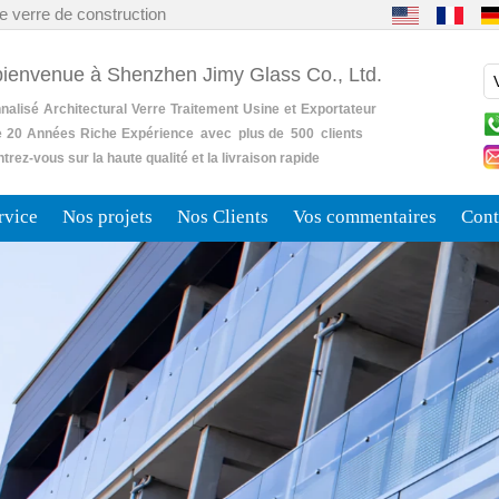
e verre de construction
bienvenue à Shenzhen Jimy Glass Co., Ltd.
nalisé
Architectural
Verre
Traitement
Usine
et
Exportateur
e
20
Années
Riche
Expérience avec plus de 500 clients
rez-vous sur la haute qualité et la livraison rapide
rvice
Nos projets
Nos Clients
Vos commentaires
Cont