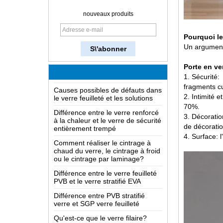
Comment fabrique-t-on le verre?
nouveaux produits
Comment fonctionne un miroir à
double sens?
Pourquoi le
Un argument 
Connaissance approfondie du
verre LOW-E
Porte en ve
Causes possibles de défauts dans
1.
Sécurité:
le verre feuilleté et les solutions
fragments c
Différence entre le verre renforcé
2.
Intimité e
à la chaleur et le verre de sécurité
70%.
entièrement trempé
3.
Décoratio
Comment réaliser le cintrage à
de décorati
chaud du verre, le cintrage à froid
4.
Surface: l
ou le cintrage par laminage?
Différence entre le verre feuilleté
PVB et le verre stratifié EVA
Différence entre PVB stratifié
verre et SGP verre feuilleté
Qu'est-ce que le verre filaire?
Les solutions d'emballage pour le
verre de construction