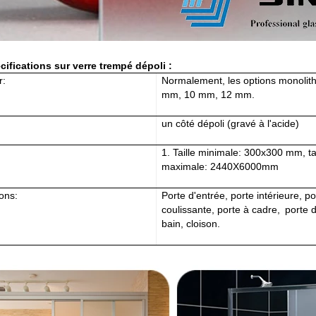
cifications sur
verre trempé dépoli
:
r:
Normalement, les options monolit
mm, 10 mm, 12 mm.
un côté dépoli (gravé à l'acide)
1.
Taille minimale: 300x300 mm, tai
maximale:
2440
X
6000
mm
ions:
Porte d'entrée, porte intérieure, po
coulissante, porte à cadre,
porte d
bain, cloison.