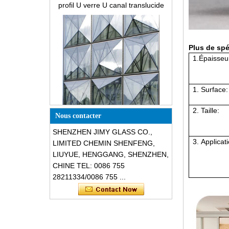
verre de construction
Plus de spé
1.
Épaisseu
1.
Surface:
Façades en verre résistantes aux
bris structurelles en forme de
2.
Taille:
triangle de conception spéciale
Nous contacter
SHENZHEN JIMY GLASS CO.,
3.
Applicat
LIMITED CHEMIN SHENFENG,
LIUYUE, HENGGANG, SHENZHEN,
CHINE TEL: 0086 755
28211334/0086 755 ...
Sécurité 8mm verre trempé gris