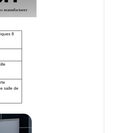
hiques 8
lle
rte
e salle de