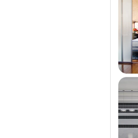
foncé, résistant aux chocs couleur
noire verre décoratif 8mm
Fabricants de Chine de couleur
88,4 en trempé feuilleté verre,
17,52 mm colorée PVB trempé
stratifié verre fournisseurs