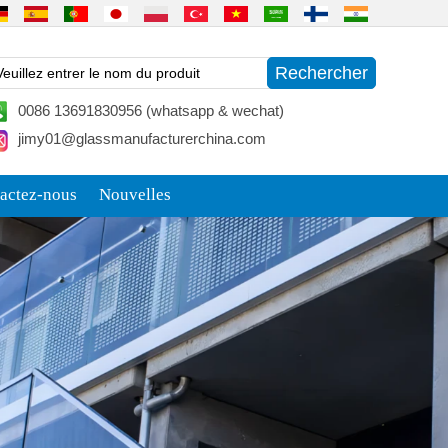
0086 13691830956 (whatsapp & wechat)
jimy01@glassmanufacturerchina.com
actez-nous
Nouvelles