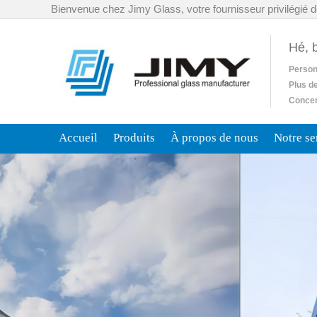
Bienvenue chez Jimy Glass, votre fournisseur privilégié d
Hé, 
Person
Plus d
Concent
Accueil
Produits
À propos de nous
Notre se