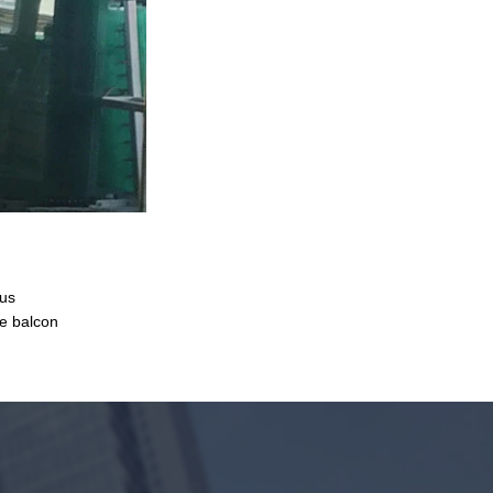
ous
le balcon