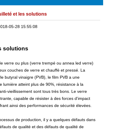
lleté et les solutions
018-05-28 15:55:08
s solutions
e verre ou plus (
verre trempé
ou annea led verre)
eux couches de verre et chauffé et pressé. La
e butyral vinaigre (PVB), le film PVB a une
e lumière atteint plus de 90%, résistance à la
s anti-vieillissement sont tous très bons. Le verre
étrante, capable de résister à des forces d'impact
ffrant ainsi des performances de sécurité élevées.
processus de production, il y a quelques défauts dans
défauts de qualité et des défauts de qualité de