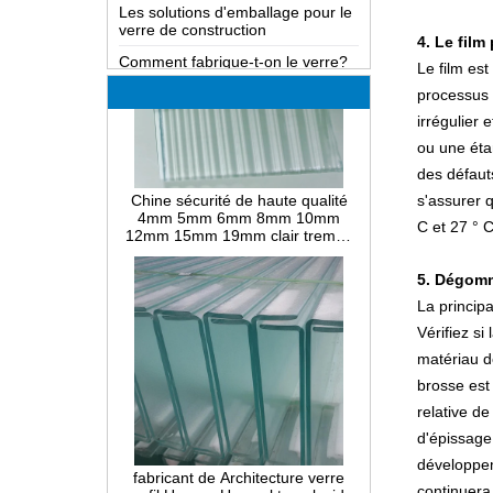
Comment fabrique-t-on le verre?
4. Le film
Comment fonctionne un miroir à
Le film est
double sens?
processus e
Connaissance approfondie du
irrégulier
verre LOW-E
ou une éta
Causes possibles de défauts dans
Chine sécurité de haute qualité
le verre feuilleté et les solutions
des défauts
4mm 5mm 6mm 8mm 10mm
12mm 15mm 19mm clair trempé
s'assurer q
Comment réaliser le cintrage à
roseau cannelé cannelé la-wave
chaud du verre, le cintrage à froid
C et 27 ° C
fabricants de verre nervuré
ou le cintrage par laminage?
Différence entre le verre renforcé
5. Dégom
à la chaleur et le verre de sécurité
La principa
entièrement trempé
Vérifiez si
Différence entre le verre feuilleté
PVB et le verre stratifié EVA
matériau dé
brosse est 
Différence entre PVB stratifié
verre et SGP verre feuilleté
relative de
d'épissage 
Qu'est-ce que le verre filaire?
fabricant de Architecture verre
profil U verre U canal translucide
développeme
Les solutions d'emballage pour le
verre de construction
continuera