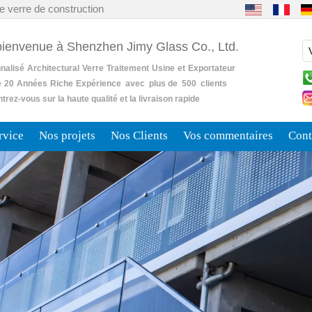
e verre de construction
bienvenue à Shenzhen Jimy Glass Co., Ltd.
nalisé
Architectural
Verre
Traitement
Usine
et
Exportateur
e
20
Années
Riche
Expérience avec plus de 500 clients
rez-vous sur la haute qualité et la livraison rapide
rvice
Nos projets
Nos Clients
Vos commentaires
Cont