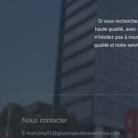
8mm prix en verre clair trempé,
prix usine clairs exportateurs de
Si vous recherchez
verre trempé,fabricants de
haute qualité, avec 
porcelaine 8mm verre trempé clair
n'hésitez pas à nou
qualité et notre ser
Haut de la page un fabricant de
verre Float clair qualité usine prix
de gros 6mm
Nous contacter
E-mail:
jimy01@glassmanufacturerchina.com