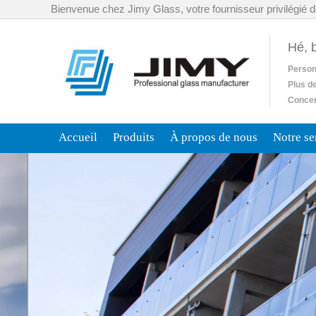
Bienvenue chez Jimy Glass, votre fournisseur privilégié d
Hé, 
Person
Plus d
Concent
Accueil
Produits
À propos de nous
Notre se