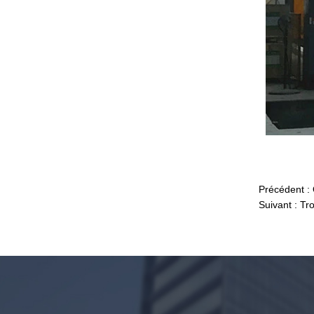
foncé, résistant aux chocs couleur
noire verre décoratif 8mm
Fabricants de Chine de couleur
88,4 en trempé feuilleté verre,
Précédent :
17,52 mm colorée PVB trempé
Suivant :
Tro
stratifié verre fournisseurs