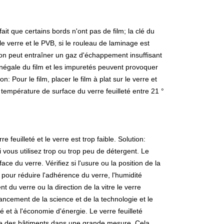
fait que certains bords n'ont pas de film; la clé du
le verre et le PVB, si le rouleau de laminage est
tion peut entraîner un gaz d'échappement insuffisant
 inégale du film et les impuretés peuvent provoquer
 Pour le film, placer le film à plat sur le verre et
a température de surface du verre feuilleté entre 21 °
 feuilleté et le verre est trop faible. Solution:
si vous utilisez trop ou trop peu de détergent. Le
ace du verre. Vérifiez si l'usure ou la position de la
e pour réduire l'adhérence du verre, l'humidité
 du verre ou la direction de la vitre le verre
vancement de la science et de la technologie et le
é et à l'économie d'énergie. Le verre feuilleté
gie des bâtiments dans une grande mesure. Cela