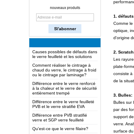
performanc
Comment fabrique-t-on le verre?
nouveaux produits
Comment fonctionne un miroir à
1. défauts
double sens?
Comme le v
Connaissance approfondie du
optique, in
verre LOW-E
d'origine d
Causes possibles de défauts dans
le verre feuilleté et les solutions
2. Scratch
Comment réaliser le cintrage à
Les rayure
chaud du verre, le cintrage à froid
ou le cintrage par laminage?
plate-form
Différence entre le verre renforcé
consiste à 
à la chaleur et le verre de sécurité
de la situa
entièrement trempé
Différence entre le verre feuilleté
3. Bulles:
PVB et le verre stratifié EVA
Bulles sur 
Différence entre PVB stratifié
par des for
verre et SGP verre feuilleté
support de
Qu'est-ce que le verre filaire?
verre. Ana
Les solutions d'emballage pour le
surface du
verre de construction