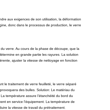
pondre aux exigences de son utilisation, la déformation
rigine, donc dans le processus de production, le verre
 du verre. Au cours de la phase de découpe, que la
étermine en grande partie les rayures. La solution
férente, ajuster la vitesse de nettoyage en fonction
ant le traitement de
verre feuilleté
, le verre séparé
té provoquera des bulles. Solution: Le matériau du
é. La température assure l'étanchéité du bord du
ment en service l'équipement. La température de
re la vitesse de travail du prétraitement.