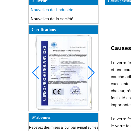
Nouvelles
Causes possibles
Nouvelles de l'industrie
Nouvelles de la société
Certifications
Causes 
Le verre f
et une cou
couche adh
excellente 
chaleur, ré
feuilleté e
importantes
S\'abonner
Le verre fe
le verre fe
Recevez des mises à jour par e-mail sur les