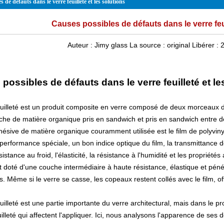
 de défauts dans le verre feuilleté et les solutions
Causes possibles de défauts dans le verre feui
Auteur :
Jimy glass
La source :
original
Libérer :
2
possibles de défauts dans le verre feuilleté et le
euilleté est un produit composite en verre composé de deux morceaux d
che de matière organique pris en sandwich et pris en sandwich entre d
ésive de matière organique couramment utilisée est le film de polyvinyl
performance spéciale, un bon indice optique du film, la transmittance d
sistance au froid, l'élasticité, la résistance à l'humidité et les propriété
st doté d'une couche intermédiaire à haute résistance, élastique et pén
. Même si le verre se casse, les copeaux restent collés avec le film, o
uilleté est une partie importante du verre architectural, mais dans le 
uilleté qui affectent l'appliquer. Ici, nous analysons l'apparence de ses 