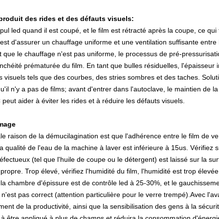
 produit des rides et des défauts visuels:
 pul led quand il est coupé, et le film est rétracté après la coupe, ce qui 
st d'assurer un chauffage uniforme et une ventilation suffisante entre 
 et que le chauffage n'est pas uniforme, le processus de pré-pressurisa
nchéité prématurée du film. En tant que bulles résiduelles, l'épaisseur
 visuels tels que des courbes, des stries sombres et des taches. Solution:
u'il n'y a pas de films; avant d'entrer dans l'autoclave, le maintien de l
 peut aider à éviter les rides et à réduire les défauts visuels.
mage
le raison de la démucilagination est que l'adhérence entre le film de verre
 la qualité de l'eau de la machine à laver est inférieure à 15us. Vérifiez 
fectueux (tel que l'huile de coupe ou le détergent) est laissé sur la surf
propre. Trop élevé, vérifiez l'humidité du film, l'humidité est trop élevé
 la chambre d'épissure est de contrôle led à 25-30%, et le gauchissement
n'est pas correct (attention particulière pour le verre trempé).Avec l'a
nt de la productivité, ainsi que la sensibilisation des gens à la sécurit
 à être appliqué à plus de champs et réduira la consommation d'éner