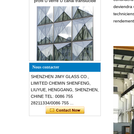
deviendra 
technicien
rendement e
Façades en verre résistantes aux
bris structurelles en forme de
triangle de conception spéciale
Nous contacter
SHENZHEN JIMY GLASS CO.,
LIMITED CHEMIN SHENFENG,
LIUYUE, HENGGANG, SHENZHEN,
CHINE TEL: 0086 755
28211334/0086 755 ...
Sécurité 8mm verre trempé gris