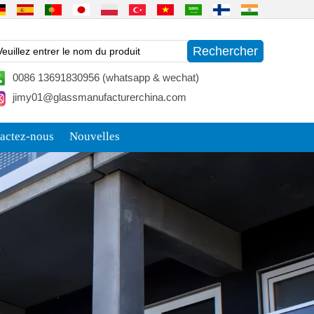
0086 13691830956 (whatsapp & wechat)
jimy01@glassmanufacturerchina.com
actez-nous
Nouvelles