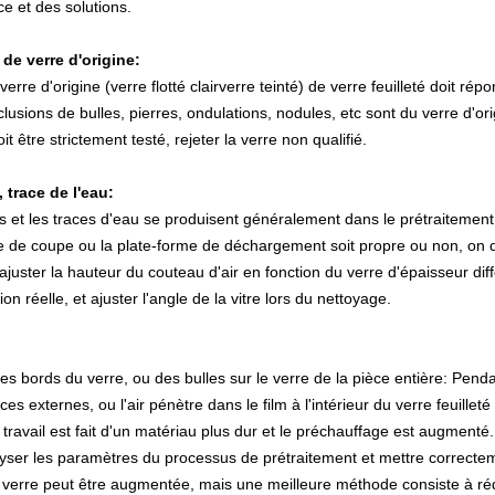
e et des solutions.
 de verre d'origine:
erre d'origine (
verre flotté clair
verre teinté) de verre feuilleté doit ré
clusions de bulles, pierres, ondulations, nodules, etc sont du verre d'o
oit être strictement testé, rejeter la verre non qualifié.
, trace de l'eau:
s et les traces d'eau se produisent généralement dans le prétraitement
e de coupe ou la plate-forme de déchargement soit propre ou non, on d
ajuster la hauteur du couteau d'air en fonction du verre d'épaisseur dif
tion réelle, et ajuster l'angle de la vitre lors du nettoyage.
les bords du verre, ou des bulles sur le verre de la pièce entière: Pend
ces externes, ou l'air pénètre dans le film à l'intérieur du verre feuille
 travail est fait d'un matériau plus dur et le préchauffage est augment
lyser les paramètres du processus de prétraitement et mettre correcte
 verre peut être augmentée, mais une meilleure méthode consiste à rédui