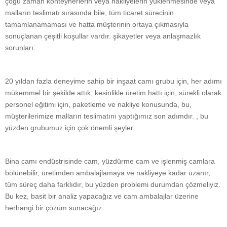
çoğu zaman konteynerlerin veya nakliyelerin yüklenmesinde veya
malların teslimatı sırasında bile, tüm ticaret sürecinin
tamamlanamaması ve hatta müşterinin ortaya çıkmasıyla
sonuçlanan çeşitli koşullar vardır. şikayetler veya anlaşmazlık
sorunları.
20 yıldan fazla deneyime sahip bir inşaat camı grubu için, her adımı
mükemmel bir şekilde attık, kesinlikle üretim hattı için, sürekli olarak
personel eğitimi için, paketleme ve nakliye konusunda, bu,
müşterilerimize malların teslimatını yaptığımız son adımdır. , bu
yüzden grubumuz için çok önemli şeyler.
Bina camı endüstrisinde cam, yüzdürme cam ve işlenmiş camlara
bölünebilir, üretimden ambalajlamaya ve nakliyeye kadar uzanır,
tüm süreç daha farklıdır, bu yüzden problemi durumdan çözmeliyiz.
Bu kez, basit bir analiz yapacağız ve cam ambalajlar üzerine
herhangi bir çözüm sunacağız.