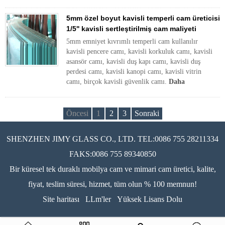
5mm özel boyut kavisli temperli cam üreticisi
1/5'' kavisli sertleştirilmiş cam maliyeti
5mm emniyet kıvrımlı temperli cam kullanılır
kavisli pencere camı, kavisli korkuluk camı, kavisli
asansör camı, kavisli duş kapı camı, kavisli duş
perdesi camı, kavisli kanopi camı, kavisli vitrin
camı, birçok kavisli güvenlik camı.
Daha
Öncesi
1
2
3
Sonraki
SHENZHEN JIMY GLASS CO., LTD. TEL:0086 755 28211334
FAKS:0086 755 89340850
Bir küresel tek duraklı mobilya cam ve mimari cam üretici, kalite,
fiyat, teslim süresi, hizmet, tüm olun % 100 memnun!
Site haritası
LLm'ler
Yüksek Lisans Dolu