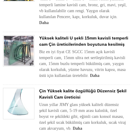
temperli lamine kavisli cam, bronz, gri, mavi, yeşil,
vb kullanılabilir cam rengi. Yaygın olarak
kullanılan Pencere, kapı, korkuluk, duvar için.
Daha
Yüksek kaliteli U şekli 15mm kavisli temperli
cam Çin üreticilerinden boyutuna kesilmiş
Biz en iyi fiyat CE SGCC 15mm açık kavisli
temperli cam, 15mm ultra net sertleştirilmiş kavisli
cam, 15mm buzlu temperli bükülmüş cam, yaygın
olarak korkuluk, yüzme havuzu, vitrin kapısı, masa
üstü için kullanılan üretebilir.
Daha
Çin Yüksek kalite özgüllüğü Düzensiz Şekil
Kavisli Cam üreticisi
Uzun yıllar JIMY glass yüksek kaliteli düzensiz
şekil kavisli cam, 5-19 mm arası kalınlık, özel
boyut ve şekildeki gibi, eğimli cam konsol masası,
özel şekil sıcak bükülmüş cam korkuluk, sıcak viraj
cam akvaryum, vb.
Daha