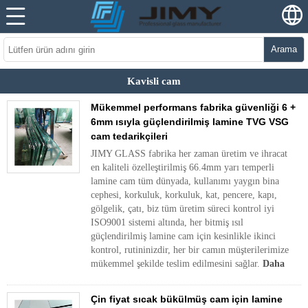
Arama
Kavisli cam
Mükemmel performans fabrika güvenliği 6 +
6mm ısıyla güçlendirilmiş lamine TVG VSG
cam tedarikçileri
JIMY GLASS fabrika her zaman üretim ve ihracat
en kaliteli özelleştirilmiş 66.4mm yarı temperli
lamine cam tüm dünyada, kullanımı yaygın bina
cephesi, korkuluk, korkuluk, kat, pencere, kapı,
gölgelik, çatı, biz tüm üretim süreci kontrol iyi
ISO9001 sistemi altında, her bitmiş ısıl
güçlendirilmiş lamine cam için kesinlikle ikinci
kontrol, rutininizdir, her bir camın müşterilerimize
mükemmel şekilde teslim edilmesini sağlar.
Daha
Çin fiyat sıcak bükülmüş cam için lamine