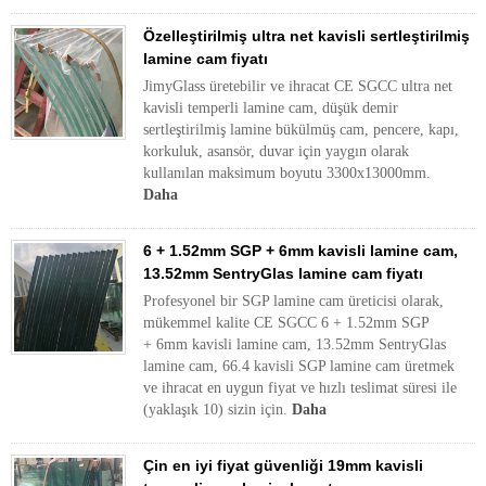
Özelleştirilmiş ultra net kavisli sertleştirilmiş
lamine cam fiyatı
JimyGlass üretebilir ve ihracat CE SGCC ultra net
kavisli temperli lamine cam, düşük demir
sertleştirilmiş lamine bükülmüş cam, pencere, kapı,
korkuluk, asansör, duvar için yaygın olarak
kullanılan maksimum boyutu 3300x13000mm.
Daha
6 + 1.52mm SGP + 6mm kavisli lamine cam,
13.52mm SentryGlas lamine cam fiyatı
Profesyonel bir SGP lamine cam üreticisi olarak,
mükemmel kalite CE SGCC 6 + 1.52mm SGP
+ 6mm kavisli lamine cam, 13.52mm SentryGlas
lamine cam, 66.4 kavisli SGP lamine cam üretmek
ve ihracat en uygun fiyat ve hızlı teslimat süresi ile
(yaklaşık 10) sizin için.
Daha
Çin en iyi fiyat güvenliği 19mm kavisli