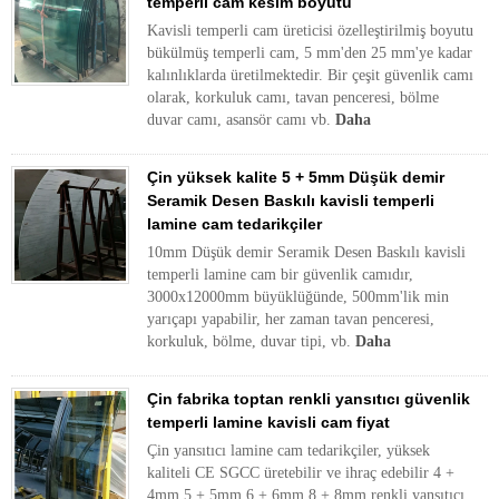
temperli cam kesim boyutu
Kavisli temperli cam üreticisi özelleştirilmiş boyutu
bükülmüş temperli cam, 5 mm'den 25 mm'ye kadar
kalınlıklarda üretilmektedir. Bir çeşit güvenlik camı
olarak, korkuluk camı, tavan penceresi, bölme
duvar camı, asansör camı vb.
Daha
Çin yüksek kalite 5 + 5mm Düşük demir
Seramik Desen Baskılı kavisli temperli
lamine cam tedarikçiler
10mm Düşük demir Seramik Desen Baskılı kavisli
temperli lamine cam bir güvenlik camıdır,
3000x12000mm büyüklüğünde, 500mm'lik min
yarıçapı yapabilir, her zaman tavan penceresi,
korkuluk, bölme, duvar tipi, vb.
Daha
Çin fabrika toptan renkli yansıtıcı güvenlik
temperli lamine kavisli cam fiyat
Çin yansıtıcı lamine cam tedarikçiler, yüksek
kaliteli CE SGCC üretebilir ve ihraç edebilir 4 +
4mm 5 + 5mm 6 + 6mm 8 + 8mm renkli yansıtıcı