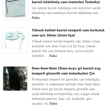
kavisli bükülmüş cam üreticileri Tedarikçi
Çin lamine kavisli bükülmüş cam üreticileri satılık
bükülmüş cam tedarikçisi Kavisli bükülmüş cam ...
Daha
Yüksek kaliteli kavisli temperli cam korkuluk
cam için 10mm 12mm fiyat
Yüksek kaliteli kavisli temperli cam 10mm 12mm
korkuluk cam Jimy Glass Ltd.Şti fiyat, yüksek
kaliteli düz cam üretmek hariç, ayrıca kavisli
üretebilir ...
Daha
5mm 6mm 8mm 10mm koyu gri kavisli esg
temperli güvenlik cam tedarikçileri Çin
Profesyonel temperli bir güvenlik cam tedarikçisi,
üretebilir ve mükemmel kalitede 5mm 6mm 8mm
10mm koyu gri kavisli temperli güvenlik cam,
siyah bükülmüş sertleştirilmiş cam, yaygın olarak
kullanılan pencere, kapı, raf, korkuluk, geri
sıçrama, vb.
Daha