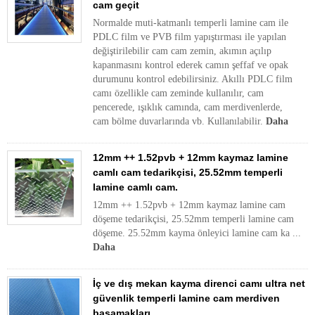
cam geçit
Normalde muti-katmanlı temperli lamine cam ile
PDLC film ve PVB film yapıştırması ile yapılan
değiştirilebilir cam cam zemin, akımın açılıp
kapanmasını kontrol ederek camın şeffaf ve opak
durumunu kontrol edebilirsiniz. Akıllı PDLC film
camı özellikle cam zeminde kullanılır, cam
pencerede, ışıklık camında, cam merdivenlerde,
cam bölme duvarlarında vb. Kullanılabilir.
Daha
12mm ++ 1.52pvb + 12mm kaymaz lamine
camlı cam tedarikçisi, 25.52mm temperli
lamine camlı cam.
12mm ++ 1.52pvb + 12mm kaymaz lamine cam
döşeme tedarikçisi, 25.52mm temperli lamine cam
döşeme. 25.52mm kayma önleyici lamine cam ka ...
Daha
İç ve dış mekan kayma direnci camı ultra net
güvenlik temperli lamine cam merdiven
basamakları