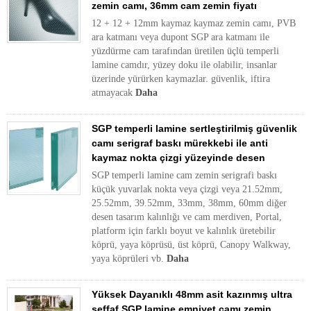
zemin camı, 36mm cam zemin fiyatı
12 + 12 + 12mm kaymaz kaymaz zemin camı, PVB
ara katmanı veya dupont SGP ara katmanı ile
yüzdürme cam tarafından üretilen üçlü temperli
lamine camdır, yüzey doku ile olabilir, insanlar
üzerinde yürürken kaymazlar. güvenlik, iftira
atmayacak
Daha
SGP temperli lamine sertleştirilmiş güvenlik
camı serigraf baskı mürekkebi ile anti
kaymaz nokta çizgi yüzeyinde desen
SGP temperli lamine cam zemin serigrafi baskı
küçük yuvarlak nokta veya çizgi veya 21.52mm,
25.52mm, 39.52mm, 33mm, 38mm, 60mm diğer
desen tasarım kalınlığı ve cam merdiven, Portal,
platform için farklı boyut ve kalınlık üretebilir
köprü, yaya köprüsü, üst köprü, Canopy Walkway,
yaya köprüleri vb.
Daha
Yüksek Dayanıklı 48mm asit kazınmış ultra
şeffaf SGP lamine emniyet camı zemin