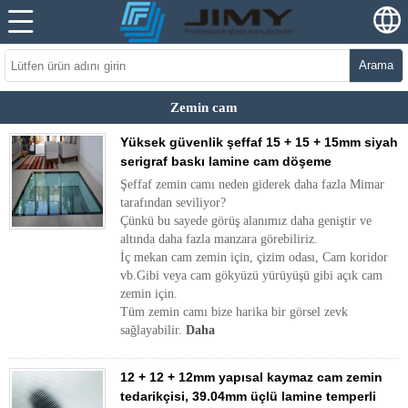
Arama
Zemin cam
Yüksek güvenlik şeffaf 15 + 15 + 15mm siyah
serigraf baskı lamine cam döşeme
Şeffaf zemin camı neden giderek daha fazla Mimar
tarafından seviliyor?
Çünkü bu sayede görüş alanımız daha geniştir ve
altında daha fazla manzara görebiliriz.
İç mekan cam zemin için, çizim odası, Cam koridor
vb.Gibi veya cam gökyüzü yürüyüşü gibi açık cam
zemin için.
Tüm zemin camı bize harika bir görsel zevk
sağlayabilir.
Daha
12 + 12 + 12mm yapısal kaymaz cam zemin
tedarikçisi, 39.04mm üçlü lamine temperli