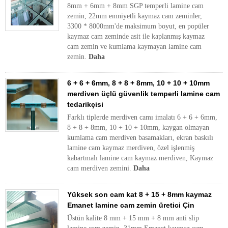
8mm + 6mm + 8mm SGP temperli lamine cam
zemin, 22mm emniyetli kaymaz cam zeminler,
3300 * 8000mm'de maksimum boyut, en popüler
kaymaz cam zeminde asit ile kaplanmış kaymaz
cam zemin ve kumlama kaymayan lamine cam
zemin.
Daha
6 + 6 + 6mm, 8 + 8 + 8mm, 10 + 10 + 10mm
merdiven üçlü güvenlik temperli lamine cam
tedarikçisi
Farklı tiplerde merdiven camı imalatı 6 + 6 + 6mm,
8 + 8 + 8mm, 10 + 10 + 10mm, kaygan olmayan
kumlama cam merdiven basamakları, ekran baskılı
lamine cam kaymaz merdiven, özel işlenmiş
kabartmalı lamine cam kaymaz merdiven, Kaymaz
cam merdiven zemini.
Daha
Yüksek son cam kat 8 + 15 + 8mm kaymaz
Emanet lamine cam zemin üretici Çin
Üstün kalite 8 mm + 15 mm + 8 mm anti slip