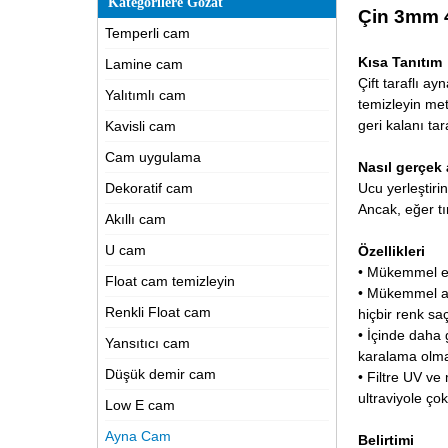
Kategorilere Gözat
Çin 3mm 4
Temperli cam
Kısa Tanıtım
Lamine cam
Çift taraflı a
Yalıtımlı cam
temizleyin
meta
geri kalanı ta
Kavisli cam
Cam uygulama
Nasıl gerçek 
Dekoratif cam
Ucu yerleştiri
Ancak, eğer t
Akıllı cam
U cam
Özellikleri
• Mükemmel ekr
Float cam temizleyin
• Mükemmel ay
Renkli Float cam
hiçbir renk s
• İçinde daha 
Yansıtıcı cam
karalama olmak
Düşük demir cam
• Filtre UV ve
ultraviyole çok
Low E cam
Ayna Cam
Belirtimi