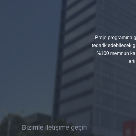
cam, darbeye dayanıklı siyah renk
dekoratif cam 8mm
Proje programına gö
tedarik edebilecek gü
%100 memnun kalac
art
Çin 88.4 renkli temperli lamine
cam üreticileri, 17.52mm renkli
PVB temperli lamine cam
tedarikçiler
Bizimle iletişime geçin