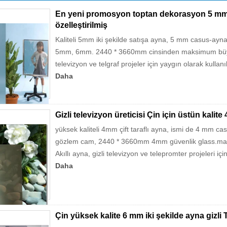
En yeni promosyon toptan dekorasyon 5 mm 
özelleştirilmiş
Kaliteli 5mm iki şekilde satışa ayna, 5 mm casus-ayn
5mm, 6mm. 2440 * 3660mm cinsinden maksimum büyüklüğ
televizyon ve telgraf projeler için yaygın olarak kullanıl
Daha
Gizli televizyon üreticisi Çin için üstün kalit
yüksek kaliteli 4mm çift taraflı ayna, ismi de 4 mm
gözlem cam, 2440 * 3660mm 4mm güvenlik glass.ma
Akıllı ayna, gizli televizyon ve telepromter projeleri içi
Daha
Çin yüksek kalite 6 mm iki şekilde ayna gizli 