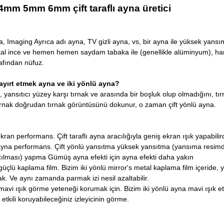
mm 5mm 6mm çift taraflı ayna üretici
yna, Imaging Ayrıca adı ayna, TV gizli ayna, vs, bir ayna ile yüksek yansı
l ince ve hemen hemen saydam tabaka ile (genellikle alüminyum), hangi
rafından nüfuz.
ayırt etmek ayna ve iki yönlü ayna?
n, yansıtıcı yüzey karşı tırnak ve arasında bir boşluk olup olmadığını, t
ırnak doğrudan tırnak görüntüsünü dokunur, o zaman çift yönlü ayna.
an performans. Çift taraflı ayna aracılığıyla geniş ekran ışık yapabilird
na performans. Çift yönlü yansıtma yüksek yansıtma (yansıma resimdir
açılması) yapma Gümüş ayna efekti için ayna efekti daha yakın
güçlü kaplama film. Bizim iki yönlü mirror's metal kaplama film içeride,
. Ve aynı zamanda parmak izi nesil azaltabilir.
 mavi ışık görme yeteneği korumak için. Bizim iki yönlü ayna mavi ışık etki
 etkili koruyabileceğiniz izleyicinin görme.