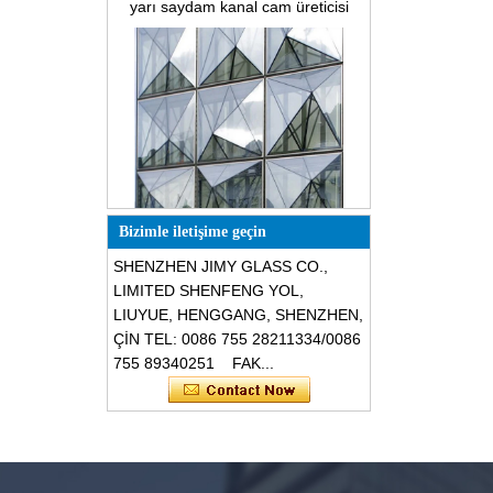
Özel tasarım üçgen şekli yapısal
ses geçirmez paramparça
Bizimle iletişime geçin
dayanıklı cam cepheler
SHENZHEN JIMY GLASS CO.,
LIMITED SHENFENG YOL,
LIUYUE, HENGGANG, SHENZHEN,
ÇİN TEL: 0086 755 28211334/0086
755 89340251 FAK...
Güvenlik 8mm koyu gri temperli