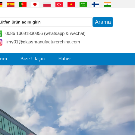
0086 13691830956 (whatsapp & wechat)
jimy01@glassmanufacturerchina.com
irim
Bize Ulaşın
Haber