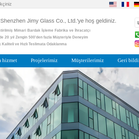
kçiniz
 Shenzhen Jimy Glass Co., Ltd.'ye hoş geldiniz.
tirilmiş
Mimari
Bardak
İşleme
Fabrika
ve
İhracatçı
de
20
yıl
Zengin
500'den fazla Müşteriyle Deneyim
 Kaliteli ve Hızlı Teslimata Odaklanma
m hizmet
Projelerimiz
Müşterilerimiz
Geri bild