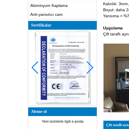
Kalınlık: 3m
Alüminyum Kaplama
Boyut: daha 2
Anti-yansıtıcı cam
Yansıma > %70
Sertifikalar
Uygulama
Çift taraflı a
Abone ol
Yeni ürünlerle ilgili e-posta
Çift taraflı ayn