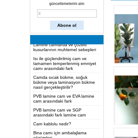
güncellemelerini alın
Cam nasıl yapılır?
İki yönlü ayna nasıl çalışır?
En kapsamlı bilgi LOW-E cam
Lamine camlarda ve çözelti
kusurlarının muhtemel sebepleri
Isı ile güçlendirilmiş cam ve
tamamen temperlenmiş emniyet
camı arasındaki fark
Camda sıcak bükme, soğuk
bükme veya laminasyon bükme
nasıl gerçekleştirilir?
PVB lamine cam ve EVA lamine
cam arasındaki fark
PVB lamine cam ve SGP
arasındaki fark lamine cam
Cam kablolu nedir?
Bina camı için ambalajlama
çözümleri
Cam nasıl yapılır?