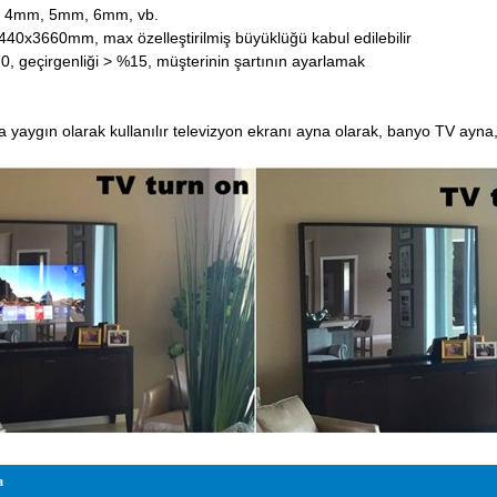
m, 4mm, 5mm, 6mm, vb.
440x3660mm, max özelleştirilmiş büyüklüğü kabul edilebilir
, geçirgenliği > %15, müşterinin şartının ayarlamak
yna yaygın olarak kullanılır televizyon ekranı ayna olarak, banyo TV ay
a