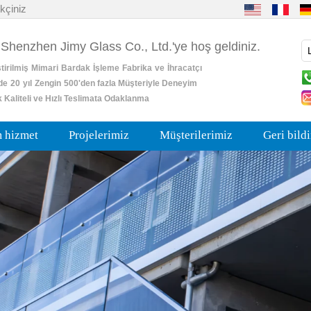
kçiniz
 Shenzhen Jimy Glass Co., Ltd.'ye hoş geldiniz.
tirilmiş
Mimari
Bardak
İşleme
Fabrika
ve
İhracatçı
de
20
yıl
Zengin
500'den fazla Müşteriyle Deneyim
 Kaliteli ve Hızlı Teslimata Odaklanma
m hizmet
Projelerimiz
Müşterilerimiz
Geri bild