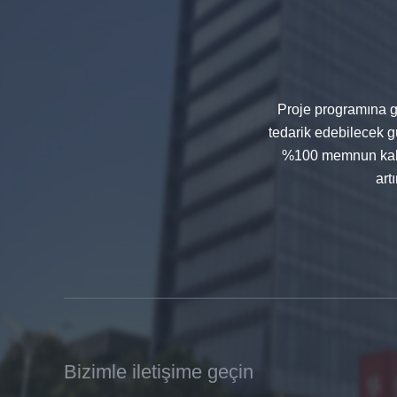
dekoratif cam 8mm
Proje programına gö
tedarik edebilecek gü
%100 memnun kalac
art
Çin 88.4 renkli temperli lamine
cam üreticileri, 17.52mm renkli
PVB temperli lamine cam
tedarikçiler
Bizimle iletişime geçin