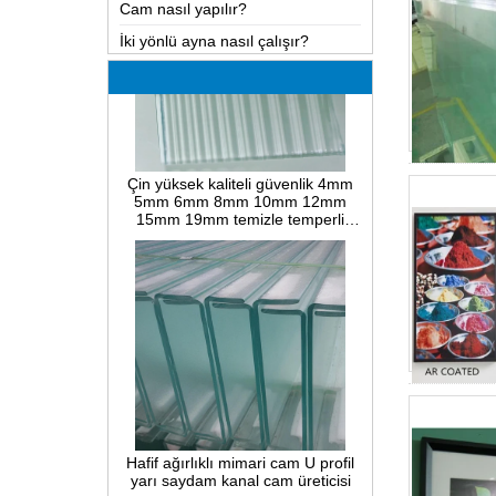
İki yönlü ayna nasıl çalışır?
En kapsamlı bilgi LOW-E cam
Lamine camlarda ve çözelti
kusurlarının muhtemel sebepleri
Camda sıcak bükme, soğuk
bükme veya laminasyon bükme
Çin yüksek kaliteli güvenlik 4mm
nasıl gerçekleştirilir?
5mm 6mm 8mm 10mm 12mm
15mm 19mm temizle temperli
Isı ile güçlendirilmiş cam ve
kamış yivli la-dalga nervürlü cam
tamamen temperlenmiş emniyet
üreticileri
camı arasındaki fark
PVB lamine cam ve EVA lamine
cam arasındaki fark
PVB lamine cam ve SGP
arasındaki fark lamine cam
Cam kablolu nedir?
Bina camı için ambalajlama
çözümleri
Hafif ağırlıklı mimari cam U profil
yarı saydam kanal cam üreticisi