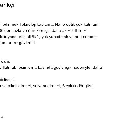
arikçi
t edinmek Teknoloji kaplama, Nano optik çok katmanlı
6'den fazla ve örnekler için daha az %2 8 ile %
bilir yansıtırlık alt % 1, yok yansıtmak ve anti-sersem
nı artırır gözlerini.
f cam
.
yıflatmak resimleri arkasında güçlü ışık nedeniyle, daha
ilirsiniz.
alkali direnci, solvent direnci, Sıcaklık döngüsü,
re