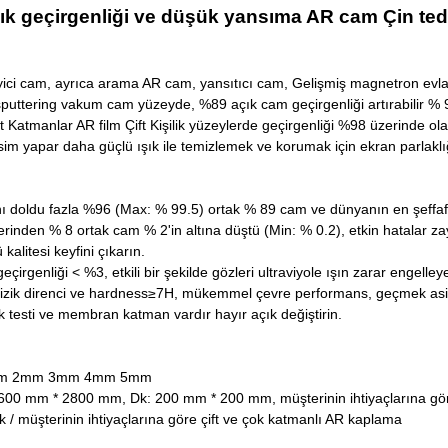
ık geçirgenliği ve düşük yansıma AR cam Çin ted
ici cam, ayrıca arama AR cam, yansıtıcı cam, Gelişmiş magnetron evla
puttering vakum cam yüzeyde, %89 açık cam geçirgenliği artırabilir % 9
ört Katmanlar AR film Çift Kişilik yüzeylerde geçirgenliği %98 üzerinde ola
resim yapar daha güçlü ışık ile temizlemek ve korumak için ekran parlaklığı
ını doldu fazla %96 (Max: % 99.5) ortak % 89 cam ve dünyanın en
şeffa
rinden % 8 ortak cam % 2'in altına düştü (Min: % 0.2), etkin hatalar za
 kalitesi keyfini çıkarın.
eçirgenliği < %3, etkili bir şekilde gözleri ultraviyole ışın zarar engelleyeb
zik direnci ve hardness≥7H, mükemmel çevre performans, geçmek asit ve 
k testi ve membran katman vardır hayır açık değiştirin.
.8mm 2mm 3mm 4mm 5mm
600 mm * 2800 mm, Dk: 200 mm * 200 mm, müşterinin ihtiyaçlarına gö
ek / müşterinin ihtiyaçlarına göre çift ve çok katmanlı AR kaplama