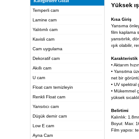
Kategorilere Gözat
Yüksek ış
Temperli cam
Kısa Giriş
Lamine cam
Yansıma önley
Yalıtımlı cam
film kaplama s
yansıtırlık, d
Kavisli cam
ışık olabilir, 
Cam uygulama
Dekoratif cam
Karakteristik
• Aktarım hız
Akıllı cam
• Yansıtma üze
U cam
net bir görüntü
• UV spektral g
Float cam temizleyin
• Mükemmel çi
Renkli Float cam
yüksek sıcaklı
Yansıtıcı cam
Belirtimi
Düşük demir cam
Kalınlık: 1
Boyut: Max: 1
Low E cam
Film yapısı: t
Ayna Cam