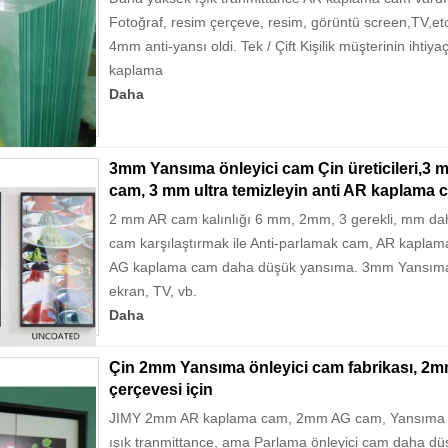
Fotoğraf, resim çerçeve, resim, görüntü screen,TV
4mm anti-yansı oldi. Tek / Çift Kişilik müşterinin ihti
kaplama
Daha
3mm Yansıma önleyici cam Çin üreticileri,3 mm
cam, 3 mm ultra temizleyin anti AR kaplama 
2 mm AR cam kalınlığı 6 mm, 2mm, 3 gerekli, mm dah
cam karşılaştırmak ile Anti-parlamak cam, AR kaplam
AG kaplama cam daha düşük yansıma. 3mm Yansıma ön
ekran, TV, vb.
Daha
Çin 2mm Yansıma önleyici cam fabrikası, 2
çerçevesi için
JIMY 2mm AR kaplama cam, 2mm AG cam, Yansıma önl
ışık tranmittance, ama Parlama önleyici cam daha dü