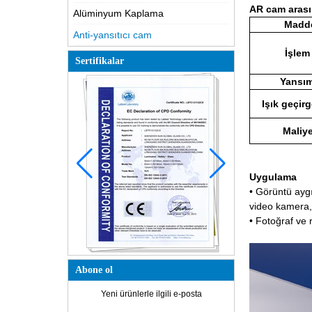
AR cam arası
Alüminyum Kaplama
Madd
Anti-yansıtıcı cam
İşle
Sertifikalar
Yansı
Işık geçirg
Maliye
Uygulama
• Görüntü ayg
video kamera, 
• Fotoğraf ve 
Abone ol
Yeni ürünlerle ilgili e-posta