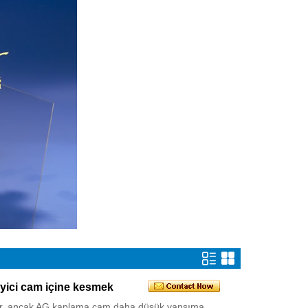
yici cam içine kesmek
ır, ancak AG kaplama cam daha düşük yansıma.