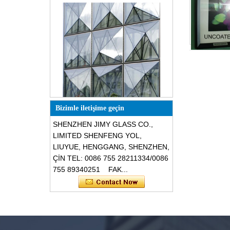
Özel tasarım üçgen şekli yapısal
ses geçirmez paramparça
dayanıklı cam cepheler
Bizimle iletişime geçin
SHENZHEN JIMY GLASS CO.,
LIMITED SHENFENG YOL,
LIUYUE, HENGGANG, SHENZHEN,
ÇİN TEL: 0086 755 28211334/0086
755 89340251 FAK...
Güvenlik 8mm koyu gri temperli
cam, darbeye dayanıklı siyah renk