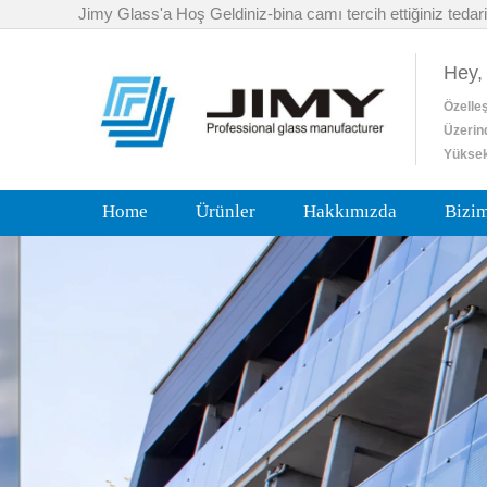
Jimy Glass'a Hoş Geldiniz-bina camı tercih ettiğiniz tedari
Hey,
Özelleş
Üzerin
Yüksek
Home
Ürünler
Hakkımızda
Bizi