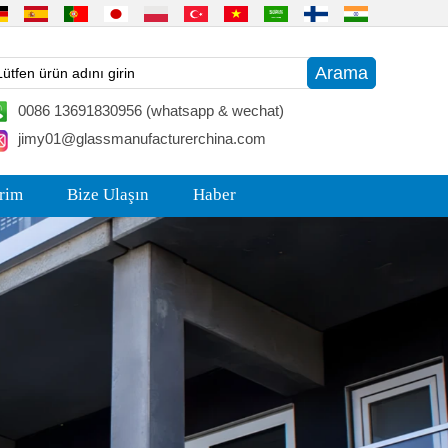
0086 13691830956 (whatsapp & wechat)
jimy01@glassmanufacturerchina.com
irim
Bize Ulaşın
Haber