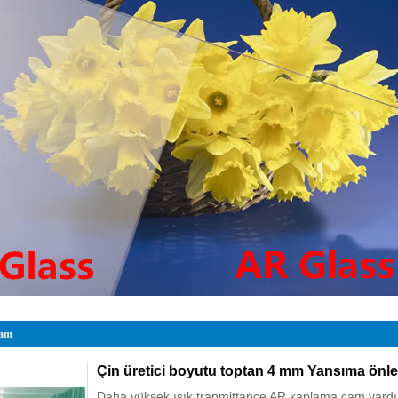
cam
Çin üretici boyutu toptan 4 mm Yansıma önle
Daha yüksek ışık tranmittance AR kaplama cam vard