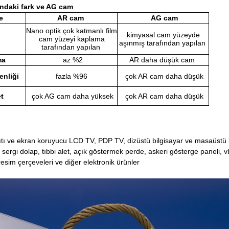
ndaki fark ve AG cam
e
AR cam
AG cam
Nano optik çok katmanlı film
kimyasal cam yüzeyde
m
cam yüzeyi kaplama
aşınmış tarafından yapılan
tarafından yapılan
ma
az %2
AR daha düşük cam
enliği
fazla %96
çok AR cam daha düşük
t
çok AG cam daha yüksek
çok AR cam daha düşük
ıtı ve ekran koruyucu LCD TV, PDP TV, dizüstü bilgisayar ve masaüstü 
sergi dolap, tıbbi alet, açık göstermek perde, askeri gösterge paneli, v
resim çerçeveleri ve diğer elektronik ürünler