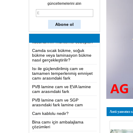
Cam nasıl yapılır?
güncellemelerini alın
İki yönlü ayna nasıl çalışır?
En kapsamlı bilgi LOW-E cam
Lamine camlarda ve çözelti
kusurlarının muhtemel sebepleri
Camda sıcak bükme, soğuk
bükme veya laminasyon bükme
nasıl gerçekleştirilir?
Isı ile güçlendirilmiş cam ve
tamamen temperlenmiş emniyet
camı arasındaki fark
PVB lamine cam ve EVA lamine
cam arasındaki fark
PVB lamine cam ve SGP
arasındaki fark lamine cam
Cam kablolu nedir?
Anti-yansıtıcı 
Bina camı için ambalajlama
çözümleri
Cam nasıl yapılır?