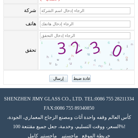
شركة
هاتف
تحقق
SHENZHEN JIMY GLASS CO., LTD. TEL:0086 755 28211334
FAX:0086 755 89340850
كأس العالم وقفه واحدة أثاث ومصنع الزجاج المعماري، الجودة،
السعر، ووقت التسليم، وخدمة، جعل جميع مقتنعة 100%!
خريطة الموقع
ماجستير
ماجستير كامل