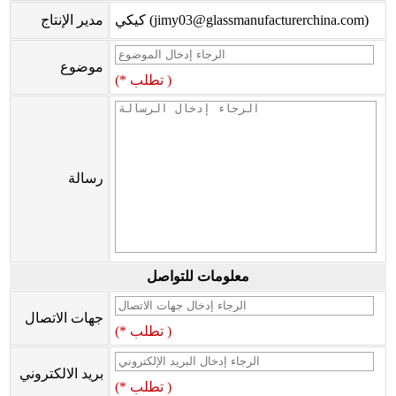
كيكي (jimy03@glassmanufacturerchina.com)
مدير الإنتاج
موضوع
(* تطلب )
رسالة
معلومات للتواصل
جهات الاتصال
(* تطلب )
بريد الالكتروني
(* تطلب )