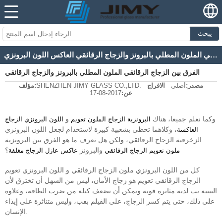
يبحث
الفرق بين الزجاج الرقائقي الملون المطلي بالبرونز والزجاج الرقائقي العاكس اللون البرونزي
الفرق بين الزجاج الرقائقي الملون المطلي بالبرونز والزجاج الرقائقي
مصدر:
أصلي
الافراج
SHENZHEN JIMY GLASS CO.,LTD.
مؤلف:
العاكس اللون البرونزي
عن:
2017-08-17
وكما نعلم جميعا، هناك
و
البرونزية الزجاج الملون تعويم
اللون البرونزي الزجاج
، وكلاهما تحظى بشعبية كبيرة لاستخدام لجعل اللون البرونزي
العاكسة
الزخرفية الزجاج الرقائقي، ولكن هل تعرف ما هو الفرق بين البرونزية
والبرونز
؟
ملون تعويم الزجاج الرقائقي
عاكس عازل الزجاج مغلفة
كل من اللون البرونزي ملون الزجاج الرقائقي و اللون البرونزي تعويم
الزجاج الرقائقي تعويم هو زجاج الأمان، ليس من السهل أن تخترق لأن
البينية بب لديه مثابرة قوية ويمكن أن تضعف كتلة من ضرب الطاقة، وعلاوة
على ذلك، حتى يتم كسر الزجاج، على الفيلم بفب، وليس متناثرة على إيذاء
الإنسان.