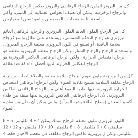
كل من البرونز الملون الزجاج الرقائقي والبرونز يعكس الزجاج الرقائقي
والزجاج الزخرفية، يمكن أن تضيف الحواس الجمالية إلى المبنى، وأكثر
واسعة لتلبية متطلبات المصممين والمهندسين المعماريين.
كل من الزجاج الملون العائم الملون البرونزي والزجاج الرقائقي العائم
البرونزي هو زجاج التحكم الشمسي، ويستخدم على نطاق واسع كزجاج
سلامة النافذة، أو تصنيع في اللون البرونزي مغلفة الزجاج المعزول،
واستخدام الزجاج والزجاج الستار، ولكن الزجاج مغلفة البرونزية مغلفة هو
الزجاج امتصاص الحرارة ، ولكن الزجاج الرقائقي العاكس البرونزية هو
الزجاج انعكاس الحرارة، لديها أفضل أداء كفاءة الطاقة.
كل من البرونزية ملون تعويم الزجاج سلامة مغلفة والطلاء الصلب برونزية
الزجاج مغلفة السلامة تسمح نفاذية الضوء، ولكن الزجاج الرقائقي امتصاص
الحرارة البرونزية لديها نفاذية الضوء أعلى من الزجاج الرقائقي العاكس
البرونزية، لأن الزجاج الرقائقي العاكس البرونزية لديها طبقة من طلاء
أكسيد المعادن (سطح الطلاء يشبه المرآة)، والتي يمكن أن تقلل من نفاذية
الضوء.
اللون البرونزي ملون مغلفة الزجاج سمك يمكن 4 + 4 ملليمتر، 5 + 5
ملليمتر، 6 + 6 ملليمتر، 8 + 8 ملليمتر، 10 + 10 ملليمتر، و 12 + 12
ملليمتر، ولكن ل برونزية عاكس الزجاج مغلفة، في معظم الأحيان فقط 4