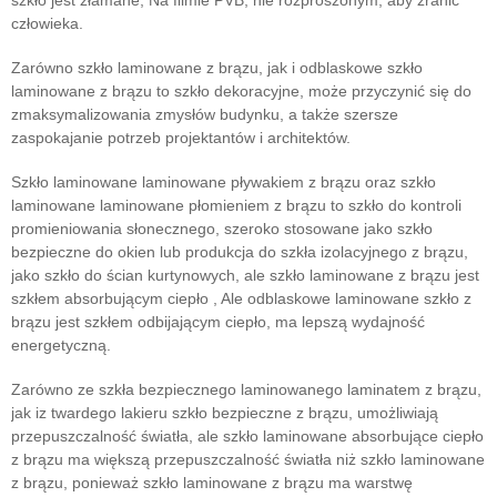
szkło jest złamane, Na filmie PVB, nie rozproszonym, aby zranić
człowieka.
Zarówno szkło laminowane z brązu, jak i odblaskowe szkło
laminowane z brązu to szkło dekoracyjne, może przyczynić się do
zmaksymalizowania zmysłów budynku, a także szersze
zaspokajanie potrzeb projektantów i architektów.
Szkło laminowane laminowane pływakiem z brązu oraz szkło
laminowane laminowane płomieniem z brązu to szkło do kontroli
promieniowania słonecznego, szeroko stosowane jako szkło
bezpieczne do okien lub produkcja do szkła izolacyjnego z brązu,
jako szkło do ścian kurtynowych, ale szkło laminowane z brązu jest
szkłem absorbującym ciepło , Ale odblaskowe laminowane szkło z
brązu jest szkłem odbijającym ciepło, ma lepszą wydajność
energetyczną.
Zarówno ze szkła bezpiecznego laminowanego laminatem z brązu,
jak iz twardego lakieru szkło bezpieczne z brązu, umożliwiają
przepuszczalność światła, ale szkło laminowane absorbujące ciepło
z brązu ma większą przepuszczalność światła niż szkło laminowane
z brązu, ponieważ szkło laminowane z brązu ma warstwę