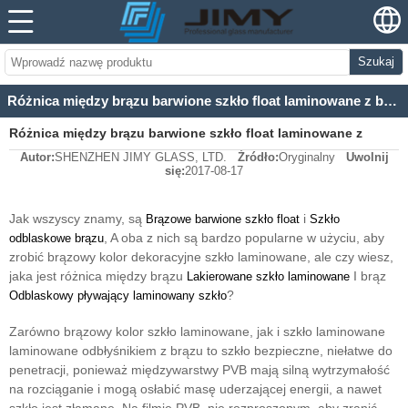
Szukaj
Różnica między brązu barwione szkło float laminowane z brązu szkłem laminowanym odblaskowym
Różnica między brązu barwione szkło float laminowane z
Autor:
SHENZHEN JIMY GLASS, LTD.
Źródło:
Oryginalny
Uwolnij
brązu szkłem laminowanym odblaskowym
się:
2017-08-17
Jak wszyscy znamy, są
i
Brązowe barwione szkło float
Szkło
, A oba z nich są bardzo popularne w użyciu, aby
odblaskowe brązu
zrobić brązowy kolor dekoracyjne szkło laminowane, ale czy wiesz,
jaka jest różnica między brązu
I brąz
Lakierowane szkło laminowane
?
Odblaskowy pływający laminowany szkło
Zarówno brązowy kolor szkło laminowane, jak i szkło laminowane
laminowane odbłyśnikiem z brązu to szkło bezpieczne, niełatwe do
penetracji, ponieważ międzywarstwy PVB mają silną wytrzymałość
na rozciąganie i mogą osłabić masę uderzającej energii, a nawet