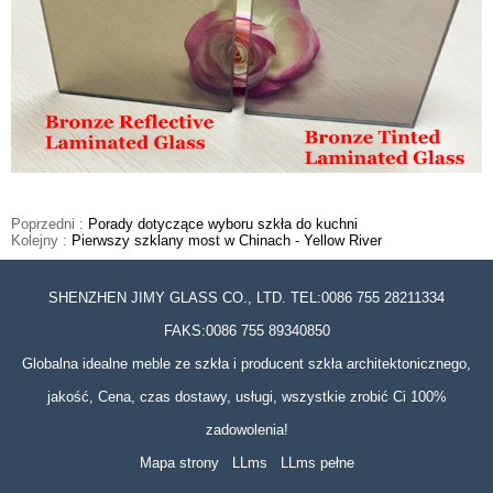
Poprzedni :
Porady dotyczące wyboru szkła do kuchni
Kolejny :
Pierwszy szklany most w Chinach - Yellow River
SHENZHEN JIMY GLASS CO., LTD. TEL:0086 755 28211334
FAKS:0086 755 89340850
Globalna idealne meble ze szkła i producent szkła architektonicznego,
jakość, Cena, czas dostawy, usługi, wszystkie zrobić Ci 100%
zadowolenia!
Mapa strony
LLms
LLms pełne