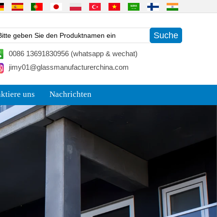
0086 13691830956 (whatsapp & wechat)
jimy01@glassmanufacturerchina.com
ktiere uns
Nachrichten