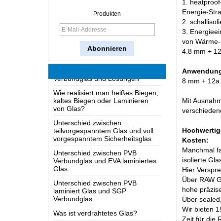
1. heatproof
Wie funktioniert ein Zwei-Wege-
Energie-Stra
Produkten
Spiegel?
2. schalliso
3. Energiee
Das umfangreichste Wissen des
von Wärme-E
Glases LOW-E
4.8 mm + 12
Mögliche Ursachen für Defekte in
Verbundglas und Lösungen
Anwendunge
Wie realisiert man heißes Biegen,
8 mm + 12a 
kaltes Biegen oder Laminieren
von Glas?
Mit Ausnahm
Unterschied zwischen
verschiedene
teilvorgespanntem Glas und voll
vorgespanntem Sicherheitsglas
Hochwertige
Unterschied zwischen PVB
Kosten:
Verbundglas und EVA laminiertes
Manchmal fa
Glas
isolierte Gl
Unterschied zwischen PVB
Hier Verspre
laminiert Glas und SGP
Über RAW Gla
Verbundglas
hohe präzise
Was ist verdrahtetes Glas?
Über sealed,
Wir bieten 1
Die Verpackungslösungen für
Zeit für die