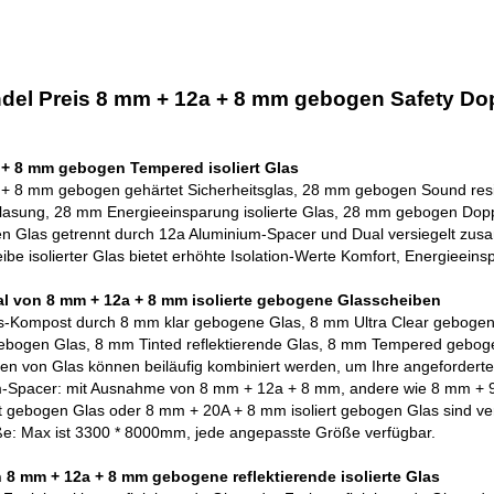
el Preis 8 mm + 12a + 8 mm gebogen Safety Doppe
 + 8 mm gebogen Tempered isoliert Glas
+ 8 mm gebogen gehärtet Sicherheitsglas, 28 mm gebogen Sound resi
lasung, 28 mm Energieeinsparung isolierte Glas, 28 mm gebogen Dopp
 Glas getrennt durch 12a Aluminium-Spacer und Dual versiegelt zu
be isolierter Glas bietet erhöhte Isolation-Werte
Komfort, Energieeinsp
l von 8 mm + 12a + 8 mm isolierte gebogene Glasscheiben
as-Kompost durch
8 mm klar gebogene Glas
, 8 mm Ultra Clear geboge
gebogen Glas, 8 mm Tinted reflektierende Glas, 8 mm Tempered gebog
rten von Glas können beiläufig kombiniert werden, um Ihre angeforderte
m-Spacer: mit Ausnahme von 8 mm + 12a + 8 mm, andere wie 8 mm + 9
rt gebogen Glas oder 8 mm + 20A + 8 mm isoliert gebogen Glas sind ve
ße: Max ist 3300 * 8000mm, jede angepasste Größe verfügbar.
n 8 mm + 12a + 8 mm gebogene reflektierende isolierte Glas