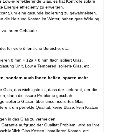
r Low-e-reflektierende Glas, es hat Kontrolle solare
e Energie effiecienty zu erweitern.
siccant, um eine gesunde Isolierung zu gewährleisten.
n die Heizung Kosten im Winter, haben gute Wirkung
ne zu Ihrem Gebäude.
e, für viele öffentliche Bereiche, etc.
zieren
8 mm + 12a + 8 mm flach isoliert Glas
,
glasung Unit
, Low e Tempered isolierte Glas, etc.
ben, sondern auch Ihnen helfen, sparen mehr
as, das wichtigste ist, dass der Lieferant, der die
ammen, dann die issure Probleme geschah.
 isolierte Gläser, über unser isoliertes Glas:
en, um perfekte Qualität, keine Blase, kein Kratzer,
ngen in das Glas zu vermeiden.
e Garantie aufgrund der Qualität Problem, wird es Ihre
chließlich Glas Kosten, installieren Kosten, etc