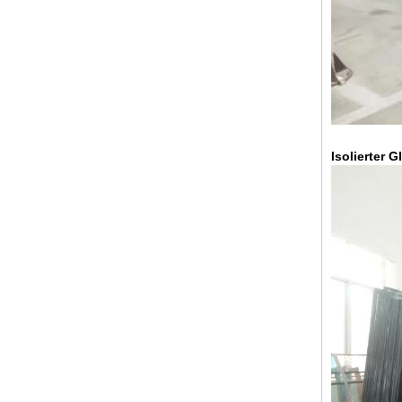
schwarzes Dekor dekoratives
Glas 8mm
Isolierter 
China-88,4 farbige laminierte
Hartglas-Hersteller, 17,52 mm
farbige PVB gehärtetem laminiert
Glas Lieferanten