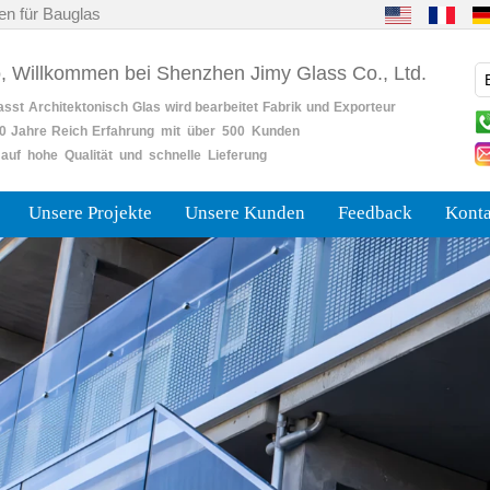
en für Bauglas
o, Willkommen bei Shenzhen Jimy Glass Co., Ltd.
asst
Architektonisch
Glas
wird bearbeitet
Fabrik
und
Exporteur
0
Jahre
Reich
Erfahrung mit über 500 Kunden
auf hohe Qualität und schnelle Lieferung
Unsere Projekte
Unsere Kunden
Feedback
Konta