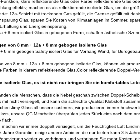
-Funktion, klare reflektierende Glas oder Farbe reflektierende Glas ode
hlung effektiv, machen es als reflektierende isolierte Glas, um die größt
lierte: 12a-Schicht mit trockenem Gas gefüllt, die Grenze gefüllt mit de
insparung Glas, sparen Sie Kosten von Klimaanlagen im Sommer, spare
rhaltung und Energieeinsparung.
a + 8 mm isoliert Glas in gebogenen Form, schaffen ästhetische Sze
n von 8 mm + 12a + 8 mm gebogen isolierte Glas
+ 8 mm gebogen Safety isoliert Glas für Vorhang Wand
, für Bürogebäud
e von 8 mm + 12a + 8 mm gebogene isolierte Glas, können wir produ
 Farben in klarem reflektierende Glas,
Color reflektierende Doppel-Ver
 isolierte Glas, es ist nicht nur bringen Sie ein komfortables Le
nden die Menschen, dass die Nebel geschah zwischen Doppel-Scheibe Gl
as mit nicht versiegelt, und kann die schlechte Qualität Klebstoff zus
chen Jimy Glass all unsere custmers, wir produzieren immer hochwertige
ss, unsere QC Mitarbeiter überprüfen jedes Stück eins nach dem ander
 flach.
 machen wir immer doppelt versiegelt, um die Feuchtigkeit Luft Eindri
5 Jahre Garantie. einige andere Anbieter, die nur bieten kann 3-5 Jahr
 Renovierung wieder zu verbringen, und verbringen Sie mehr Kosten, eins