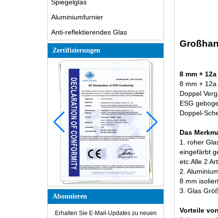
Spiegelglas
Aluminiumfurnier
Anti-reflektierendes Glas
Großhand
Zertifizierungen
8 mm + 12a
8 mm + 12a 
Doppel Verg
ESG gebogen
Doppel-Schei
Das Merkma
1. roher Gl
eingefärbt 
etc.
Alle 2 A
2. Aluminiu
8 mm isolie
3. Glas Grö
Abonnieren
Vorteile vo
Erhalten Sie E-Mail-Updates zu neuen
Wie wird Glas hergestellt?