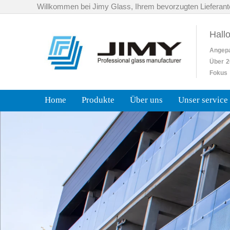
Willkommen bei Jimy Glass, Ihrem bevorzugten Lieferant
Hall
Angep
Über
2
Fokus 
Home
Produkte
Über uns
Unser service