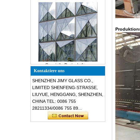
Die Verpackungslösungen für
Bauglas
Produktions
Spezielle Dreiecksform
schalldämmende bruchsichere
Glasfassaden
Kontaktiere uns
SHENZHEN JIMY GLASS CO.,
LIMITED SHENFENG-STRASSE,
LIUYUE, HENGGANG, SHENZHEN,
CHINA TEL: 0086 755
28211334/0086 755 89...
Sicherheit 8mm dunkelgrau
gehärtetes Glas, schlagfestes