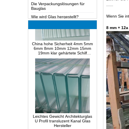
Bauglas
......
Wie wird Glas hergestellt?
Wenn Sie int
Wie funktioniert ein Zwei-Wege-
Spiegel?
8 mm + 12a
Das umfangreichste Wissen des
Glases LOW-E
China hohe Sicherheit 4mm 5mm
6mm 8mm 10mm 12mm 15mm
Mögliche Ursachen für Defekte in
19mm klar gehärtete Schilf
Verbundglas und Lösungen
geriffelte La-Wave Rippenglas
Hersteller
Wie realisiert man heißes Biegen,
kaltes Biegen oder Laminieren
von Glas?
Unterschied zwischen
teilvorgespanntem Glas und voll
vorgespanntem Sicherheitsglas
Unterschied zwischen PVB
Verbundglas und EVA laminiertes
Glas
Leichtes Gewicht Architekturglas
Unterschied zwischen PVB
U Profil transluzent Kanal Glas
laminiert Glas und SGP
Hersteller
Verbundglas
Was ist verdrahtetes Glas?