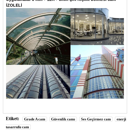
İZOLELİ
Etiket:
Grade A cam
Güvenlik camı
Ses Geçirmez cam
enerji
tasarrufu cam