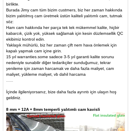
birlikte.
Burada Jimy cam tüm bizim custmers, biz her zaman hakkında
bizim yalıtılmış cam üretmek üstün kaliteli yalıtımlı cam, tutmak
söz:
Ham cam hakkında her parça tek tek mükemmel kalite, hiçbir
kabarcık, çizik yok, yüksek sağlamak için kesin düzlemsellik QC
ekibimiz kontrol edin.
Yaklaşık mühürlü, biz her zaman çift nem hava önlemek için
kapalı yapmak cam içine girin.
15 yıl warranties.some sadece 3-5 yıl garanti kalite sorunu
nedeniyle sunabilir diğer tedarikçiler sunduğumuz, tekrar
yenileme için zaman harcamak ve daha fazla maliyet, cam
maliyet, yükleme maliyet, vb dahil harcama
......
İçinde ilgileniyorsanız, bize daha fazla ayrıntı için ulaşın hoş
geldiniz.
8 mm + 12A + 8mm temperli yalıtımlı cam kavisli