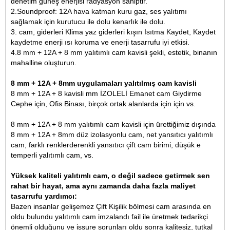
denetim güneş enerjisi radyasyon sahiptir.
2.Soundproof: 12A hava katman kuru gaz, ses yalıtımı
sağlamak için kurutucu ile dolu kenarlık ile dolu.
3. cam, giderleri Klima yaz giderleri kışın Isıtma Kaydet, Kaydet
kaydetme enerji ısı koruma ve enerji tasarrufu iyi etkisi.
4.8 mm + 12A + 8 mm yalıtımlı cam kavisli şekli, estetik, binanın
mahalline oluşturun.
8 mm + 12A + 8mm uygulamaları yalıtılmış cam kavisli
8 mm + 12A + 8 kavisli mm İZOLELİ Emanet cam Giydirme
Cephe için
, Ofis Binası, birçok ortak alanlarda için için vs.
8 mm + 12A + 8 mm yalıtımlı cam kavisli için ürettiğimiz dışında
8 mm + 12A + 8mm düz izolasyonlu cam
, net yansıtıcı yalıtımlı
cam, farklı renklerde
renkli yansıtıcı çift cam birimi
, düşük e
temperli yalıtımlı cam, vs.
Yüksek kaliteli yalıtımlı cam, o değil sadece getirmek sen
rahat bir hayat, ama aynı zamanda daha fazla maliyet
tasarrufu yardımcı:
Bazen insanlar gelişemez Çift Kişilik bölmesi cam arasında en
oldu bulundu yalıtımlı cam imzalandı fail ile üretmek tedarikçi
önemli olduğunu ve issure sorunları oldu sonra kalitesiz, tutkal