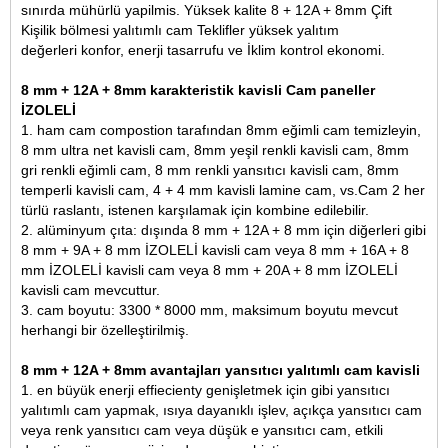
sınırda mühürlü yapilmis. Yüksek kalite 8 + 12A + 8mm Çift
Kişilik bölmesi yalıtımlı cam Teklifler yüksek yalıtım
değerleri
konfor, enerji tasarrufu ve İklim kontrol ekonomi.
8 mm + 12A + 8mm karakteristik kavisli Cam paneller
İZOLELİ
1. ham cam compostion tarafından
8mm eğimli cam temizleyin
,
8 mm ultra net kavisli cam, 8mm yeşil renkli kavisli cam, 8mm
gri renkli eğimli cam, 8 mm renkli yansıtıcı kavisli cam, 8mm
temperli kavisli cam, 4 + 4 mm kavisli lamine cam, vs.
Cam 2 her
türlü raslantı, istenen karşılamak için kombine edilebilir.
2. alüminyum çıta: dışında 8 mm + 12A + 8 mm için diğerleri gibi
8 mm + 9A + 8 mm İZOLELİ kavisli cam veya 8 mm + 16A + 8
mm İZOLELİ kavisli cam veya 8 mm + 20A + 8 mm İZOLELİ
kavisli cam mevcuttur.
3. cam boyutu: 3300 * 8000 mm, maksimum boyutu mevcut
herhangi bir özelleştirilmiş.
8 mm + 12A + 8mm avantajları yansıtıcı yalıtımlı cam kavisli
1. en büyük enerji effiecienty genişletmek için gibi yansıtıcı
yalıtımlı cam yapmak, ısıya dayanıklı işlev, açıkça yansıtıcı cam
veya renk yansıtıcı cam veya düşük e yansıtıcı cam, etkili