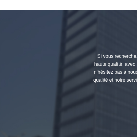
foncé, résistant aux chocs couleur
noire verre décoratif 8mm
Si vous recherchez
haute qualité, avec 
n'hésitez pas à nou
Fabricants de Chine de couleur
88,4 en trempé feuilleté verre,
qualité et notre ser
17,52 mm colorée PVB trempé
stratifié verre fournisseurs