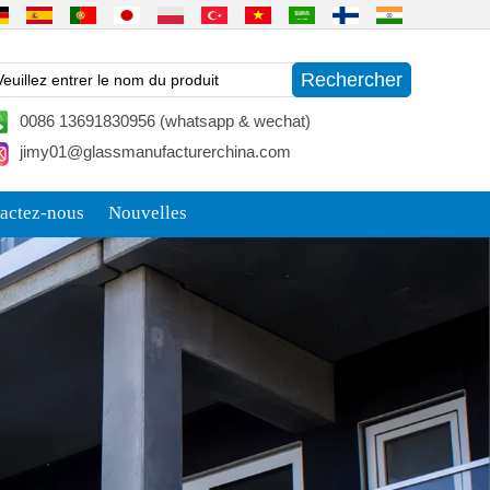
0086 13691830956 (whatsapp & wechat)
jimy01@glassmanufacturerchina.com
actez-nous
Nouvelles