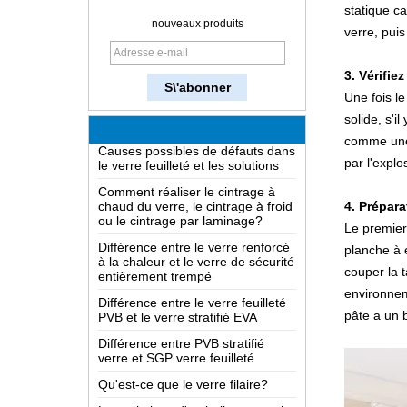
statique ca
Comment fabrique-t-on le verre?
nouveaux produits
verre, pui
Comment fonctionne un miroir à
double sens?
3. Vérifiez
Connaissance approfondie du
Une fois le
verre LOW-E
solide, s'i
Causes possibles de défauts dans
comme une
le verre feuilleté et les solutions
par l'explo
Comment réaliser le cintrage à
chaud du verre, le cintrage à froid
ou le cintrage par laminage?
4. Prépara
Différence entre le verre renforcé
Le premier 
à la chaleur et le verre de sécurité
planche à 
entièrement trempé
couper la t
Différence entre le verre feuilleté
PVB et le verre stratifié EVA
environnem
pâte a un 
Différence entre PVB stratifié
verre et SGP verre feuilleté
Qu'est-ce que le verre filaire?
Les solutions d'emballage pour le
verre de construction