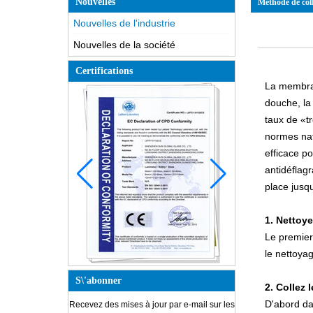
Nouvelles
Méthode de coll
Nouvelles de l'industrie
Nouvelles de la société
Certifications
La membran
douche, la 
taux de «t
normes nat
efficace p
antidéflag
place jusqu
1. Nettoye
Le premier 
le nettoyag
S\'abonner
2. Collez l
D'abord da
Recevez des mises à jour par e-mail sur les