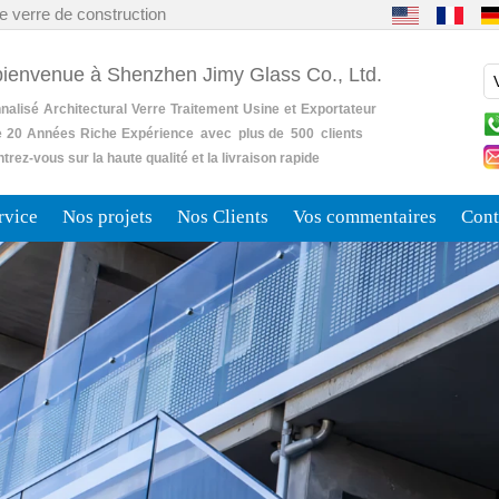
e verre de construction
bienvenue à Shenzhen Jimy Glass Co., Ltd.
nalisé
Architectural
Verre
Traitement
Usine
et
Exportateur
e
20
Années
Riche
Expérience avec plus de 500 clients
rez-vous sur la haute qualité et la livraison rapide
rvice
Nos projets
Nos Clients
Vos commentaires
Cont