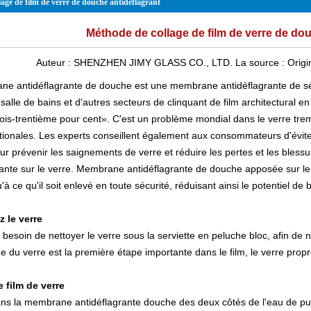
age de film de verre de douche antidéflagrant
Méthode de collage de film de verre de dou
Auteur :
SHENZHEN JIMY GLASS CO., LTD.
La source :
Origi
e antidéflagrante de douche est une membrane antidéflagrante de sécu
salle de bains et d'autres secteurs de clinquant de film architectural 
rois-trentième pour cent». C'est un problème mondial dans le
verre tre
ionales. Les experts conseillent également aux consommateurs d'évite
our prévenir les saignements de verre et réduire les pertes et les ble
rante sur le verre. Membrane antidéflagrante de douche apposée sur le 
'à ce qu'il soit enlevé en toute sécurité, réduisant ainsi le potentiel
z le verre
besoin de nettoyer le verre sous la serviette en peluche bloc, afin de n
e du verre est la première étape importante dans le film, le verre propre
e film de verre
ns la membrane antidéflagrante douche des deux côtés de l'eau de pulvéri