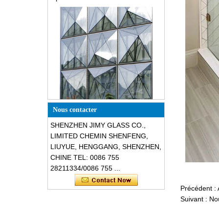
Façades en verre résistantes aux
bris structurelles en forme de
triangle de conception spéciale
Nous contacter
SHENZHEN JIMY GLASS CO.,
LIMITED CHEMIN SHENFENG,
LIUYUE, HENGGANG, SHENZHEN,
CHINE TEL: 0086 755
28211334/0086 755 ...
Précédent :
Suivant :
Nou
Sécurité 8mm verre trempé gris