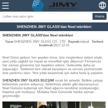
Arama
SHENZHEN JIMY GLASS'dan Noel tebrikleri
SHENZHEN JIMY GLASS'dan Noel tebrikleri
Yazar:
SHENZHEN JIMY GLASS CO., LTD
Kaynak:
orijinal
Serbest
bırakmak:
2017-12-23
Noel Günü geliyor, her şeyden önce, tüm müşterilere selam söyle,
yeni yılda sağlıklı bir hayat ve müreffeh işler diliyoruz! Firmamıza
her zaman güveniniz için teşekkür ederiz. Gelecekte daha iyi
yapacağız. Talebinizi tam olarak karşılayın ve sorunu çözmenizde
size yardımcı olun. Yeni yılda kazanmak için daha fazla iş yapalım.
sıcak bir şirkettir. Birlikte çalışıp
SHENZHEN JIMY GLASS BİLEŞİMİ
birbirimize yardım ediyoruz, birbirimize aileler gibi davranıyoruz.
Noel Gününü kutlamak için Noel ağacını kendimiz süsleyeceğiz,
hepimiz çok mutluyuz. Mutlaka Noel Gününde harika zaman
geçireceğiz.