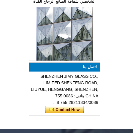
تصميم خاص مثلث الشكل الهيكلي
الزجاجي مقاوم للصوت تتحطم
اتصل بنا
واجهات
SHENZHEN JIMY GLASS CO.,
LIMITED SHENFENG ROAD,
LIUYUE, HENGGANG, SHENZHEN,
CHINA هاتف: 0086 755
28211334/0086 755 8...