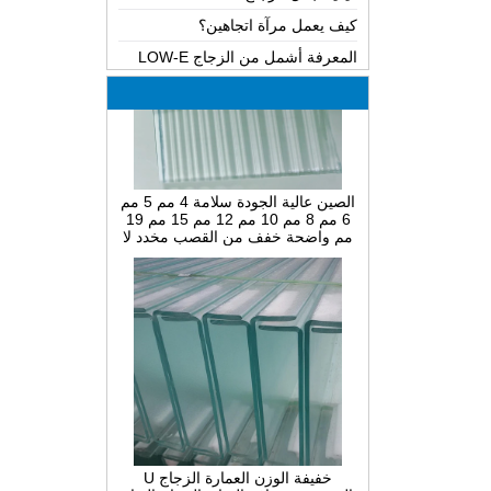
المعرفة أشمل من الزجاج LOW-E
الأسباب المحتملة للعيوب في الزجاج
والحلقات مغلفة
كيف يمكن تحقيق الانحناء الساخن
للزجاج ، الانحناء البارد أو الانحناء
التصفيح؟
الصين عالية الجودة سلامة 4 مم 5 مم
الفرق بين الزجاج المعزز بالحرارة
6 مم 8 مم 10 مم 12 مم 15 مم 19
والزجاج الآمن بالكامل
مم واضحة خفف من القصب مخدد لا
الفرق بين الزجاج الرقائقي PVB
موجة مضلع مصنعي الزجاج
والزجاج الرقائقي EVA
الفرق بين الزجاج بفب مغلفة وبرنامج
المنح الصغيرة مغلفة الزجاج
ما هو الزجاج السلكي ؟
حلول التعبئة والتغليف لبناء الزجاج
خفيفة الوزن العمارة الزجاج U
الشخصي شفافة الصانع الزجاج القناة