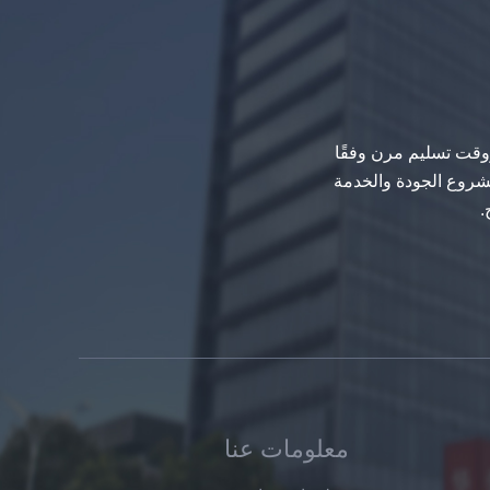
سلامة 8 ملليمتر رمادي غامق الزجاج
المقسى، تأثير مقاومة أسود اللون
الزجاج الزخرفية 8 ملليمتر
ووقت تسليم مرن وفقًا
بة 100٪ عن الجدول الزمني للمشروع الجودة والخدمة
.
الصين الملونة 88.4 الزجاج الرقائقي
مصنعين, 17.52 مم خفف بفب
الملونة مغلفة الزجاج الموردون
معلومات عنا