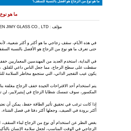
ما هو نوع من الزجاج هو أفضل بالنسبة للسقف؟
ما هو نوع
مؤلف :
N JIMY GLASS CO., LTD.
في هذه الأيام،
سقف زجاجي
ما هو أكثر و أكثر شعبية، لأ
حتى تعرف ما هو نوع من الزجاج هو الأفضل بالنسبة السق
في البداية، استخدم العديد من المهندسين المعماريين خفف 
سقطت على سطح الزجاج، مما جعل الناس داعي للقلق. من
يكون عيب التفجير الذاتي، التي ستجمع مخاطر السلامة للن
يتم استخدام أحد الاقتراحات الجيدة
خفف الزجاج مغلفة
بنا
المكسور، سوف تتمسك شظايا الزجاج في إينتيرلايير، لن تس
إذا كانت ترغب في تحقيق تأثير الطاقة حفظ، يمكن أن نعتبر low-e خفف من الزجاج معزولة مغلفة. 
أكثر برودة في الصيف، وجعلها أكثر دفئا في فصل الشتاء، وي
بغض النظر عن استخدام أي نوع من الزجاج لبناء السقف،
الزجاجي في الوقت المناسب، لجعل سلامة الإنسان بالتأكيد