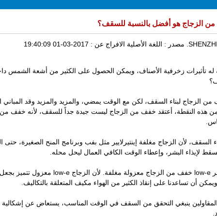
 من الزجاج هو أفضل بالنسبة للسقف؟
SHENZHE
مصدر :
اللغة الأصلية
الافراج عن :
2017-03-01 19:40:09
نه له تأثيرات زخرفية الأصناف، ويمكن الحصول على الكثير من أشعة الشمس داخ
ف؟
من الزجاج لبناء السقف، لكن مع الوقت يمضي، والمزيد والمزيد وقد المباني الأ
 هذه النقطة، أعتقد
خفف من الزجاج
ليست جيدة جداً للسقف، لأنه خفف من 
اس.
ء السقف، لأن الزجاج مغلفة إينتيرلايير مثل بفب وبرنامج المنح الصغيرة، حتى ا
قط لإيذاء البشر، وإعطاء الوقت الكافي العمال ليحل محله.
لأن
الزجاج low-e معزول
تتميز بجعل 
مكن أن تساعدنا على إنقاذ الكثير من الهواء مكيف المتعلقة بالتكاليف.
 المقاولين ينبغي التحقق من السقف في الوقت المناسب، يستعاض عن إشكالية
.