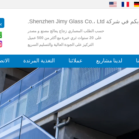
شركة Shenzhen Jimy Glass Co.، Ltd.
حسب الطلب
المعماري
زجاج
يعالج
مصنع
و
مصدر
على
20
سنوات
ثري
خبرة مع أكثر من 500 عميل
التركيز على الجودة العالية والتسليم السريع
ا
لدينا مشاريع
عملائنا
التغذية المرتدة
الاتص