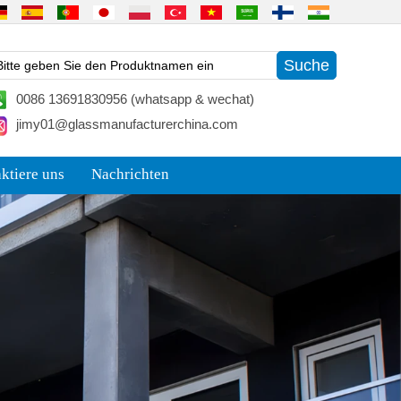
0086 13691830956 (whatsapp & wechat)
jimy01@glassmanufacturerchina.com
ktiere uns
Nachrichten