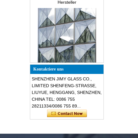
Was ist verdrahtetes Glas?
Die Verpackungslösungen für
Bauglas
Spezielle Dreiecksform
schalldämmende bruchsichere
Kontaktiere uns
Glasfassaden
SHENZHEN JIMY GLASS CO.,
LIMITED SHENFENG-STRASSE,
LIUYUE, HENGGANG, SHENZHEN,
CHINA TEL: 0086 755
28211334/0086 755 89...