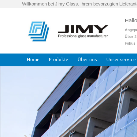
Willkommen bei Jimy Glass, Ihrem bevorzugten Lieferant
Hall
Angep
Über
2
Fokus 
Home
Produkte
Über uns
Unser service