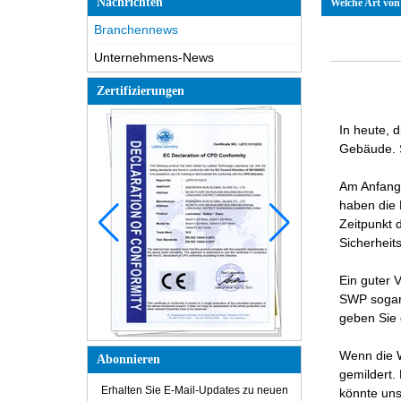
Nachrichten
Welche Art von
Branchennews
Unternehmens-News
Zertifizierungen
In heute, 
Gebäude. S
Am Anfang 
haben die 
Zeitpunkt 
Sicherheit
Ein guter 
SWP sogar 
geben Sie 
Wenn die W
Abonnieren
gemildert.
Erhalten Sie E-Mail-Updates zu neuen
könnte uns