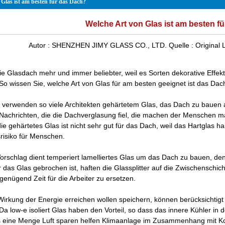
 Glas ist am besten für das Dach?
Welche Art von Glas ist am besten f
Autor :
SHENZHEN JIMY GLASS CO., LTD.
Quelle :
Original
die
Glasdach
mehr und immer beliebter, weil es Sorten dekorative Effe
o wissen Sie, welche Art von Glas für am besten geeignet ist das Dac
verwenden so viele Architekten gehärtetem Glas, das Dach zu bauen 
Nachrichten, die die Dachverglasung fiel, die machen der Menschen m
die
gehärtetes Glas
ist nicht sehr gut für das Dach, weil das Hartglas h
srisiko für Menschen.
Vorschlag dient
temperiert lamelliertes Glas
um das Dach zu bauen, den
das Glas gebrochen ist, haften die Glassplitter auf die Zwischenschich
genügend Zeit für die Arbeiter zu ersetzen.
irkung der Energie erreichen wollen speichern, können berücksichtigt w
 Da
low-e isoliert Glas
haben den Vorteil, so dass das innere Kühler in
 eine Menge Luft sparen helfen Klimaanlage im Zusammenhang mit K