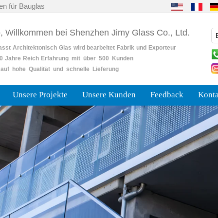
en für Bauglas
o, Willkommen bei Shenzhen Jimy Glass Co., Ltd.
asst
Architektonisch
Glas
wird bearbeitet
Fabrik
und
Exporteur
0
Jahre
Reich
Erfahrung mit über 500 Kunden
auf hohe Qualität und schnelle Lieferung
Unsere Projekte
Unsere Kunden
Feedback
Konta