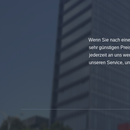
Sicherheit 8mm dunkelgrau
gehärtetes Glas, schlagfestes
schwarzes Dekor dekoratives
Glas 8mm
Wenn Sie nach eine
sehr günstigen Preis
jederzeit an uns we
unseren Service, un
China-88,4 farbige laminierte
Hartglas-Hersteller, 17,52 mm
farbige PVB gehärtetem laminiert
Glas Lieferanten