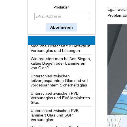
Wie wird Glas hergestellt?
Produkten
Egal, welc
Wie funktioniert ein Zwei-Wege-
Problemati
Spiegel?
Das umfangreichste Wissen des
Glases LOW-E
Mögliche Ursachen für Defekte in
Verbundglas und Lösungen
Wie realisiert man heißes Biegen,
kaltes Biegen oder Laminieren
von Glas?
Unterschied zwischen
teilvorgespanntem Glas und voll
vorgespanntem Sicherheitsglas
Unterschied zwischen PVB
Verbundglas und EVA laminiertes
Glas
Unterschied zwischen PVB
laminiert Glas und SGP
Verbundglas
Was ist verdrahtetes Glas?