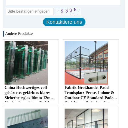
Andere Produkte
China Hochwertiges voll
Fabrik Großhandel Padel
gehärtetes gefärbtes klares
Tennisplatz Preise, Indoor &
Sicherheitsglas 10mm 12mm
Outdoor CE Standard Padel
für den kompletten Padel-
Gerichte, vollständige Set
Gerichtssatz
komplett 10mm 12mm klares
gehärtetes Glas Padel Court;
Heißer Verkauf tragbarer
Panorama-Padel-Court in