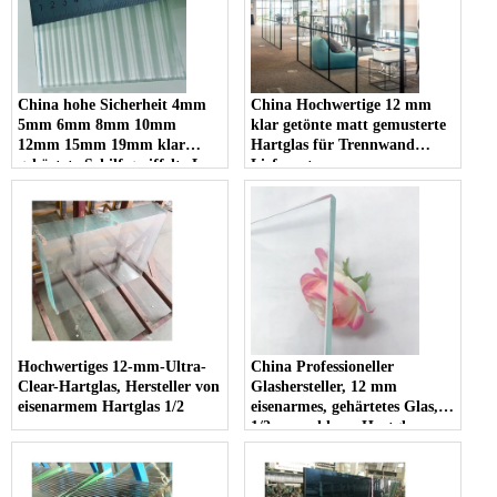
China
China hohe Sicherheit 4mm
China Hochwertige 12 mm
5mm 6mm 8mm 10mm
klar getönte matt gemusterte
12mm 15mm 19mm klar
Hartglas für Trennwand
gehärtete Schilf geriffelte La-
Lieferanten
Wave Rippenglas Hersteller
Hochwertiges 12-mm-Ultra-
China Professioneller
Clear-Hartglas, Hersteller von
Glashersteller, 12 mm
eisenarmem Hartglas 1/2
eisenarmes, gehärtetes Glas,
1/2-super klares Hartglas