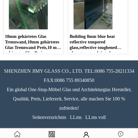
10mm gehärtetes Glas
Building 8mm blue heat
Trennwand,10mm gehärtetes
reflective tempered
Glas Trennwand Preis,10 mm
glass,reflective toughened
gehärtetes Glas Preis
glass, tempered tinted
reflective glass, reflective
tempered coated glass.
SHENZHEN JIMY GLASS CO., LTD. TEL:0086 755-28211334
FAX:0086 755 89340850
Ein global One-Stop-Möbel Glas und Architekturglas Hersteller,
Qualität, Preis, Lieferzeit, Service, alle machen Sie 100 %
zufrieden!
Seitenverzeichnis
LLms
LLms voll