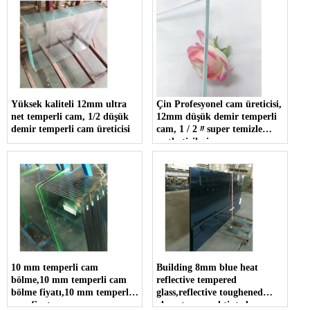
Yüksek kaliteli 12mm ultra
Çin Profesyonel cam üreticisi,
net temperli cam, 1/2 düşük
12mm düşük demir temperli
demir temperli cam üreticisi
cam, 1 / 2〃super temizle
sertleştirilmiş cam
10 mm temperli cam
Building 8mm blue heat
bölme,10 mm temperli cam
reflective tempered
bölme fiyatı,10 mm temperli
glass,reflective toughened
cam fiyatı
glass, tempered tinted