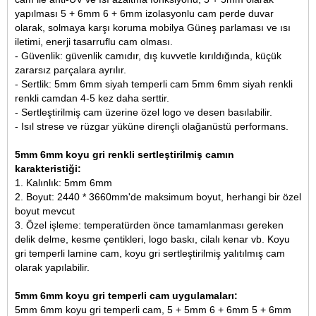
yapılması 5 + 6mm 6 + 6mm izolasyonlu cam perde duvar
olarak, solmaya karşı koruma mobilya Güneş parlaması ve ısı
iletimi, enerji tasarruflu cam olması.
- Güvenlik: güvenlik camıdır, dış kuvvetle kırıldığında, küçük
zararsız parçalara ayrılır.
- Sertlik: 5mm 6mm siyah temperli cam 5mm 6mm siyah renkli
renkli camdan 4-5 kez daha serttir.
- Sertleştirilmiş cam üzerine özel logo ve desen basılabilir.
- Isıl strese ve rüzgar yüküne dirençli olağanüstü performans.
5mm 6mm koyu gri renkli sertleştirilmiş camın
karakteristiği:
1. Kalınlık: 5mm 6mm
2. Boyut: 2440 * 3660mm'de maksimum boyut, herhangi bir özel
boyut mevcut
3. Özel işleme: temperatürden önce tamamlanması gereken
delik delme, kesme çentikleri, logo baskı, cilalı kenar vb. Koyu
gri temperli lamine cam, koyu gri sertleştirilmiş yalıtılmış cam
olarak yapılabilir.
5mm 6mm koyu gri temperli cam uygulamaları:
5mm 6mm koyu gri temperli cam, 5 + 5mm 6 + 6mm 5 + 6mm