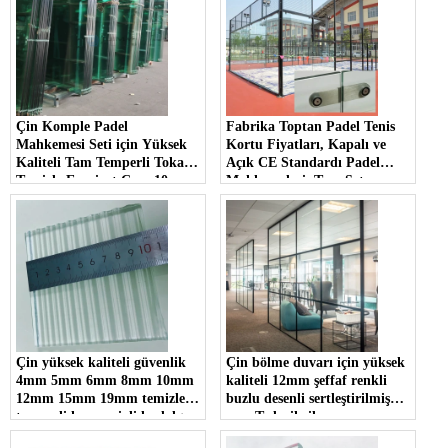
Çin Komple Padel
Fabrika Toptan Padel Tenis
Mahkemesi Seti için Yüksek
Kortu Fiyatları, Kapalı ve
Kaliteli Tam Temperli Tokak
Açık CE Standardı Padel
Temizle Emniyet Cam 10mm
Mahkemeleri, Tam Set
12mm
Komple 10mm 12mm Temizle
Temperli Cam Padel
Mahkemesi; Çin'de Sıcak
Satış Taşınabilir Panoramik
Padel Mahkemesi
Çin yüksek kaliteli güvenlik
Çin bölme duvarı için yüksek
4mm 5mm 6mm 8mm 10mm
kaliteli 12mm şeffaf renkli
12mm 15mm 19mm temizle
buzlu desenli sertleştirilmiş
temperli kamış yivli la-dalga
cam Tedarikçiler
nervürlü cam üreticileri