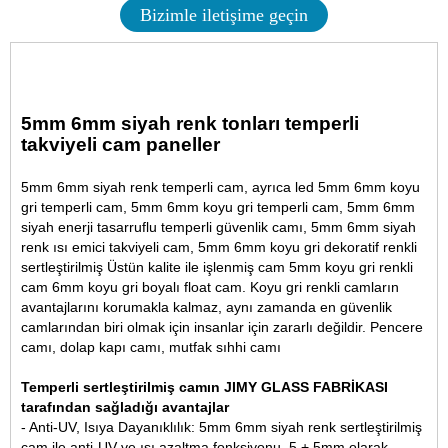
Bizimle iletişime geçin
5mm 6mm siyah renk tonları temperli
takviyeli cam paneller
5mm 6mm siyah renk temperli cam, ayrıca led 5mm 6mm koyu
gri temperli cam, 5mm 6mm koyu gri temperli cam, 5mm 6mm
siyah enerji tasarruflu temperli güvenlik camı, 5mm 6mm siyah
renk ısı emici takviyeli cam, 5mm 6mm koyu gri dekoratif renkli
sertleştirilmiş Üstün kalite ile işlenmiş cam
5mm koyu gri renkli
cam
6mm koyu gri boyalı float cam. Koyu gri renkli camların
avantajlarını korumakla kalmaz, aynı zamanda en güvenlik
camlarından biri olmak için insanlar için zararlı değildir. Pencere
camı, dolap kapı camı, mutfak sıhhi camı
Temperli sertleştirilmiş camın JIMY GLASS FABRİKASI
tarafından sağladığı avantajlar
- Anti-UV, Isıya Dayanıklılık: 5mm 6mm siyah renk sertleştirilmiş
cam ile anti-UV ve ısı azaltma fonksiyonu, 5 + 5mm olarak