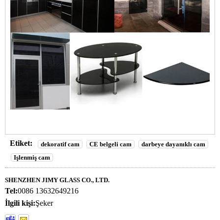
Etiket:
dekoratif cam
CE belgeli cam
darbeye dayanıklı cam
Işlenmiş cam
SHENZHEN JIMY GLASS CO., LTD.
Tel:
0086 13632649216
İlgili kişi:
Şeker