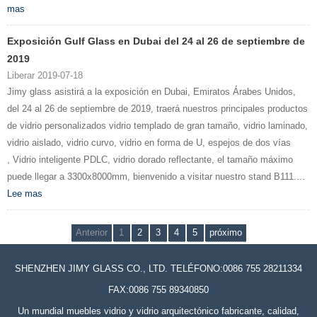
mas
Exposición Gulf Glass en Dubai del 24 al 26 de septiembre de
2019
Liberar 2019-07-18
Jimy glass asistirá a la exposición en Dubai, Emiratos Árabes Unidos,
del 24 al 26 de septiembre de 2019, traerá nuestros principales productos
de vidrio personalizados vidrio templado de gran tamaño, vidrio laminado,
vidrio aislado, vidrio curvo, vidrio en forma de U, espejos de dos vías
, Vidrio inteligente PDLC, vidrio dorado reflectante, el tamaño máximo
puede llegar a 3300x8000mm, bienvenido a visitar nuestro stand B111....
Lee mas
Anterior
1
2
3
4
5
próximo
SHENZHEN JIMY GLASS CO., LTD. TELÉFONO:0086 755 28211334
FAX:0086 755 89340850
Un mundial muebles vidrio y vidrio arquitectónico fabricante, calidad,