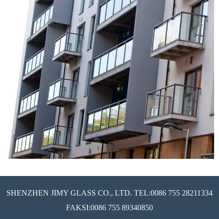
SHENZHEN JIMY GLASS CO., LTD. TEL:0086 755 28211334
FAKSI:0086 755 89340850