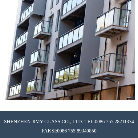
SHENZHEN JIMY GLASS CO., LTD. TEL:0086 755 28211334
FAKSI:0086 755 89340850