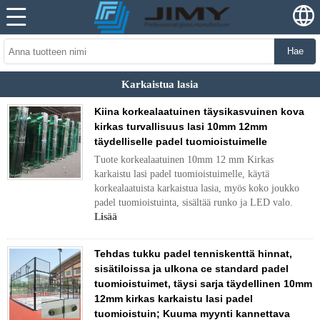
Hae
Karkaistua lasia
Kiina korkealaatuinen täysikasvuinen kova
kirkas turvallisuus lasi 10mm 12mm
täydelliselle padel tuomioistuimelle
Tuote korkealaatuinen 10mm 12 mm Kirkas
karkaistu lasi padel tuomioistuimelle, käytä
korkealaatuista karkaistua lasia, myös koko joukko
padel tuomioistuinta, sisältää runko ja LED valo.
Lisää
Tehdas tukku padel tenniskenttä hinnat,
sisätiloissa ja ulkona ce standard padel
tuomioistuimet, täysi sarja täydellinen 10mm
12mm kirkas karkaistu lasi padel
tuomioistuin; Kuuma myynti kannettava