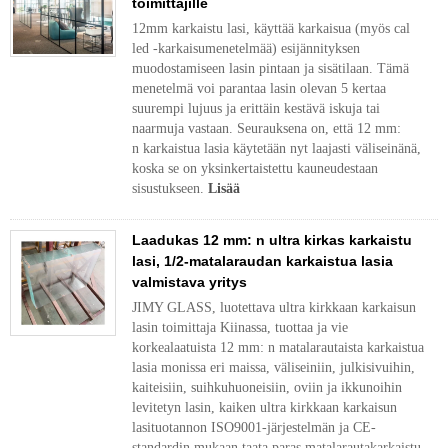
toimittajille
12mm karkaistu lasi, käyttää karkaisua (myös cal
led -karkaisumenetelmää) esijännityksen
muodostamiseen lasin pintaan ja sisätilaan. Tämä
menetelmä voi parantaa lasin olevan 5 kertaa
suurempi lujuus ja erittäin kestävä iskuja tai
naarmuja vastaan. Seurauksena on, että 12 mm:
n karkaistua lasia käytetään nyt laajasti väliseinänä,
koska se on yksinkertaistettu kauneudestaan ​​
sisustukseen.
Lisää
Laadukas 12 mm: n ultra kirkas karkaistu
lasi, 1/2-matalaraudan karkaistua lasia
valmistava yritys
JIMY GLASS, luotettava ultra kirkkaan karkaisun
lasin toimittaja Kiinassa, tuottaa ja vie
korkealaatuista 12 mm: n matalarautaista karkaistua
lasia monissa eri maissa, väliseiniin, julkisivuihin,
kaiteisiin, suihkuhuoneisiin, oviin ja ikkunoihin
levitetyn lasin, kaiken ultra kirkkaan karkaisun
lasituotannon ISO9001-järjestelmän ja CE-
standardin mukaan taata paras matalarautakarkaistu