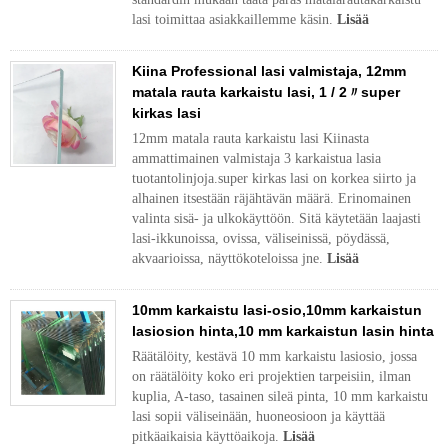
lasi toimittaa asiakkaillemme käsin.
Lisää
Kiina Professional lasi valmistaja, 12mm
matala rauta karkaistu lasi, 1 / 2〃super
kirkas lasi
12mm matala rauta karkaistu lasi Kiinasta
ammattimainen valmistaja 3 karkaistua lasia
tuotantolinjoja.super kirkas lasi on korkea siirto ja
alhainen itsestään räjähtävän määrä. Erinomainen
valinta sisä- ja ulkokäyttöön. Sitä käytetään laajasti
lasi-ikkunoissa, ovissa, väliseinissä, pöydässä,
akvaarioissa, näyttökoteloissa jne.
Lisää
10mm karkaistu lasi-osio,10mm karkaistun
lasiosion hinta,10 mm karkaistun lasin hinta
Räätälöity, kestävä 10 mm karkaistu lasiosio, jossa
on räätälöity koko eri projektien tarpeisiin, ilman
kuplia, A-taso, tasainen sileä pinta, 10 mm karkaistu
lasi sopii väliseinään, huoneosioon ja käyttää
pitkäaikaisia ​​käyttöaikoja.
Lisää