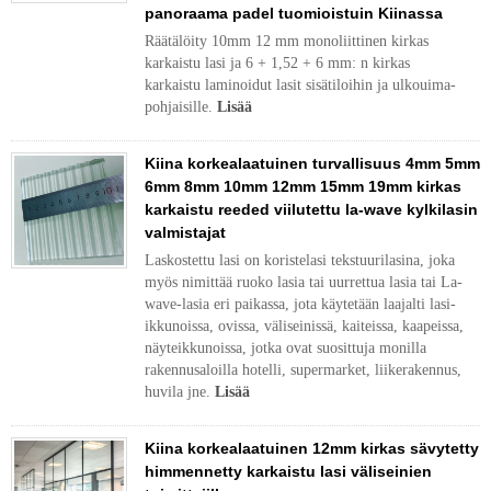
panoraama padel tuomioistuin Kiinassa
Räätälöity 10mm 12 mm monoliittinen kirkas
karkaistu lasi ja 6 + 1,52 + 6 mm: n kirkas
karkaistu laminoidut lasit sisätiloihin ja ulkouima-
pohjaisille.
Lisää
Kiina korkealaatuinen turvallisuus 4mm 5mm
6mm 8mm 10mm 12mm 15mm 19mm kirkas
karkaistu reeded viilutettu la-wave kylkilasin
valmistajat
Laskostettu lasi on koristelasi tekstuurilasina, joka
myös nimittää ruoko lasia tai uurrettua lasia tai La-
wave-lasia eri paikassa, jota käytetään laajalti lasi-
ikkunoissa, ovissa, väliseinissä, kaiteissa, kaapeissa,
näyteikkunoissa, jotka ovat suosittuja monilla
rakennusaloilla hotelli, supermarket, liikerakennus,
huvila jne.
Lisää
Kiina korkealaatuinen 12mm kirkas sävytetty
himmennetty karkaistu lasi väliseinien