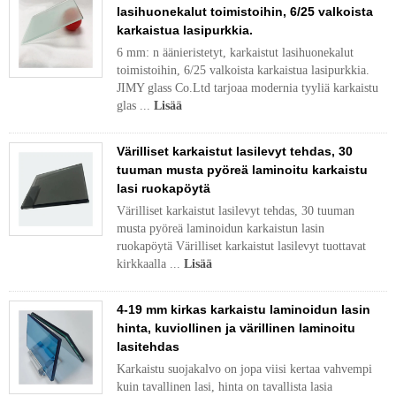
lasihuonekalut toimistoihin, 6/25 valkoista
karkaistua lasipurkkia.
6 mm: n äänieristetyt, karkaistut lasihuonekalut
toimistoihin, 6/25 valkoista karkaistua lasipurkkia.
JIMY glass Co.Ltd tarjoaa modernia tyyliä karkaistu
glas ...
Lisää
Värilliset karkaistut lasilevyt tehdas, 30
tuuman musta pyöreä laminoitu karkaistu
lasi ruokapöytä
Värilliset karkaistut lasilevyt tehdas, 30 tuuman
musta pyöreä laminoidun karkaistun lasin
ruokapöytä Värilliset karkaistut lasilevyt tuottavat
kirkkaalla ...
Lisää
4-19 mm kirkas karkaistu laminoidun lasin
hinta, kuviollinen ja värillinen laminoitu
lasitehdas
Karkaistu suojakalvo on jopa viisi kertaa vahvempi
kuin tavallinen lasi, hinta on tavallista lasia