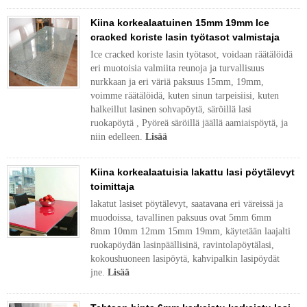
Kiina korkealaatuinen 15mm 19mm Ice
cracked koriste lasin työtasot valmistaja
Ice cracked koriste lasin työtasot, voidaan räätälöidä
eri muotoisia valmiita reunoja ja turvallisuus
nurkkaan ja eri väriä paksuus 15mm, 19mm,
voimme räätälöidä, kuten sinun tarpeisiisi, kuten
halkeillut lasinen sohvapöytä, säröillä lasi
ruokapöytä , Pyöreä säröillä jäällä aamiaispöytä, ja
niin edelleen.
Lisää
Kiina korkealaatuisia lakattu lasi pöytälevyt
toimittaja
lakatut lasiset pöytälevyt, saatavana eri väreissä ja
muodoissa, tavallinen paksuus ovat 5mm 6mm
8mm 10mm 12mm 15mm 19mm, käytetään laajalti
ruokapöydän lasinpäällisinä, ravintolapöytälasi,
kokoushuoneen lasipöytä, kahvipalkin lasipöydät
jne.
Lisää