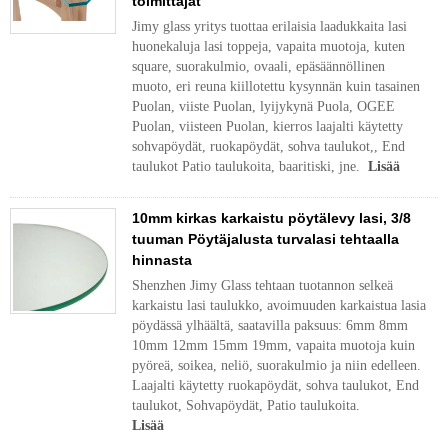
toimittajat
Jimy glass yritys tuottaa erilaisia laadukkaita lasi
huonekaluja lasi toppeja, vapaita muotoja, kuten
square, suorakulmio, ovaali, epäsäännöllinen
muoto, eri reuna kiillotettu kysynnän kuin tasainen
Puolan, viiste Puolan, lyijykynä Puola, OGEE
Puolan, viisteen Puolan, kierros laajalti käytetty
sohvapöydät, ruokapöydät, sohva taulukot,, End
taulukot Patio taulukoita, baaritiski, jne.
Lisää
10mm kirkas karkaistu pöytälevy lasi, 3/8
tuuman Pöytäjalusta turvalasi tehtaalla
hinnasta
Shenzhen Jimy Glass tehtaan tuotannon selkeä
karkaistu lasi taulukko, avoimuuden karkaistua lasia
pöydässä ylhäältä, saatavilla paksuus: 6mm 8mm
10mm 12mm 15mm 19mm, vapaita muotoja kuin
pyöreä, soikea, neliö, suorakulmio ja niin edelleen.
Laajalti käytetty ruokapöydät, sohva taulukot, End
taulukot, Sohvapöydät, Patio taulukoita.
Lisää