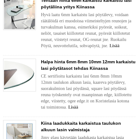
Tehtaan hinta 6mm karkaistu karkaistu lasi
pöytäliina yritys Kiinassa
Hyvä laatu 6mm karkaistu lasi pöytälevy, voidaan
räätälöidä eri muodoissa viimeisteltyjen reunojen ja
turvakulman kanssa, esimerkiksi pyöreät, soikeat,
neliöt, tasaiset kiillotetut reunat, pyöreät kiillotetut
reunat, viistetyt reunat, OG-reunat jne. Ruokailu
Pöytä, neuvottelutila, sohvapöytä, jne.
Lisää
Halpa hinta 6mm 8mm 10mm 12mm karkaistu
lasi pöytätasot tehdas Kiinassa
CE sertifioitu karkaistu lasi 6mm 8mm 10mm
12mm taulukon alkuun lasia, kaareva pöytälevy,
suorakulmion lasi pöydässä, square lasi pöydässä
reuna työskentely ovat maanpinnan edge, kiillotettu
edge, viistetty, ogee edge.it on Koristelasia kotona
tai toimistossa.
Lisää
Kiina laadukkaita karkaistua taulukon
alkuun lasin valmistaja
Jimy glass käytetään laadukasta karkaistua lasia