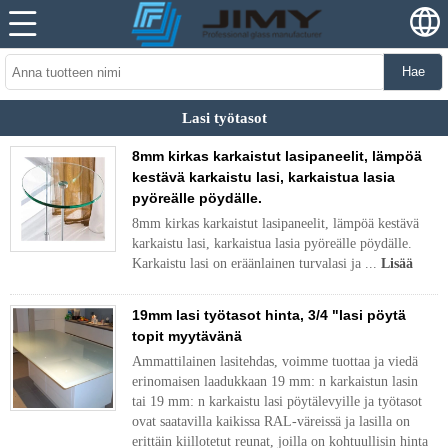
Hae
Lasi työtasot
8mm kirkas karkaistut lasipaneelit, lämpöä
kestävä karkaistu lasi, karkaistua lasia
pyöreälle pöydälle.
8mm kirkas karkaistut lasipaneelit, lämpöä kestävä
karkaistu lasi, karkaistua lasia pyöreälle pöydälle.
Karkaistu lasi on eräänlainen turvalasi ja ...
Lisää
19mm lasi työtasot hinta, 3/4 "lasi pöytä
topit myytävänä
Ammattilainen lasitehdas, voimme tuottaa ja viedä
erinomaisen laadukkaan 19 mm: n karkaistun lasin
tai 19 mm: n karkaistu lasi pöytälevyille ja työtasot
ovat saatavilla kaikissa RAL-väreissä ja lasilla on
erittäin kiillotetut reunat, joilla on kohtuullisin hinta