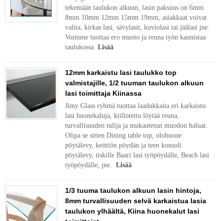
tekemään taulukon alkuun, lasin paksuus on 6mm
8mm 10mm 12mm 15mm 19mm, asiakkaat voivat
valita, kirkas lasi, sävylasit, kuviolasi tai jäälasi jne.
Voimme tuottaa ero muoto ja reuna työn kaunistaa
taulukossa.
Lisää
12mm karkaistu lasi taulukko top
valmistajille, 1/2 tuuman taulukon alkuun
lasi toimittaja Kiinassa
Jimy Glass ryhmä tuottaa laadukkaita eri karkaistu
lasi huonekaluja, kiillotettu löytää reuna,
turvallisuuden tulija ja mukautetun muodon haluat.
Olipa se sitten Dining table top, olohuone
pöytälevy, keittiön pöydän ja teen konsoli
pöytälevy, tiskille Baari lasi työpöydälle, Beach lasi
työpöydälle, jne.
Lisää
1/3 tuuma taulukon alkuun lasin hintoja,
8mm turvallisuuden selvä karkaistua lasia
taulukon ylhäältä, Kiina huonekalut lasi