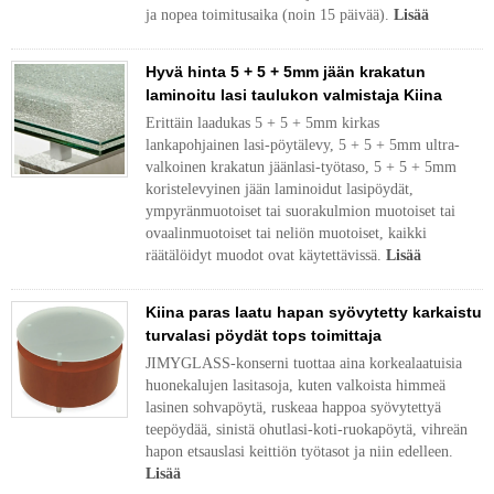
ja nopea toimitusaika (noin 15 päivää).
Lisää
Hyvä hinta 5 + 5 + 5mm jään krakatun
laminoitu lasi taulukon valmistaja Kiina
Erittäin laadukas 5 + 5 + 5mm kirkas
lankapohjainen lasi-pöytälevy, 5 + 5 + 5mm ultra-
valkoinen krakatun jäänlasi-työtaso, 5 + 5 + 5mm
koristelevyinen jään laminoidut lasipöydät,
ympyränmuotoiset tai suorakulmion muotoiset tai
ovaalinmuotoiset tai neliön muotoiset, kaikki
räätälöidyt muodot ovat käytettävissä.
Lisää
Kiina paras laatu hapan syövytetty karkaistu
turvalasi pöydät tops toimittaja
JIMYGLASS-konserni tuottaa aina korkealaatuisia
huonekalujen lasitasoja, kuten valkoista himmeä
lasinen sohvapöytä, ruskeaa happoa syövytettyä
teepöydää, sinistä ohutlasi-koti-ruokapöytä, vihreän
hapon etsauslasi keittiön työtasot ja niin edelleen.
Lisää