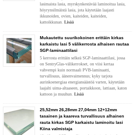
lasimaista lasia, myrskynkestävää laminoitua lasia,
höyrynsilmäistä lasia, jota käytetään laajasti
ikkunoiden, ovien, kaiteiden, kaiteiden,
kattoikkunan.
Lisää
Mukautettu suurikokoinen erittäin kirkas
karkaistu lasi 5 välikerrosta alhaisen rautaa
SGP-laminaattilasi
5 kerrosta erittäin selkeä SGP-laminaattilasi, jossa
on SentryGlas-välikerrokset, on viisi kertaa
vahvempi kuin normaali PVB-laminaatti,
turvallisuus, äänenvaimennus; kyky tarjota
aurinkoenergiaa energiansäästöä varten, käytetään
laajalti uima-altaaseen, portaikkoon, lattiaan, katon
kattoon ja muuhun.
Lisää
25,52mm 26,28mm 27,04mm 12+12mm
tasainen ja kaareva turvallisuus alhainen
rauta kirkas SGP karkaistu laminoitu lasi
Kiina valmistaja