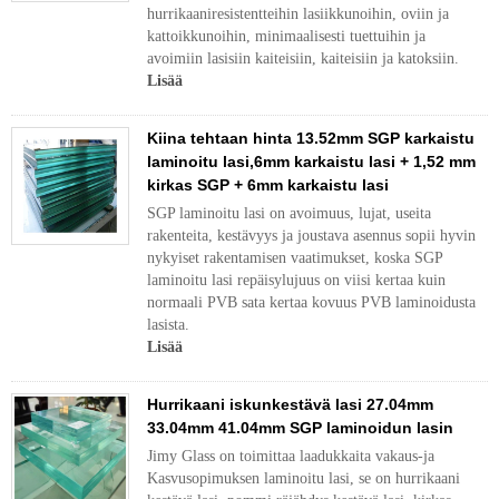
hurrikaaniresistentteihin lasiikkunoihin, oviin ja
kattoikkunoihin, minimaalisesti tuettuihin ja
avoimiin lasisiin kaiteisiin, kaiteisiin ja katoksiin.
Lisää
Kiina tehtaan hinta 13.52mm SGP karkaistu
laminoitu lasi,6mm karkaistu lasi + 1,52 mm
kirkas SGP + 6mm karkaistu lasi
SGP laminoitu lasi on avoimuus, lujat, useita
rakenteita, kestävyys ja joustava asennus sopii hyvin
nykyiset rakentamisen vaatimukset, koska SGP
laminoitu lasi repäisylujuus on viisi kertaa kuin
normaali PVB sata kertaa kovuus PVB laminoidusta
lasista.
Lisää
Hurrikaani iskunkestävä lasi 27.04mm
33.04mm 41.04mm SGP laminoidun lasin
Jimy Glass on toimittaa laadukkaita vakaus-ja
Kasvusopimuksen laminoitu lasi, se on hurrikaani