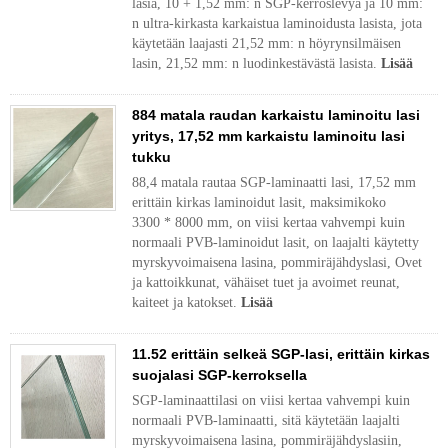
lasia, 10 + 1,52 mm: n SGP-kerroslevyä ja 10 mm:
n ultra-kirkasta karkaistua laminoidusta lasista, jota
käytetään laajasti 21,52 mm: n höyrynsilmäisen
lasin, 21,52 mm: n luodinkestävästä lasista.
Lisää
884 matala raudan karkaistu laminoitu lasi
yritys, 17,52 mm karkaistu laminoitu lasi
tukku
88,4 matala rautaa SGP-laminaatti lasi, 17,52 mm
erittäin kirkas laminoidut lasit, maksimikoko
3300 * 8000 mm, on viisi kertaa vahvempi kuin
normaali PVB-laminoidut lasit, on laajalti käytetty
myrskyvoimaisena lasina, pommiräjähdyslasi, Ovet
ja kattoikkunat, vähäiset tuet ja avoimet reunat,
kaiteet ja katokset.
Lisää
11.52 erittäin selkeä SGP-lasi, erittäin kirkas
suojalasi SGP-kerroksella
SGP-laminaattilasi on viisi kertaa vahvempi kuin
normaali PVB-laminaatti, sitä käytetään laajalti
myrskyvoimaisena lasina, pommiräjähdyslasiin,