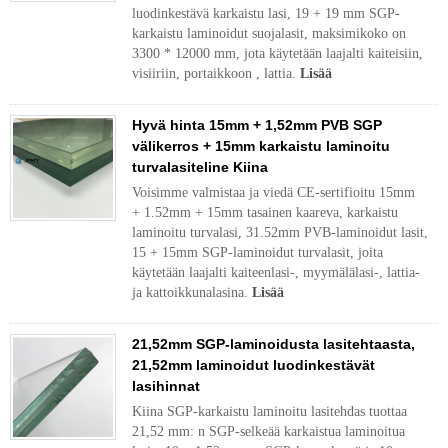
luodinkestävä karkaistu lasi, 19 + 19 mm SGP-
karkaistu laminoidut suojalasit, maksimikoko on
3300 * 12000 mm, jota käytetään laajalti kaiteisiin,
visiiriin, portaikkoon , lattia.
Lisää
Hyvä hinta 15mm + 1,52mm PVB SGP
välikerros + 15mm karkaistu laminoitu
turvalasiteline Kiina
Voisimme valmistaa ja viedä CE-sertifioitu 15mm
+ 1.52mm + 15mm tasainen kaareva, karkaistu
laminoitu turvalasi, 31.52mm PVB-laminoidut lasit,
15 + 15mm SGP-laminoidut turvalasit, joita
käytetään laajalti kaiteenlasi-, myymälälasi-, lattia-
ja kattoikkunalasina.
Lisää
21,52mm SGP-laminoidusta lasitehtaasta,
21,52mm laminoidut luodinkestävät
lasihinnat
Kiina SGP-karkaistu laminoitu lasitehdas tuottaa
21,52 mm: n SGP-selkeää karkaistua laminoitua