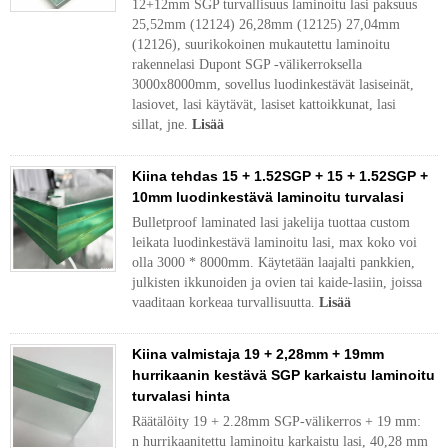
12+12mm SGP turvallisuus laminoitu lasi paksuus
25,52mm (12124) 26,28mm (12125) 27,04mm
(12126), suurikokoinen mukautettu laminoitu
rakennelasi Dupont SGP -välikerroksella
3000x8000mm, sovellus luodinkestävät lasiseinät,
lasiovet, lasi käytävät, lasiset kattoikkunat, lasi
sillat, jne.
Lisää
Kiina tehdas 15 + 1.52SGP + 15 + 1.52SGP +
10mm luodinkestävä laminoitu turvalasi
Bulletproof laminated lasi jakelija tuottaa custom
leikata luodinkestävä laminoitu lasi, max koko voi
olla 3000 * 8000mm. Käytetään laajalti pankkien,
julkisten ikkunoiden ja ovien tai kaide-lasiin, joissa
vaaditaan korkeaa turvallisuutta.
Lisää
Kiina valmistaja 19 + 2,28mm + 19mm
hurrikaanin kestävä SGP karkaistu laminoitu
turvalasi hinta
Räätälöity 19 + 2.28mm SGP-välikerros + 19 mm:
n hurrikaanitettu laminoitu karkaistu lasi, 40,28 mm