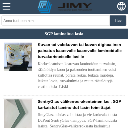
Hae
SGP laminoitua lasia
Kuvan tai valokuvan tai kuvan digitaalinen
painatus kaarevalle kaarevalle laminoidulle
turvakoristeiselle lasille
Korkealaatuisen kaarevan laminoidun turvalasin,
räätälöidyn koon ja paksuuden tuottaminen voisi
kiillottaa reunat, porata reikiä, leikata muotoja,
leikata lovia, turvakulmia ja muita räätälöityjä
vaatimuksia.
Lisää
SentryGlas välikerrosrakenteinen lasi, SGP
karkaistut laminoidut lasin toimittajat
JimyGlass-tehdas valmistaa ja vie korkealaatuista
DuPont SentryGlas -lamppua, SGP-laminoidusta
lasista, SentryGlas-välikerroksesta karkaistua