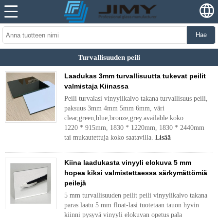
Hae
Turvallisuuden peili
Laadukas 3mm turvallisuutta tukevat peilit
valmistaja Kiinassa
Peili turvalasi vinyylikalvo takana turvallisuus peili,
paksuus 3mm 4mm 5mm 6mm, väri
clear,green,blue,bronze,grey.available koko
1220 * 915mm, 1830 * 1220mm, 1830 * 2440mm
tai mukautettuja koko saatavilla.
Lisää
Kiina laadukasta vinyyli elokuva 5 mm
hopea kiksi valmistettaessa särkymättömiä
peilejä
5 mm turvallisuuden peilit peili vinyylikalvo takana
paras laatu 5 mm float-lasi tuotetaan tauon hyvin
kiinni pysyvä vinyyli elokuvan opetus pala