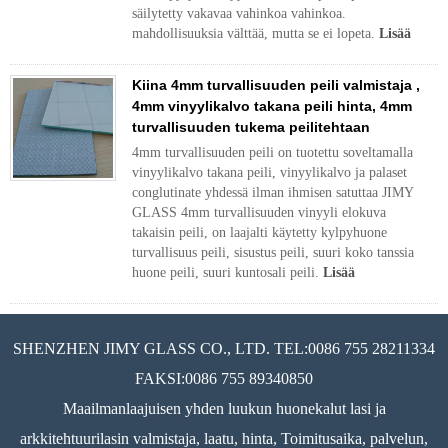
säilytetty vakavaa vahinkoa vahinkoa.
mahdollisuuksia välttää, mutta se ei lopeta.
Lisää
Kiina 4mm turvallisuuden peili valmistaja ,
4mm vinyylikalvo takana peili hinta, 4mm
turvallisuuden tukema peilitehtaan
4mm turvallisuuden peili on tuotettu soveltamalla
vinyylikalvo takana peili, vinyylikalvo ja palaset
conglutinate yhdessä ilman ihmisen satuttaa JIMY
GLASS 4mm turvallisuuden vinyyli elokuva
takaisin peili, on laajalti käytetty kylpyhuone
turvallisuus peili, sisustus peili, suuri koko tanssia
huone peili, suuri kuntosali peili.
Lisää
SHENZHEN JIMY GLASS CO., LTD. TEL:0086 755 28211334
FAKSI:0086 755 89340850
Maailmanlaajuisen yhden luukun huonekalut lasi ja
arkkitehtuurilasin valmistaja, laatu, hinta, Toimitusaika, palvelun,