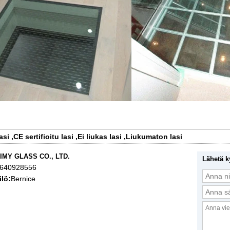
asi
,
CE sertifioitu lasi
,
Ei liukas lasi
,
Liukumaton lasi
IMY GLASS CO., LTD.
Lähetä k
3640928556
lö:
Bernice