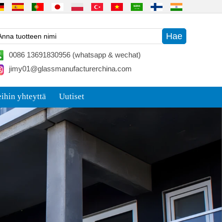
0086 13691830956 (whatsapp & wechat)
jimy01@glassmanufacturerchina.com
ihin yhteyttä
Uutiset