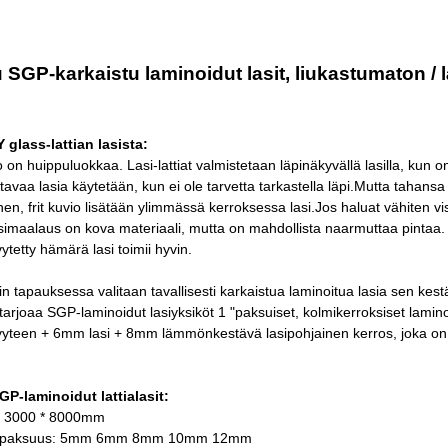
 SGP-karkaistu laminoidut lasit, liukastumaton / l
 glass-lattian lasista:
on huippuluokkaa. Lasi-lattiat valmistetaan läpinäkyvällä lasilla, kun on 
tavaa lasia käytetään, kun ei ole tarvetta tarkastella läpi.Mutta tahansa ty
linen, frit kuvio lisätään ylimmässä kerroksessa lasi.Jos haluat vähiten v
simaalaus on kova materiaali, mutta on mahdollista naarmuttaa pintaa.
tetty hämärä lasi toimii hyvin.
tapauksessa valitaan tavallisesti karkaistua laminoitua lasia sen kes
 tarjoaa SGP-laminoidut lasiyksiköt 1 "paksuiset, kolmikerroksiset lamino
yteen + 6mm lasi + 8mm lämmönkestävä lasipohjainen kerros, joka on li
GP-laminoidut lattialasit:
: 3000 * 8000mm
n paksuus: 5mm 6mm 8mm 10mm 12mm