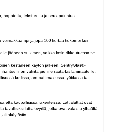
a, hapotettu, teksturoitu ja seulapainatus
taa voimakkaampi ja jopa 100 kertaa tiukempi kuin
ljelle jääneen sulkimen, vaikka lasin rikkoutuessa se
vuosien kestäneen käytön jälkeen. SentryGlas®-
ihanteellinen valinta pienille rauta-lasilaminaateille.
lellisessä kodissa, ammattimaisessa työtilassa tai
 että kaupallisissa rakenteissa. Lattialattiat ovat
vallisiksi lattialevyiltä, ​​jotka ovat valaistu ylhäältä.
a jalkakäytäviin.