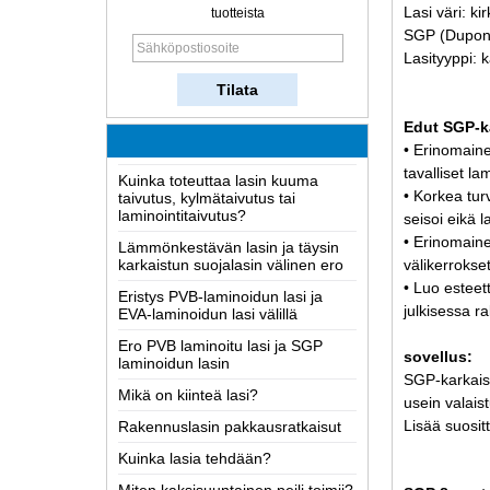
Kuinka lasia tehdään?
Lasi väri: ki
tuotteista
Miten kaksisuuntainen peili toimii?
SGP (Dupond
Lasityyppi: k
Kattavin Tietoa LOW-E lasi
Mahdolliset syyt laminoidusta
lasista ja liuoksista
Edut SGP-ka
Kuinka toteuttaa lasin kuuma
• Erinomaine
taivutus, kylmätaivutus tai
tavalliset la
laminointitaivutus?
• Korkea tur
Lämmönkestävän lasin ja täysin
seisoi eikä l
karkaistun suojalasin välinen ero
• Erinomaine
Eristys PVB-laminoidun lasi ja
välikerrokset
EVA-laminoidun lasi välillä
• Luo esteet
julkisessa ra
Ero PVB laminoitu lasi ja SGP
laminoidun lasin
sovellus:
Mikä on kiinteä lasi?
SGP-karkaist
Rakennuslasin pakkausratkaisut
usein valaist
Kuinka lasia tehdään?
Lisää suositt
Miten kaksisuuntainen peili toimii?
Kattavin Tietoa LOW-E lasi