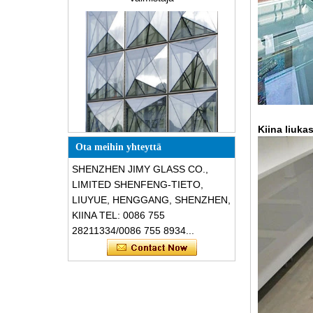
Kiina liukas
Erikoisrakenteiset
kolmionmuotoiset rakenteelliset
Ota meihin yhteyttä
äänieristykset särkymätön lasi-
julkisivut
SHENZHEN JIMY GLASS CO.,
LIMITED SHENFENG-TIETO,
LIUYUE, HENGGANG, SHENZHEN,
KIINA TEL: 0086 755
28211334/0086 755 8934...
Turvallisuus 8mm tummanharmaa