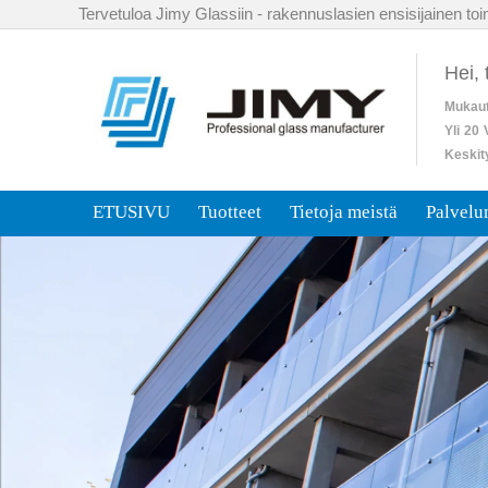
Tervetuloa Jimy Glassiin - rakennuslasien ensisijainen toim
Hei,
Mukaut
Yli
20
Keskit
ETUSIVU
Tuotteet
Tietoja meistä
Palvel