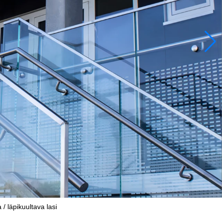
/ läpikuultava lasi