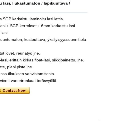
 lasi, liukastumaton / läpikuultava /
 SGP karkaistu laminoitu lasi lattia.
lasi + SGP-kerrokset + 6mm karkaistu lasi
lasi.
muuntumaton, kosteuttava, yksityisyyssuunnittelu
tut lovet, reunatyö jne.
lasi, erittäin kirkas float-lasi, silkkipainettu, jne.
te, pieni piste jne.
ssa tilauksen vahvistamisesta.
enti-vanerirenkaat teräsvyöllä.