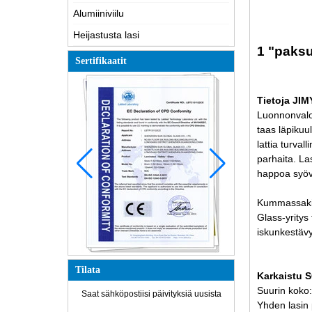
Alumiiniviilu
Heijastusta lasi
1 "paksu
Sertifikaatit
Tietoja JIMY
Luonnonvalo 
taas läpikuul
lattia turval
parhaita. La
happoa syövy
Kummassakin 
Glass-yritys
iskunkestävy
Tilata
Karkaistu S
Suurin koko
Saat sähköpostiisi päivityksiä uusista
Yhden lasi