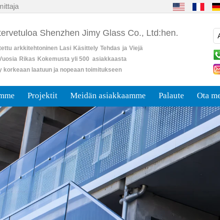
ittaja
 tervetuloa Shenzhen Jimy Glass Co., Ltd:hen.
ettu
arkkitehtoninen
Lasi
Käsittely
Tehdas
ja
Viejä
Vuosia
Rikas
Kokemusta yli 500 asiakkaasta
y korkeaan laatuun ja nopeaan toimitukseen
umme
Projektit
Meidän asiakkaamme
Palaute
Ota me