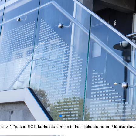
si
>
1 "paksu SGP-karkaistu laminoitu lasi, liukastumaton / läpikuultava 