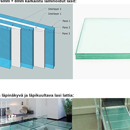
6mm + 8mm karkaistu laminoidut lasit:
 läpinäkyvä ja läpikuultava lasi lattia: