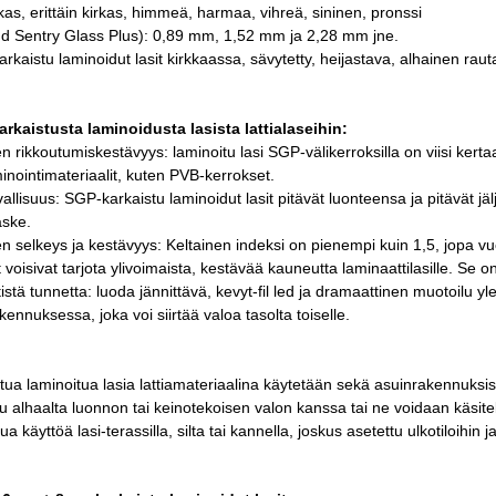
rkas, erittäin kirkas, himmeä, harmaa, vihreä, sininen, pronssi
 Sentry Glass Plus): 0,89 mm, 1,52 mm ja 2,28 mm jne.
arkaistu laminoidut lasit kirkkaassa, sävytetty, heijastava, alhainen raut
rkaistusta laminoidusta lasista lattialaseihin:
n rikkoutumiskestävyys: laminoitu lasi SGP-välikerroksilla on viisi ker
minointimateriaalit, kuten PVB-kerrokset.
vallisuus: SGP-karkaistu laminoidut lasit pitävät luonteensa ja pitävät jä
aske.
n selkeys ja kestävyys: Keltainen indeksi on pienempi kuin 1,5, jopa 
 voisivat tarjota ylivoimaista, kestävää kauneutta laminaattilasille. Se on 
tistä tunnetta: luoda jännittävä, kevyt-fil led ja dramaattinen muotoilu y
kennuksessa, joka voi siirtää valoa tasolta toiselle.
ua laminoitua lasia lattiamateriaalina käytetään sekä asuinrakennuksissa
u alhaalta luonnon tai keinotekoisen valon kanssa tai ne voidaan käsitellä ta
ua käyttöä lasi-terassilla, silta tai kannella, joskus asetettu ulkotiloihin j