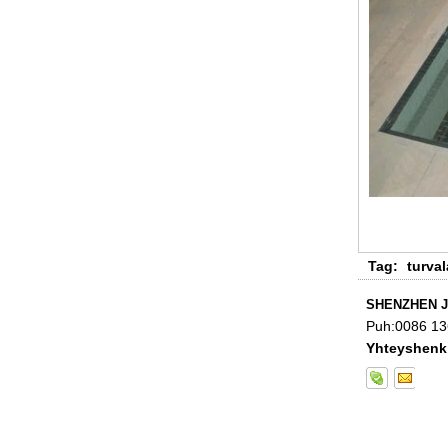
karkaistu lasi, iskunkestävä musta
väri koristeellinen lasi 8mm
Kiina 88.4 värillinen laminoitua
karkaistua valmistajat, 17.52mm
Tag:
turval
värilliset PVB karkaistu laminoitu
lasi toimittajat
SHENZHEN J
Puh:
0086 1
Yhteyshenki