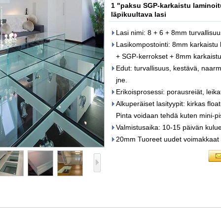
1 "paksu SGP-karkaistu laminoitu
läpikuultava lasi
Lasi nimi: 8 + 6 + 8mm turvallisuus
Lasikompostointi: 8mm karkaistu 
+ SGP-kerrokset + 8mm karkaistu 
Edut: turvallisuus, kestävä, naar
jne.
Erikoisprosessi: porausreiät, leika
Alkuperäiset lasityypit: kirkas float-
Pinta voidaan tehdä kuten mini-pis
Valmistusaika: 10-15 päivän kulue
20mm Tuoreet uudet voimakkaat vi