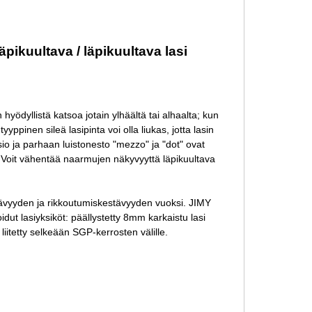
äpikuultava / läpikuultava lasi
hyödyllistä katsoa jotain ylhäältä tai alhaalta; kun
yppinen sileä lasipinta voi olla liukas, jotta lasin
isio ja parhaan luistonesto "mezzo" ja "dot" ovat
 Voit vähentää naarmujen näkyvyyttä läpikuultava
tävyyden ja rikkoutumiskestävyyden vuoksi. JIMY
idut lasiyksiköt: päällystetty 8mm karkaistu lasi
itetty selkeään SGP-kerrosten välille.