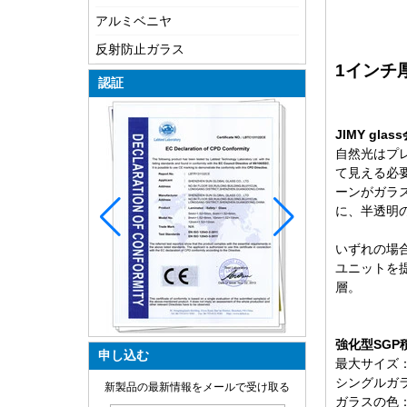
アルミベニヤ
反射防止ガラス
1インチ
認証
JIMY gl
自然光はプ
て見える必
ーンがガラ
に、半透明
いずれの場合
ユニットを提
層。
強化型SG
申し込む
最大サイズ：30
ガラスの作り方?
シングルガラス
新製品の最新情報をメールで受け取る
双方向ミラーはどのように機能し
ガラスの色