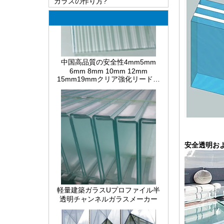
ますか？
LOW-E ガラスの最も包括的な知識
合わせガラスおよび溶液の欠陥の
中国高品質の安全性4mm5mm
原因
6mm 8mm 10mm 12mm
15mm19mmクリア強化リードフ
ガラスの熱間曲げ、冷間曲げ、積
ルートラウェーブリブガラスメー
層曲げを実現するにはどうすれば
カー
よいですか？
熱強化ガラスと完全強化ガラスの
違い
PVB積層ガラスとEVA合わせガラ
スの違い
安全透明お
違いSGPは、ガラスを積層し、
PVBはガラスを積層しました
ガラスの配線は何ですか？
軽量建築ガラスUプロファイル半
透明チャンネルガラスメーカー
建築用ガラスの包装ソリューショ
ン