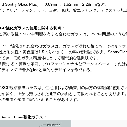
d Sentry Glass Plus）：0.89mm、1.52mm、2.28mmなど。
プ：クリア、ティンテッド、反射、低鉄、酸エッチング、テクスチャ加
SGP強化ガラスの使用に関する利点：
る高い耐性：SGP中間層を有する合わせガラスは、PVB中間層のような
性：SGP強化された合わせガラスは、ガラスが壊れた後でも、そのキャ
性と耐久性：黄色度は1.5より小さく、長年の使用後でさえ、SentryG
ができ、低鉄ガラス積層体にとって理想的な選択肢です。
を創造する：贅沢な家庭、プロフェッショナルなワークスペース、または
イティングで軽快なledと劇的なデザインを作成する。
のSGP焼結積層ガラスは、住宅用および商業用の両方の構造物に使用さ
とが多く、上から照らされた通常の床面として扱われることがあります
外の歩道や舗道に設定されることがあります。
+ 6mm + 8mm強化ガラス：