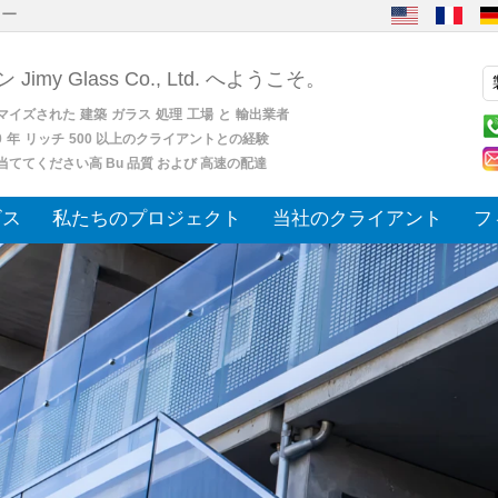
ヤー
 Jimy Glass Co., Ltd. へようこそ。
マイズされた
建築
ガラス
処理
工場
と
輸出業者
0
年
リッチ
500 以上のクライアントとの経験
当ててください高 Bu 品質 および 高速の配達
ビス
私たちのプロジェクト
当社のクライアント
フ