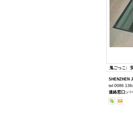
中国88.4色の強化された合わせガ
ラス製造業者、17.52 mm カラー
PVB 鍛えて 積層ガラス サプライ
ヤー
鬼ごっこ:
SHENZHEN J
tel:
0086 136
連絡窓口:
バ
8ミリメートル明確な強化ガラスの
価格、工場出荷時の価格明確な強