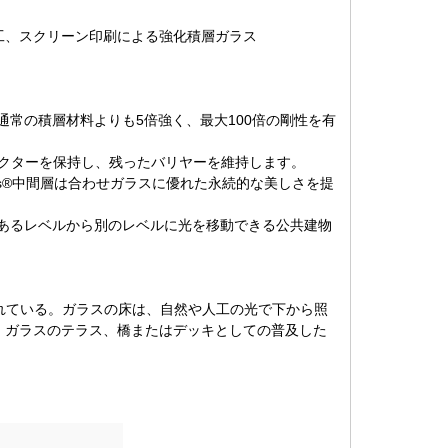
工、スクリーン印刷による強化積層ガラス
通常の積層材料よりも5倍強く、最大100倍の剛性を有
ラクターを保持し、残ったバリヤーを維持します。
las®中間層は合わせガラスに優れた永続的な美しさを提
あるレベルから別のレベルに光を移動できる公共建物
れている。ガラスの床は、自然や人工の光で下から照
。ガラスのテラス、橋またはデッキとしての普及した