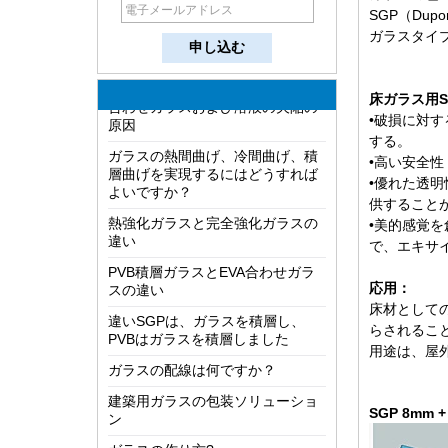
ますか？
SGP（Dupon
ガラスタイ
LOW-E ガラスの最も包括的な知識
合わせガラスおよび溶液の欠陥の
原因
床ガラス用
•破損に対す
ガラスの熱間曲げ、冷間曲げ、積
層曲げを実現するにはどうすれば
する。
よいですか？
•高い安全
•優れた透明
熱強化ガラスと完全強化ガラスの
供すること
違い
•美的感覚
PVB積層ガラスとEVA合わせガラ
で、エキサ
スの違い
違いSGPは、ガラスを積層し、
応用：
PVBはガラスを積層しました
床材として
らされるこ
ガラスの配線は何ですか？
用途は、屋
建築用ガラスの包装ソリューショ
ン
SGP 8mm 
ガラスの作り方?
双方向ミラーはどのように機能し