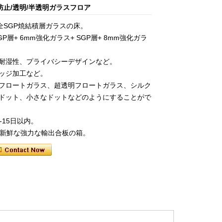
防止/透明/半透明ガラスフロア
の安全SGP焼結積層ガラスの床。
P層+ 6mm強化ガラス+ SGP層+ 8mm強化ガラ
耐湿性、プライバシーデザインなど。
ッジ加工など。
フロートガラス、超透明フロートガラス、シルク
ドット、小さなドットなどのようにすることがで
-15日以内。
と新鮮な強力な輸出合板の箱。