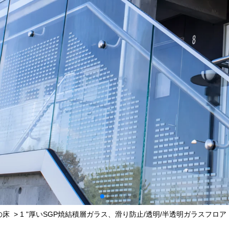
の床
>
1 "厚いSGP焼結積層ガラス、滑り防止/透明/半透明ガラスフロア