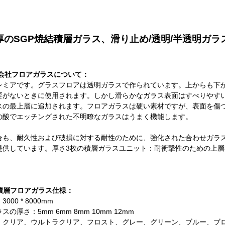
厚のSGP焼結積層ガラス、滑り止め/透明/半透明ガラ
ass会社フロアガラスについて：
レミアです。グラスフロアは透明ガラスで作られています。上からも下
要がないときに使用されます。しかし滑らかなガラス表面はすべりやす
スの最上層に追加されます。フロアガラスは硬い素材ですが、表面を傷
の酸でエッチングされた不明瞭なガラスはうまく機能します。
も、耐久性および破損に対する耐性のために、強化された合わせガラスが通常
供しています。厚さ3枚の積層ガラスユニット：耐衝撃性のための上層8m
P積層フロアガラス仕様：
00 * 8000mm
の厚さ：5mm 6mm 8mm 10mm 12mm
：クリア、ウルトラクリア、フロスト、グレー、グリーン、ブルー、ブ