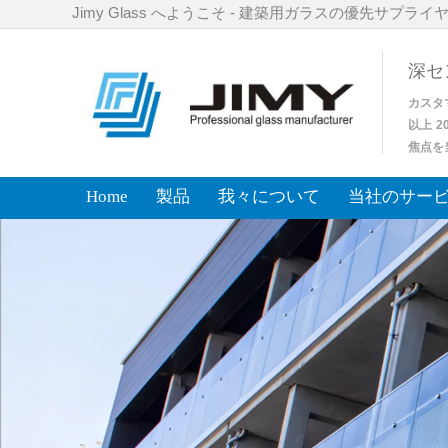
Jimy Glass へようこそ - 建築用ガラスの優先サプライ
深セン
カスタ
以上
2
焦点を
Home
製品
我々について
当社のサー