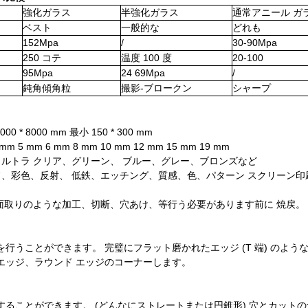
強化ガラス
半強化ガラス
通常アニール ガ
ベスト
一般的な
どれも
152Mpa
/
30-90Mpa
250 コテ
温度 100 度
20-100
95Mpa
24 69Mpa
/
鈍角傾角粒
撮影-ブロークン
シャープ
00 * 8000 mm 最小 150 * 300 mm
mm 5 mm 6 mm 8 mm 10 mm 12 mm 15 mm 19 mm
、ウルトラ クリア、グリーン、 ブルー、グレー、ブロンズなど
、彩色、反射、 低鉄、エッチング、質感、色、パターン スクリーン印刷、Color
て 面取りのような加工、切断、穴あけ、等行う必要があります前に 焼戻。
行うことができます。 完璧にフラット磨かれたエッジ (T 端) のような
エッジ、ラウンド エッジのコーナーします。
することができます。 (どんなにストレートまたは円錐形) 穴とカット