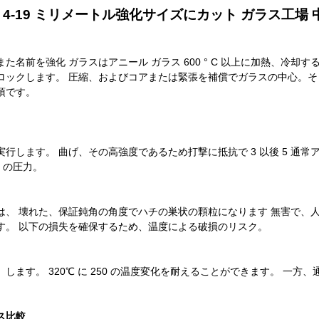
書 4-19 ミリメートル強化サイズにカット ガラス工場 
た名前を強化 ガラスはアニール ガラス 600 ° C 以上に加熱、冷
ロックします。 圧縮、およびコアまたは緊張を補償でガラスの中心。そ
項です。
実行します。 曲げ、その高強度であるため打撃に抵抗で 3 以後 5 通
a の圧力。
は、 壊れた、保証鈍角の角度でハチの巣状の顆粒になります 無害で、
す。 以下の損失を確保するため、温度による破損のリスク。
します。 320℃ に 250 の温度変化を耐えることができます。 一方、通
ス比較