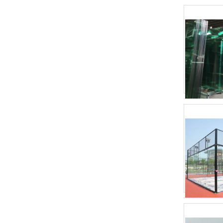
中国88.4色の強化された合わせガ
ラス製造業者、17.52 mm カラー
PVB 鍛えて 積層ガラス サプライ
ヤー
8ミリメートル明確な強化ガラスの