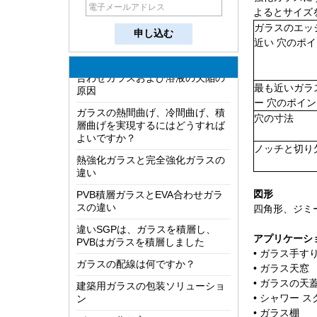
双方向ミラーはどのように機能し
よるとサイズ
ますか？
ガラスのエッ
LOW-E ガラスの最も包括的な知識
近い 穴のポ
合わせガラスおよび溶液の欠陥の
原因
最も近いガラ
ガラスの熱間曲げ、冷間曲げ、積
ー 穴のポイ
層曲げを実現するにはどうすれば
よいですか？
穴の寸法
熱強化ガラスと完全強化ガラスの
ノッチと切り
違い
PVB積層ガラスとEVA合わせガラ
スの違い
図形
違いSGPは、ガラスを積層し、
四角形、ジミ
PVBはガラスを積層しました
アプリケーシ
ガラスの配線は何ですか？
• ガラス手す
建築用ガラスの包装ソリューショ
• ガラス天窓
ン
• ガラスの天
• シャワー 
ガラスの作り方?
• ガラス棚