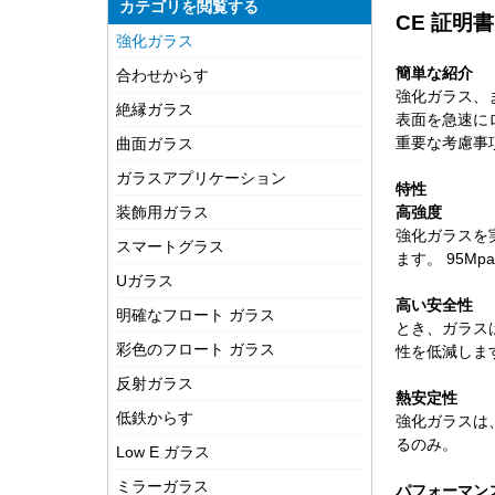
カテゴリを閲覧する
CE 証明
強化ガラス
簡単な紹介
合わせからす
強化ガラス、ま
絶縁ガラス
表面を急速に
重要な考慮事
曲面ガラス
ガラスアプリケーション
特性
装飾用ガラス
高強度
強化ガラスを
スマートグラス
ます。 95Mp
Uガラス
高い安全性
明確なフロート ガラス
とき、ガラス
彩色のフロート ガラス
性を低減しま
反射ガラス
熱安定性
低鉄からす
強化ガラスは、
るのみ。
Low E ガラス
ミラーガラス
パフォーマン