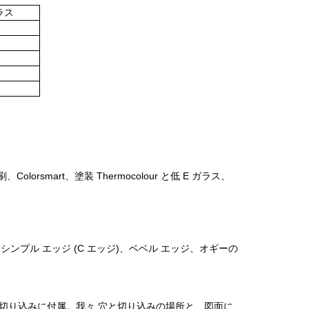
ラス
smart、塗装 Thermocolour と低 E ガラス、
シンプル エッジ (C エッジ)、ベベル エッジ、オギーの
の切り込みに付属。我々 穴と切り込みの場所と、図面に