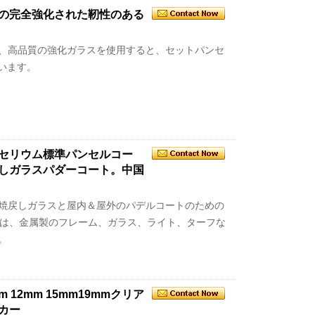
の完全強化された靭性のある
トで、高品質の強化ガラスを使用すると、セットパンセ
います。
セリウム標準パンセルコー
戻しガラスパダーコート。中国
リア焼戻しガラスと屋内＆屋外のパデルコートのための
せガラスは、金属製のフレーム、ガラス、ライト、ターフな
。
 12mm 15mm19mmクリア
カー