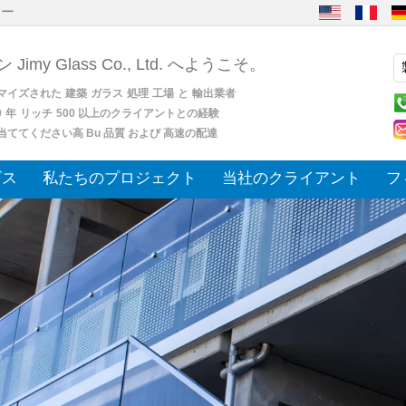
ヤー
 Jimy Glass Co., Ltd. へようこそ。
マイズされた
建築
ガラス
処理
工場
と
輸出業者
0
年
リッチ
500 以上のクライアントとの経験
当ててください高 Bu 品質 および 高速の配達
ビス
私たちのプロジェクト
当社のクライアント
フ