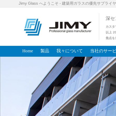
Jimy Glass へようこそ - 建築用ガラスの優先サプライ
深セン
カスタ
以上
2
焦点を
Home
製品
我々について
当社のサー