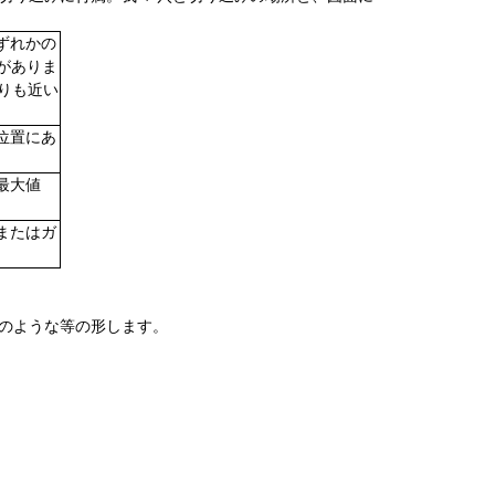
いずれかの
要がありま
よりも近い
い位置にあ
最大値
。
またはガ
行のような等の形します。