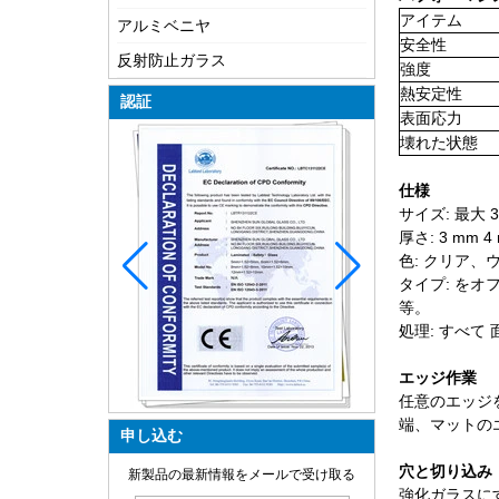
アイテム
アルミベニヤ
安全性
反射防止ガラス
強度
熱安定性
認証
表面応力
壊れた状態
仕様
サイズ: 最大 30
厚さ: 3 mm 4 
色: クリア
タイプ: をオフ
等。
処理: すべ
エッジ作業
任意のエッジを
端、マットの
申し込む
ガラスの作り方?
穴と切り込み
新製品の最新情報をメールで受け取る
強化ガラスに