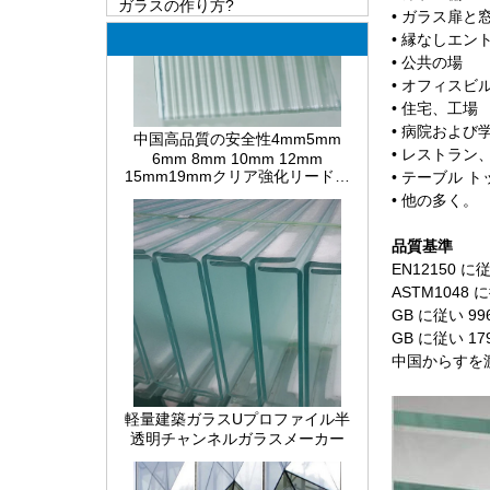
双方向ミラーはどのように機能し
• ガラス扉と
ますか？
• 縁なしエントリと
LOW-E ガラスの最も包括的な知識
• 公共の場
• オフィスビ
合わせガラスおよび溶液の欠陥の
中国高品質の安全性4mm5mm
• 住宅、工場
原因
6mm 8mm 10mm 12mm
• 病院および
15mm19mmクリア強化リードフ
ガラスの熱間曲げ、冷間曲げ、積
• レストラン
ルートラウェーブリブガラスメー
層曲げを実現するにはどうすれば
• テーブル 
カー
よいですか？
• 他の多く。
熱強化ガラスと完全強化ガラスの
違い
品質基準
EN12150 
PVB積層ガラスとEVA合わせガラ
ASTM1048
スの違い
GB に従い 9
違いSGPは、ガラスを積層し、
GB に従い 1
PVBはガラスを積層しました
中国からすを渡す
ガラスの配線は何ですか？
軽量建築ガラスUプロファイル半
透明チャンネルガラスメーカー
建築用ガラスの包装ソリューショ
ン