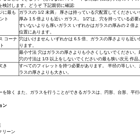
を検討します。どうぞ 下記親切に確認:
ジに最も
ガラスの 1/2 未満」 厚さは持っている穴配置してください
イント
厚み 1.5 倍よりも近い ガラス。 1/2"は、穴を持っている必
すいないよりも厚いガラス いずれかはガラスの厚みの 2 倍
位置にあります。
ス コーナ
穴はいけません いずれかは 6.5 倍、ガラスの厚さよりも近
ント
ります。
最小寸法 穴はガラスの厚さよりも小さくしないでください。
穴の寸法は 1/3 以上をしないでくださいの最も狭い次元 作品
欠き
すべてのフィレットを持つ必要があります。 半径の等しい、
ラスの厚さよりも大きい。
ーを除く また、ガラスを行うことができるガラスは、円形、台形、平
ョン
り
蓋
スクリーン