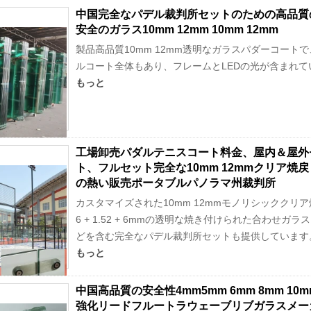
中国完全なパデル裁判所セットのための高品質
安全のガラス10mm 12mm 10mm 12mm
製品高品質10mm 12mm透明なガラスパダーコー
ルコート全体もあり、フレームとLEDの光が含まれて
もっと
工場卸売パダルテニスコート料金、屋内＆屋外
ト、フルセット完全な10mm 12mmクリア焼
の熱い販売ポータブルパノラマ州裁判所
カスタマイズされた10mm 12mmモノリシックク
6 + 1.52 + 6mmの透明な焼き付けられた合わ
どを含む完全なパデル裁判所セットも提供しています
もっと
中国高品質の安全性4mm5mm 6mm 8mm 10mm
強化リードフルートラウェーブリブガラスメー