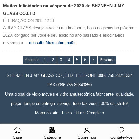
Muitas felicidades na véspera de 2020 de SHZNEHN JIMY
GLASS CO.LTD
LIBERAÇÃO ON 2019-12-31
A JIMY GLASS deseja a você uma boa sorte, bons negócios no próximo
2020, obrigado por você e seu apoio no ano passado e escolha-nos
novamente....
consulte Mais informação
Anterior
1
2
3
4
5
6
7
Próximo
SHENZHEN JIMY GLASS CO., LTD. TELEFONE:0086 755 28211334
FAX:0086 755 89340850
Uma global de vidro móveis e vidro arquitectónica fabricante, qualidade,
preço, tempo de entrega, serviço, tudo faz você 100% satisfeito!
Mapa do site
LLms
LLms Completo
Casa
Categoria
Sobre nós
Contate-Nos