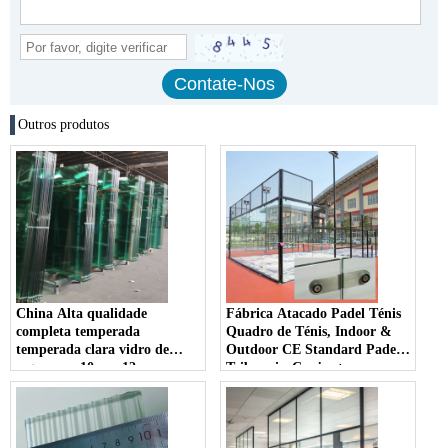
Outros produtos
China Alta qualidade
Fábrica Atacado Padel Ténis
completa temperada
Quadro de Ténis, Indoor &
temperada clara vidro de
Outdoor CE Standard Padel
segurança 10mm 12mm para
Tribunais, Conjunto
o jogo completo da Padel
Completo de 10mm 12mm
Court
Limpar Vidro Temperado
Padel Court; Venda quente
portátil Panoramic Padel