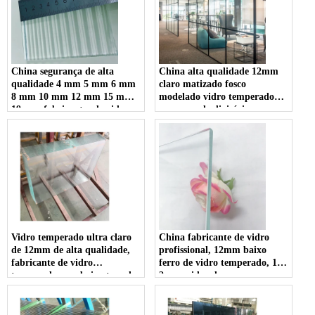
Court em China
China segurança de alta
China alta qualidade 12mm
qualidade 4 mm 5 mm 6 mm
claro matizado fosco
8 mm 10 mm 12 mm 15 mm
modelado vidro temperado
19 mm fabricantes de vidro
para parede divisória
com nervuras la-wave
fornecedores
canelada canelada temperada
transparente
Vidro temperado ultra claro
China fabricante de vidro
de 12mm de alta qualidade,
profissional, 12mm baixo
fabricante de vidro
ferro de vidro temperado, 1 /
temperado com baixo teor de
2uper vidro de pano super
ferro 1/2
clear