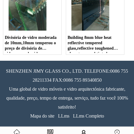
Divisória de vidro moderada
Building 8mm blue heat
de 10mm,10mm temperou o
reflective tempered
preço de divisória de
glass,reflective toughened
vidro,preço de vidro
glass, tempered tinted
moderado de 10 milímetros
reflective glass, reflective
tempered coated glass.
SHENZHEN JIMY GLASS CO., LTD. TELEFONE:0086 755
28211334 FAX:0086 755 89340850
Uma global de vidro móveis e vidro arquitectónica fabricante,
qualidade, preço, tempo de entrega, serviço, tudo faz você 100%
satisfeito!
Mapa do site
LLms
LLms Completo