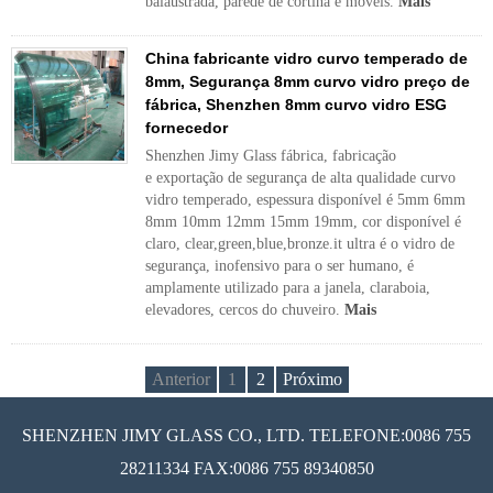
balaustrada, parede de cortina e móveis.
Mais
China fabricante vidro curvo temperado de
8mm, Segurança 8mm curvo vidro preço de
fábrica, Shenzhen 8mm curvo vidro ESG
fornecedor
Shenzhen Jimy Glass fábrica, fabricação
e exportação de segurança de alta qualidade curvo
vidro temperado, espessura disponível é 5mm 6mm
8mm 10mm 12mm 15mm 19mm, cor disponível é
claro, clear,green,blue,bronze.it ultra é o vidro de
segurança, inofensivo para o ser humano, é
amplamente utilizado para a janela, claraboia,
elevadores, cercos do chuveiro.
Mais
Anterior
1
2
Próximo
SHENZHEN JIMY GLASS CO., LTD. TELEFONE:0086 755
28211334 FAX:0086 755 89340850