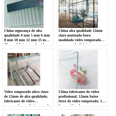
portátil Panoramic Padel
Court em China
China segurança de alta
China alta qualidade 12mm
qualidade 4 mm 5 mm 6 mm
claro matizado fosco
8 mm 10 mm 12 mm 15 mm
modelado vidro temperado
19 mm fabricantes de vidro
para parede divisória
com nervuras la-wave
fornecedores
canelada canelada temperada
transparente
Vidro temperado ultra claro
China fabricante de vidro
de 12mm de alta qualidade,
profissional, 12mm baixo
fabricante de vidro
ferro de vidro temperado, 1 /
temperado com baixo teor de
2uper vidro de pano super
ferro 1/2
clear