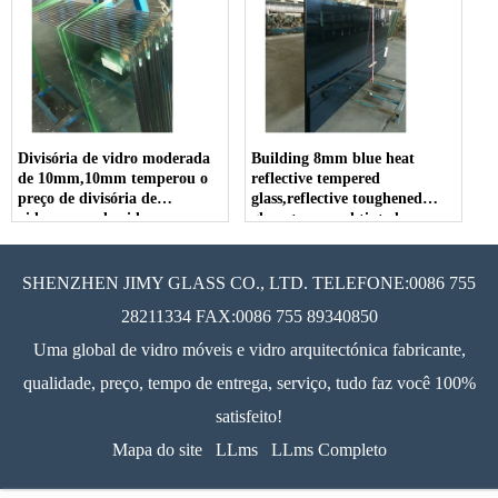
Divisória de vidro moderada
Building 8mm blue heat
de 10mm,10mm temperou o
reflective tempered
preço de divisória de
glass,reflective toughened
vidro,preço de vidro
glass, tempered tinted
moderado de 10 milímetros
reflective glass, reflective
tempered coated glass.
SHENZHEN JIMY GLASS CO., LTD. TELEFONE:0086 755
28211334 FAX:0086 755 89340850
Uma global de vidro móveis e vidro arquitectónica fabricante,
qualidade, preço, tempo de entrega, serviço, tudo faz você 100%
satisfeito!
Mapa do site
LLms
LLms Completo