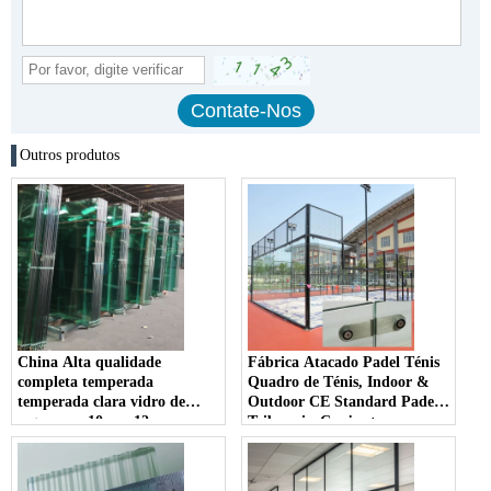
Outros produtos
China Alta qualidade
Fábrica Atacado Padel Ténis
completa temperada
Quadro de Ténis, Indoor &
temperada clara vidro de
Outdoor CE Standard Padel
segurança 10mm 12mm para
Tribunais, Conjunto
o jogo completo da Padel
Completo de 10mm 12mm
Court
Limpar Vidro Temperado
Padel Court; Venda quente