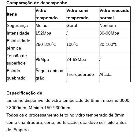
Comparação de desempenho
Vidro
Vidro semi
Vidro recozido
Itens
temperado
temperado
normal
Segurança
Melhor
Geral
Nenhum
Intensidade
152Mpa
/
30-90Mpa
Estabilidade
250-320℃
100℃
20-100℃
térmica
Tensão de
95Mpa
24-69Mpa
/
superfície
Estado
Ângulo obtuso
Tiro-quebrado
Afiada
quebrado
grão
Especificação de
tamanho disponível do vidro temperado de 8mm: máximo 3000
* 8000mm, Mínimo 150 * 300mm
Todos os o processamento feito no vidro temperado de 8mm
como chanfradura, corte, perfuração, etc. deve ser feito antes
de têmpera.