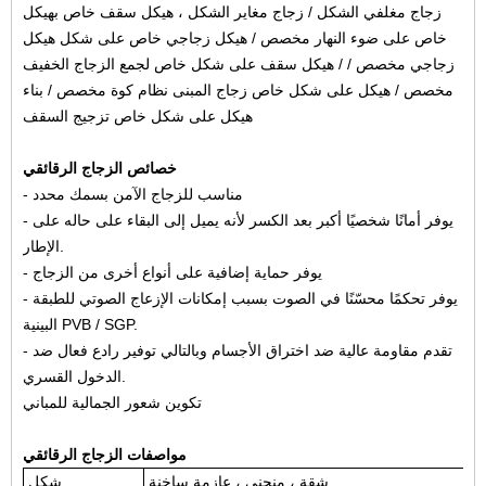
زجاج مغلفي الشكل / زجاج مغاير الشكل ، هيكل سقف خاص بهيكل
خاص على ضوء النهار مخصص / هيكل زجاجي خاص على شكل هيكل
زجاجي مخصص / / هيكل سقف على شكل خاص لجمع الزجاج الخفيف
مخصص / هيكل على شكل خاص زجاج المبنى نظام كوة مخصص / بناء
هيكل على شكل خاص
تزجيج السقف
خصائص الزجاج الرقائقي
- مناسب للزجاج الآمن بسمك محدد
- يوفر أمانًا شخصيًا أكبر بعد الكسر لأنه يميل إلى البقاء على حاله على
الإطار.
- يوفر حماية إضافية على أنواع أخرى من الزجاج
- يوفر تحكمًا محسّنًا في الصوت بسبب إمكانات الإزعاج الصوتي للطبقة
البينية PVB / SGP.
- تقدم مقاومة عالية ضد اختراق الأجسام وبالتالي توفير رادع فعال ضد
الدخول القسري.
تكوين شعور الجمالية للمباني
مواصفات الزجاج الرقائقي
شقة ، منحنى ، عازمة ساخنة
شكل