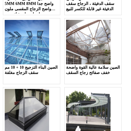
سقف الدفيئة ، الزجاج سقف
5MM 6MM 8MM واضح جدا
الدفيئة غير قابلة للكسر للبيع
واضح الزجاج المقسى ملون
لوحات واحدة لتصميم sunroom
الاقتصادية
الصين سلامة عالية القوة واضحة
الصين البناء التزجيج 10 + 10 مم
خفف صفائح زجاج السقف
سقف الزجاج مغلفة