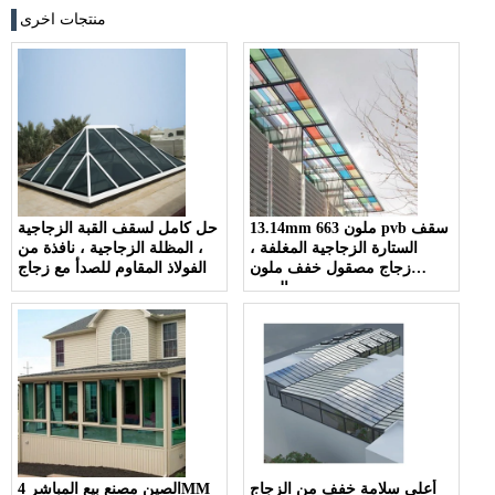
منتجات اخرى
13.14mm 663 ملون pvb سقف
حل كامل لسقف القبة الزجاجية
الستارة الزجاجية المغلفة ،
، المظلة الزجاجية ، نافذة من
زجاج مصقول خفف ملون
الفولاذ المقاوم للصدأ مع زجاج
السعر
أعلى سلامة خفف من الزجاج
الصين مصنع بيع المباشر 4MM