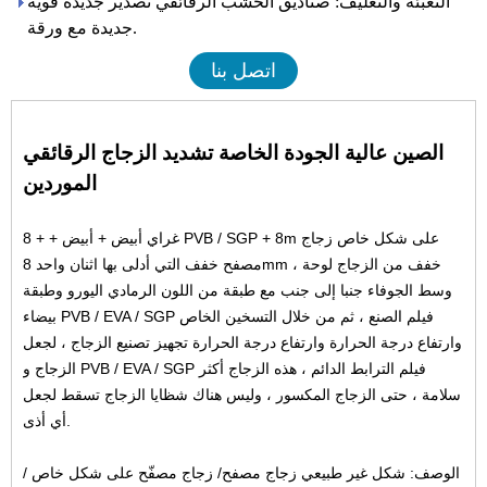
التعبئة والتغليف: صناديق الخشب الرقائقي تصدير جديدة قوية
جديدة مع ورقة.
اتصل بنا
الصين عالية الجودة الخاصة تشديد الزجاج الرقائقي
الموردين
8 + + غراي أبيض + أبيض PVB / SGP + 8m على شكل خاص
زجاج
8mm خفف من الزجاج
لوحة ،
مصفح خفف
التي أدلى بها اثنان واحد
وسط الجوفاء جنبا إلى جنب مع طبقة من اللون الرمادي اليورو وطبقة
بيضاء PVB / EVA / SGP فيلم الصنع ، ثم من خلال التسخين الخاص
وارتفاع درجة الحرارة وارتفاع درجة الحرارة تجهيز تصنيع الزجاج ، لجعل
الزجاج و PVB / EVA / SGP فيلم الترابط الدائم ، هذه الزجاج أكثر
سلامة ، حتى الزجاج المكسور ، وليس هناك شظايا الزجاج تسقط لجعل
أي أذى.
الوصف: شكل غير طبيعي
زجاج مصفح
/ زجاج مصفّح على شكل خاص /